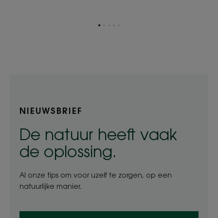
Ga
Ga
Ga
Ga
Ga
naar
naar
naar
naar
naar
item
item
item
item
item
1
2
3
4
5
NIEUWSBRIEF
De natuur heeft vaak
de oplossing.
Al onze tips om voor uzelf te zorgen, op een
natuurlijke manier.