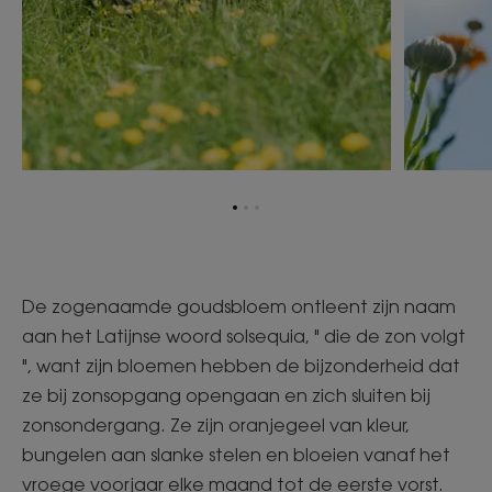
Ga
Ga
Ga
naar
naar
naar
item
item
item
1
2
3
De zogenaamde goudsbloem ontleent zijn naam
aan het Latijnse woord solsequia, " die de zon volgt
", want zijn bloemen hebben de bijzonderheid dat
ze bij zonsopgang opengaan en zich sluiten bij
zonsondergang. Ze zijn oranjegeel van kleur,
bungelen aan slanke stelen en bloeien vanaf het
vroege voorjaar elke maand tot de eerste vorst.