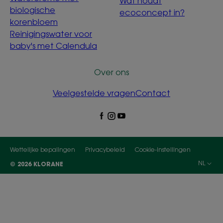
Wat houdt
biologische
ecoconcept in?
korenbloem
Reinigingswater voor
baby's met Calendula
Over ons
Veelgestelde vragen
Contact
Wettelijke bepalingen
Privacybeleid
Cookie-instellingen
NL
© 2026 KLORANE