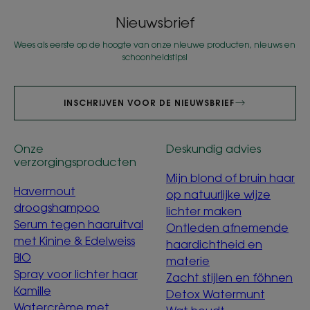
Nieuwsbrief
Wees als eerste op de hoogte van onze nieuwe producten, nieuws en
schoonheidstips!
INSCHRIJVEN VOOR DE NIEUWSBRIEF
Onze
Deskundig advies
verzorgingsproducten
Mijn blond of bruin haar
Havermout
op natuurlijke wijze
droogshampoo
lichter maken
Serum tegen haaruitval
Ontleden afnemende
met Kinine & Edelweiss
haardichtheid en
BIO
materie
Spray voor lichter haar
Zacht stijlen en föhnen
Kamille
Detox Watermunt
Watercrème met