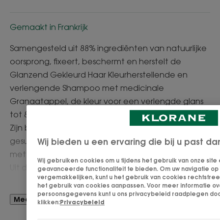
Gemaakt in Frankrijk
Samengesteld uit 88% ingrediënten van natuurlijke
oorsprong, fixeert, beschermt en herstelt de
Glanzend Gekleurd Haar Kleurherstellende en
verlengende Shampoo met medicinale
Granaatappel, de kleur voor een verlengde glans
tot 8 weken*.
Zijn biologisch afbreekbare formule**, zonder
gesulfateerde surfactanten of siliconen, is verrijkt
Wij bieden u een ervaring die bij u past da
met extract van granaatappelschillen.
Wij gebruiken cookies om u tijdens het gebruik van onze site
Uit deze oude vrucht is een kleurbeschermend
geavanceerde functionaliteit te bieden. Om uw navigatie op d
vergemakkelijken, kunt u het gebruik van cookies rechtstre
extract geconcentreerd met bewezen
het gebruik van cookies aanpassen. Voor meer informatie ov
eigenschappen***.
persoonsgegevens kunt u ons privacybeleid raadplegen doo
Meer zien
klikken:
Privacybeleid
Rijk aan tannines, vangt het de pigmenten en