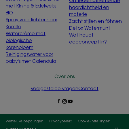
Ontleden afnemende
met Kinine & Edelweiss
haardichtheid en
BIO
materie
Spray voor lichter haar
Zacht stijlen en föhnen
Kamille
Detox Watermunt
Watercrème met
Wat houdt
biologische
ecoconcept in?
korenbloem
Reinigingswater voor
baby's met Calendula
Over ons
Veelgestelde vragen
Contact
Wettelijke bepalingen
Privacybeleid
Cookie-instellingen
NL