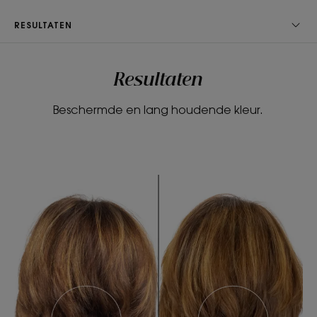
RESULTATEN
Voordelen
- Reinigt: de reinigingsbasis zonder gesulfateerde
Resultaten
surfactanten reinigt het haar en de hoofdhuid
zachtjes, zonder de kleur te vervagen.
Beschermde en lang houdende kleur.
- Herstelt: herstelt de glans van gekleurd haar door
al hun nuances te onthullen.
- Verlengt: vangt en fixeert de kleur terwijl het
beschermt tegen geleidelijke vervaging en
uitlopen voor een verlengde intensiteit tot 8
weken*.
TEXTUUR
MILIEU