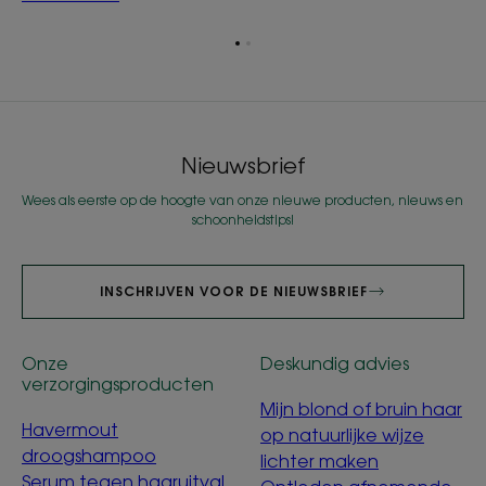
Ga
Ga
naar
naar
item
item
1
2
Nieuwsbrief
Wees als eerste op de hoogte van onze nieuwe producten, nieuws en
schoonheidstips!
INSCHRIJVEN VOOR DE NIEUWSBRIEF
Onze
Deskundig advies
verzorgingsproducten
Mijn blond of bruin haar
Havermout
op natuurlijke wijze
droogshampoo
lichter maken
Serum tegen haaruitval