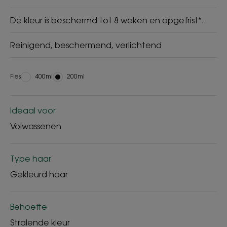
De kleur is beschermd tot 8 weken en opgefrist*.
Reinigend, beschermend, verlichtend
Fles
Fles
400ml
Fles
200ml
Ideaal voor
Volwassenen
Type haar
Gekleurd haar
Behoefte
Stralende kleur