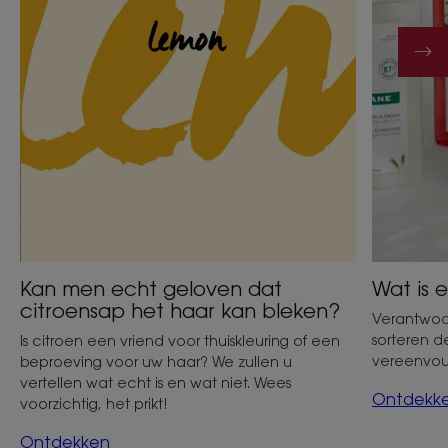
het
haar
kan
bleken?
Kan men echt geloven dat
Wat is
citroensap het haar kan bleken?
Verantwoo
sorteren 
Is citroen een vriend voor thuiskleuring of een
vereenvou
beproeving voor uw haar? We zullen u
vertellen wat echt is en wat niet. Wees
Ontdekk
voorzichtig, het prikt!
Ontdekken