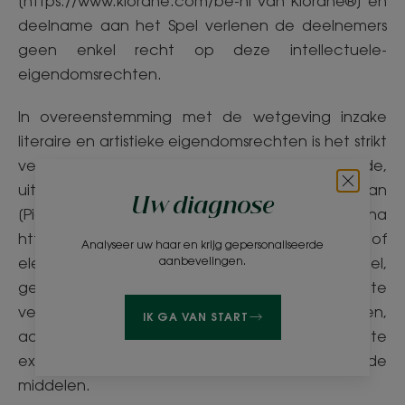
[https://www.klorane.com/be-nl van Klorane®] en
deelname aan het Spel verlenen de deelnemers
geen enkel recht op deze intellectuele-
eigendomsrechten.
In overeenstemming met de wetgeving inzake
literaire en artistieke eigendomsrechten is het strikt
verboden om, zonder de voorafgaande,
uitdrukkelijke en schriftelijke toestemming van
Uw diagnose
[Pierre Fabre Benelux NV], de pagina
https://www.klorane.com/be-nl van [Klorane]® of
Analyseer uw haar en krijg gepersonaliseerde
elementen die verband houden met het Spel,
aanbevelingen.
geheel of gedeeltelijk te reproduceren, te
vertonen, te wijzigen, te verzenden, te publiceren,
IK GA VAN START
aan te passen of op welke wijze dan ook te
exploiteren, ongeacht het medium en de
middelen.