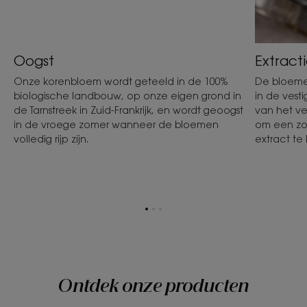
Oogst
Extract
Onze korenbloem wordt geteeld in de 100%
De bloeme
biologische landbouw, op onze eigen grond in
in de vesti
de Tarnstreek in Zuid-Frankrijk, en wordt geoogst
van het ve
in de vroege zomer wanneer de bloemen
om een zo 
volledig rijp zijn.
extract te 
Ga
Ga
Ga
naar
naar
naar
item
item
item
1
2
3
Ontdek onze producten