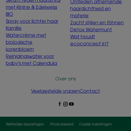
Ontleden afnemende
met Kinine & Edelweiss
haardichtheid en
BIO
materie
Spray voor lichter haar
Zacht stijlen en föhnen
Kamille
Detox Watermunt
Watercrème met
Wat houdt
biologische
ecoconcept in?
korenbloem
Reinigingswater voor
baby's met Calendula
Over ons
Veelgestelde vragen
Contact
Wettelijke bepalingen
Privacybeleid
Cookie-instellingen