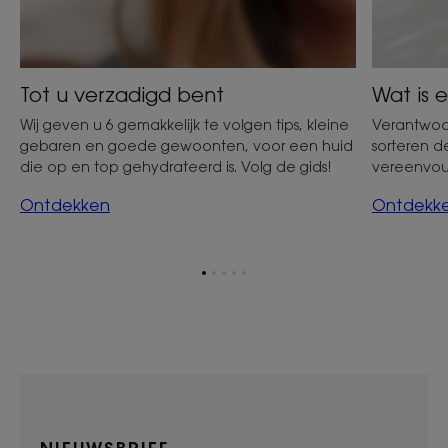
Tot u verzadigd bent
Wat is
Wij geven u 6 gemakkelijk te volgen tips, kleine
Verantwoo
gebaren en goede gewoonten, voor een huid
sorteren 
die op en top gehydrateerd is. Volg de gids!
vereenvou
Ontdekken
Ontdekk
Ga
Ga
Ga
Ga
Ga
naar
naar
naar
naar
naar
item
item
item
item
item
1
2
3
4
5