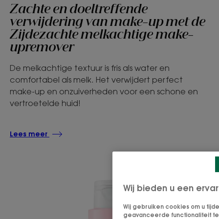
Zachte en doeltreffende
verwijdering van make-up met de
Zijdezachte melkachtige make-
upremover
De melkachtige textuur is fris als water en
comfortabel als melk. Het verwijdert perfect
make-up en onzuiverheden voor een schone en
vertroetelde huid!
Lees meer
Wij bieden u een ervar
Wij gebruiken cookies om u tijd
geavanceerde functionaliteit te