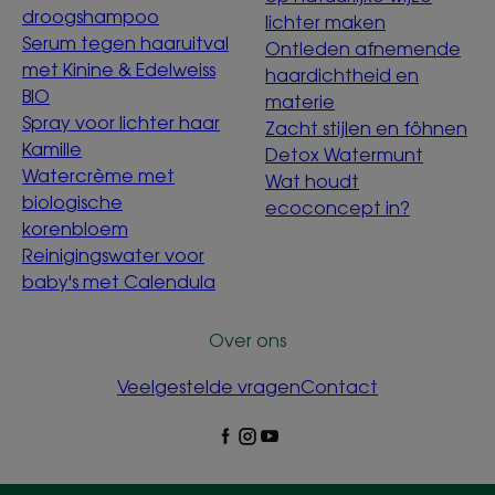
droogshampoo
lichter maken
Serum tegen haaruitval
Ontleden afnemende
met Kinine & Edelweiss
haardichtheid en
BIO
materie
Spray voor lichter haar
Zacht stijlen en föhnen
Kamille
Detox Watermunt
Watercrème met
Wat houdt
biologische
ecoconcept in?
korenbloem
Reinigingswater voor
baby's met Calendula
Over ons
Veelgestelde vragen
Contact