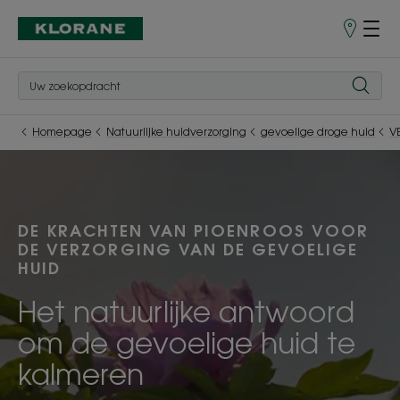
Verkooppu
Homepage
Natuurlijke huidverzorging
gevoelige droge huid
V
DE KRACHTEN VAN PIOENROOS VOOR
DE VERZORGING VAN DE GEVOELIGE
HUID
Het natuurlijke antwoord
om de gevoelige huid te
kalmeren