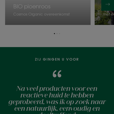
doo
BIO pioenroos
Gepat
Cosmos Organic overeenkomst
met e
Ga
Ga
Ga
naar
naar
naar
item
item
item
1
2
3
ZIJ GINGEN U VOOR
Na veel producten voor een
reactieve huid te hebben
geprobeerd, was ik op zoek naar
een natuurlijk, eenvoudig en