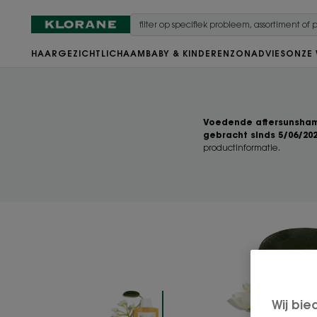
HAAR
GEZICHT
LICHAAM
BABY & KINDEREN
ZON
ADVIES
ONZE
Voedende aftersunsham
gebracht sinds 5/06/20
productinformatie.
Wij bie