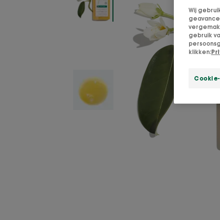
Wij gebrui
geavanceer
vergemakke
gebruik v
persoonsg
klikken:
Pr
Cookie-