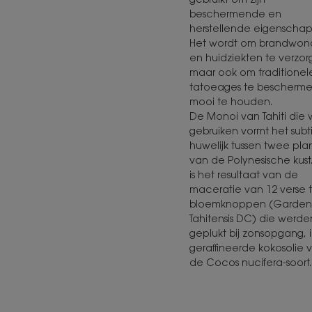
beschermende en
herstellende eigenscha
Het wordt om brandwo
en huidziekten te verzor
maar ook om traditionel
tatoeages te bescherm
mooi te houden.
De Monoi van Tahiti die w
gebruiken vormt het subt
huwelijk tussen twee pla
van de Polynesische kust
is het resultaat van de
maceratie van 12 verse t
bloemknoppen (Garden
Tahitensis DC) die werde
geplukt bij zonsopgang, 
geraffineerde kokosolie 
de Cocos nucifera-soort.