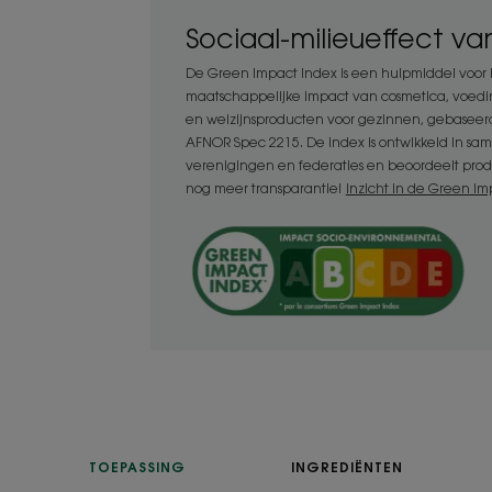
Zacht: de wasbasis elimineert op zacht
Sociaal-milieueffect v
aantasten (filters, uv-licht, zout, zand 
De Green Impact Index is een hulpmiddel voor
oppervlakteactieve bestanddelen met s
maatschappelijke impact van cosmetica, voed
maken.
en welzijnsproducten voor gezinnen, gebaseer
- Herstellend: de beschermende en r
AFNOR Spec 2215. De index is ontwikkeld in sa
monoï en tamanu compenseren het uitd
verenigingen en federaties en beoordeelt prod
brengen de haarvezels weer in balans.
nog meer transparantie!
Inzicht in de Green Im
- Voedend: de voedende shampoo is ver
tamanu-olie, zoete amandelolie en ko
haar te voeden en te herstellen.
TEXTUUR
Textuur
Vloeistof
TOEPASSING
INGREDIËNTEN