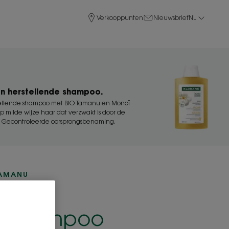
Verkooppunten
Nieuwsbrief
NL
n herstellende shampoo.
ellende shampoo met BIO Tamanu en Monoï
p milde wijze haar dat verzwakt is door de
i. Gecontroleerde oorsprongsbenaming.
TAMANU
nde
unshampoo