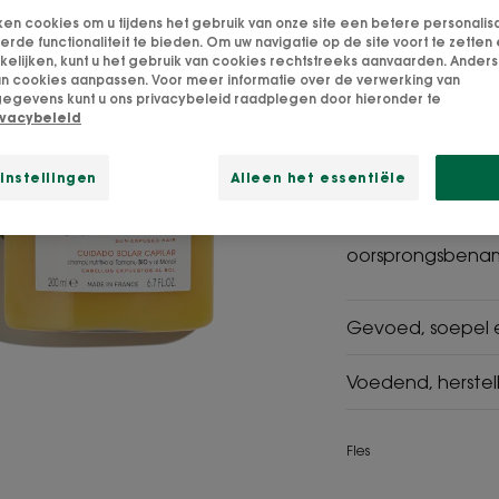
ken cookies om u tijdens het gebruik van onze site een betere personalis
Permanent
de functionaliteit te bieden. Om uw navigatie op de site voort te zetten 
Herstelt diepga
lijken, kunt u het gebruik van cookies rechtstreeks aanvaarden. Anders 
an cookies aanpassen. Voor meer informatie over de verwerking van
egevens kunt u ons privacybeleid raadplegen door hieronder te
ivacybeleid
De Voedende Sh
beschermt en her
beschadigde haa
instellingen
Alleen het essentiële
1% Monoï de Tahi
oorsprongsbena
Gevoed, soepel 
Voedend, herstel
Fles