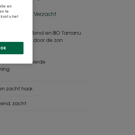
atie en
en te
and - Voedt - Verzacht
kunt u het
ampoo met Monoï en BIO Tamanu
stelt mild het door de zon
r.
OK
ti. Gecontroleerde
ming
en zacht haar.
lend, zacht