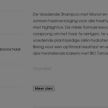
De Voedende Shampoo met Monoï en BI
zonnen haarverzorging voor alle haartyp
met highlights is. De milde formule bev
oorsprong om het haar te reinigen, te 
voedende plantaardige oliën hydrater
Breng voor een optimaal resultaat en 
 broos haar
rijke herstellende balsem met BIO Tam
Voordeel
Dankzij de rijke, zeer voedzame formul
schoonheidsrituelen van Polynesische 
Meer zien
zachter* en getooid met een sensuele
Voordelen