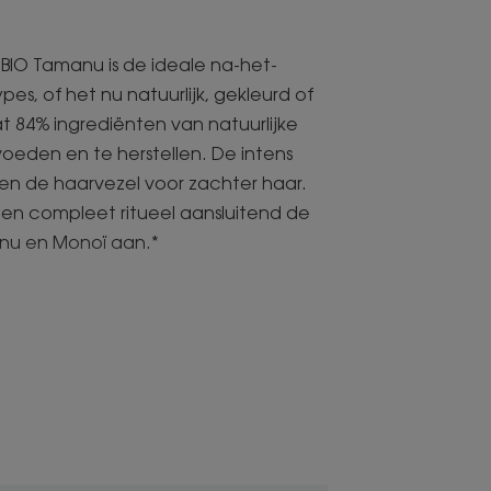
O Tamanu is de ideale na-het-
es, of het nu natuurlijk, gekleurd of
at 84% ingrediënten van natuurlijke
voeden en te herstellen. De intens
en de haarvezel voor zachter haar.
een compleet ritueel aansluitend de
anu en Monoï aan.*
e, geïnspireerd op de
vrouwen, wordt het haar soepel,
 geur van Tiare-bloemen.