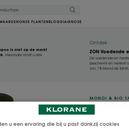
 WAARDEN
ONZE PLANTEN
BLOG
DIAGNOSE
Ontdek
poo is niet op de markt
ZON Voedende e
26
. Hieronder vindt u alle
De voedende en herst
beschermt en herstelt o
zon. 1% Monoï de Tahit
MONOI & BIO 
Voede
afters
den u een ervaring die bij u past dankzij cookies