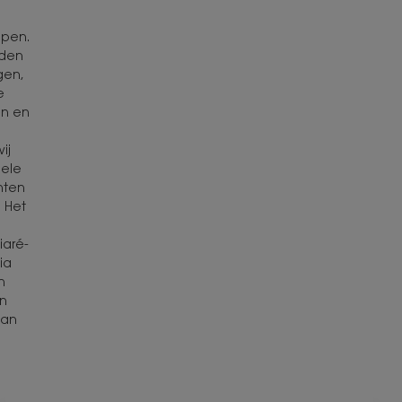
ppen.
nden
gen,
e
en en
ij
iele
nten
. Het
iaré-
ia
n
in
van