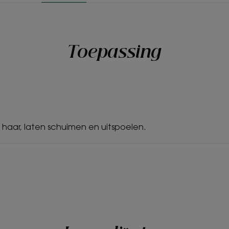
*91% tevredenheid (consumententest, 94 personen n
Toepassing
aar, laten schuimen en uitspoelen.