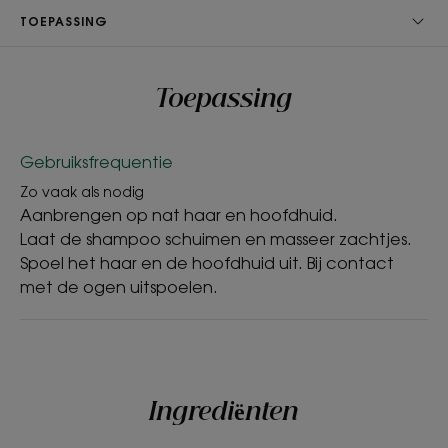
zonder gesulfateerde surfactanten reinigt en
TOEPASSING
ontwart fijn haar zorgvuldig, zonder het te
verzwaren.
- Verlicht: het fijne haar onthult een versterkt
Toepassing
volume van de wortel tot in de lengtes, met
behoud van soepelheid en lichtheid, voor een
langdurig en natuurlijk resultaat.
Gebruiksfrequentie
Zo vaak als nodig
Aanbrengen op nat haar en hoofdhuid.
Laat de shampoo schuimen en masseer zachtjes.
TEXTUUR
MILIEU
Spoel het haar en de hoofdhuid uit. Bij contact
met de ogen uitspoelen.
Textuur
Vloeistof
Ingrediënten
Voordelen van de textuur