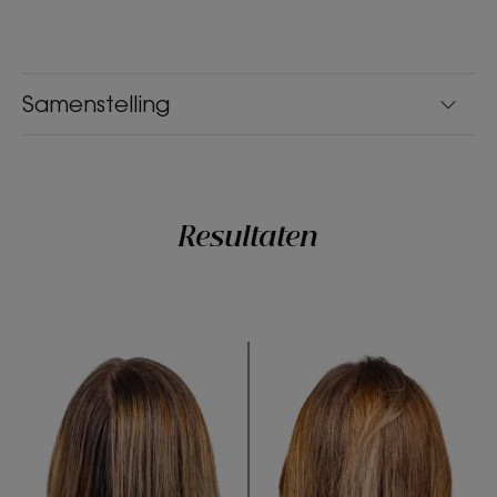
Ultra-lichte textuur.
Geur van de inhoud
Zeer delicaat, lenteachtig parfum van "veld-bloemen"
Samenstelling
*Volgens de OESO 301-test.
**Ex-vivo-test op het vlasextract.
**volgens OESO-test 301
Resultaten