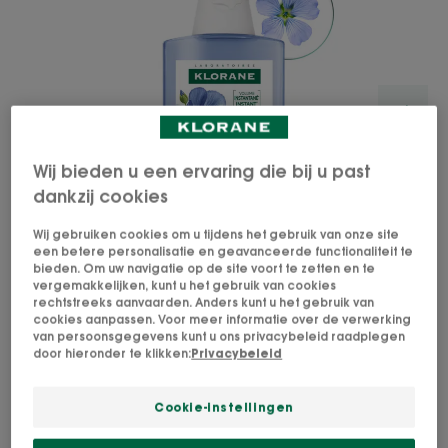
Wij bieden u een ervaring die bij u past
dankzij cookies
Wij gebruiken cookies om u tijdens het gebruik van onze site
een betere personalisatie en geavanceerde functionaliteit te
bieden. Om uw navigatie op de site voort te zetten en te
vergemakkelijken, kunt u het gebruik van cookies
rechtstreeks aanvaarden. Anders kunt u het gebruik van
cookies aanpassen. Voor meer informatie over de verwerking
van persoonsgegevens kunt u ons privacybeleid raadplegen
De omhullende en volumegevende shampoo
door hieronder te klikken:
Privacybeleid
reinigt en texturiseert fijn haar om het op
natuurlijke wijze volume en soepelheid te geven.
Cookie-instellingen