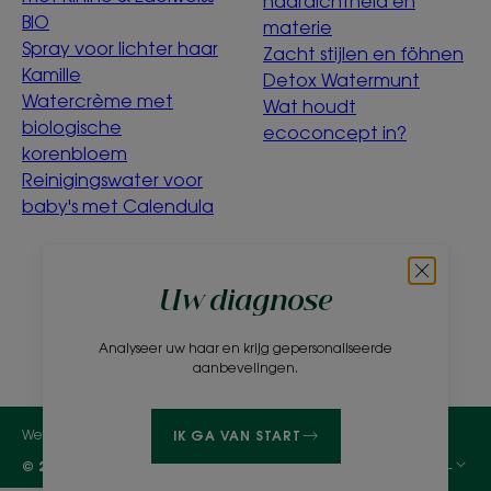
haardichtheid en
BIO
materie
Spray voor lichter haar
Zacht stijlen en föhnen
Kamille
Detox Watermunt
Watercrème met
Wat houdt
biologische
ecoconcept in?
korenbloem
Reinigingswater voor
baby's met Calendula
Over ons
Uw diagnose
Veelgestelde vragen
Contact
Analyseer uw haar en krijg gepersonaliseerde
aanbevelingen.
Wettelijke bepalingen
Privacybeleid
Cookie-instellingen
IK GA VAN START
NL
© 2026 KLORANE