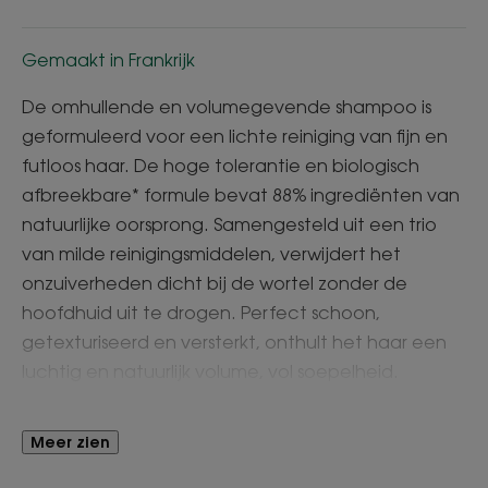
Gemaakt in Frankrijk
De omhullende en volumegevende shampoo is
geformuleerd voor een lichte reiniging van fijn en
futloos haar. De hoge tolerantie en biologisch
afbreekbare* formule bevat 88% ingrediënten van
natuurlijke oorsprong. Samengesteld uit een trio
van milde reinigingsmiddelen, verwijdert het
onzuiverheden dicht bij de wortel zonder de
hoofdhuid uit te drogen. Perfect schoon,
getexturiseerd en versterkt, onthult het haar een
luchtig en natuurlijk volume, vol soepelheid.
Voordelen
Meer zien
- Reinigt: de ultralichte, zachte reinigingsbasis