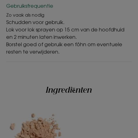
Gebruiksfrequentie
Zo vaak als nodig
Schudden voor gebruik.
Lok voor lok sprayen op 15 cm van de hoofdhuid
Textuur
en 2 minuten laten inwerken.
Poeder
Borstel goed of gebruik een föhn om eventuele
resten te verwijderen.
Voordelen van de textuur
Een textuur met poeders van natuurlijke oorsprong,
zonder residu en met een onzichtbare finish.
Geur van de inhoud
Ingrediënten
Subtiele poederachtige geur
*Ex-vivo biometrologische test uitgevoerd op haarlokken.
*Ex-vivo biometrologische test uitgevoerd op haarlokken.
**Gebruikerstest uitgevoerd bij 66 proefpersonen gedurende 21
dagen.