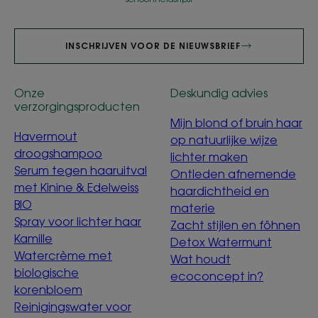
INSCHRIJVEN VOOR DE NIEUWSBRIEF
Onze
Deskundig advies
verzorgingsproducten
Mijn blond of bruin haar
Havermout
op natuurlijke wijze
droogshampoo
lichter maken
Serum tegen haaruitval
Ontleden afnemende
met Kinine & Edelweiss
haardichtheid en
BIO
materie
Spray voor lichter haar
Zacht stijlen en föhnen
Kamille
Detox Watermunt
Watercrème met
Wat houdt
biologische
ecoconcept in?
korenbloem
Reinigingswater voor