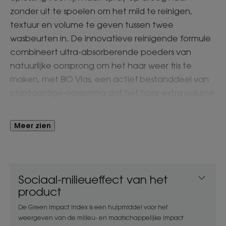
zonder uit te spoelen om het mild te reinigen,
textuur en volume te geven tussen twee
wasbeurten in. De innovatieve reinigende formule
combineert ultra-absorberende poeders van
natuurlijke oorsprong om het haar weer fris te
maken, met BIO Vlas, een actief bestanddeel van
plantaardige oorsprong dat het haar extra volume
geeft. In slechts twee minuten** is het haar weer
schoon en fris over de hele lengte en bij de wortels
Meer zien
gelift met een gegarandeerd volume-effect van 8
uur*, zonder dat het haar hard en droog aanvoelt.
Dit alles met een onzichtbare afwerking en een
subtiele poedergeur.
Sociaal-milieueffect van het
product
Voordeel
De Green Impact Index is een hulpmiddel voor het
weergeven van de milieu- en maatschappelijke impact
Met de Droogshampoo met BIO Vlas bespaart u