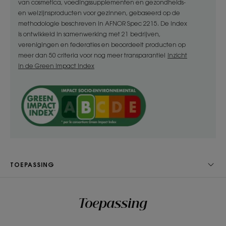
van cosmetica, voedingssupplementen en gezondheids-
tijd en water*** en zet u zich in voor een
en welzijnsproducten voor gezinnen, gebaseerd op de
ecologische designbenadering met zijn 100%
methodologie beschreven in AFNOR Spec 2215. De index
is ontwikkeld in samenwerking met 21 bedrijven,
recycleerbare verpakking.
verenigingen en federaties en beoordeelt producten op
meer dan 50 criteria voor nog meer transparantie!
Inzicht
Voordelen
in de Green Impact Index
• Reinigend: de milde formule zonder spoelen met
biologisch Vlas en absorberende natuurlijke
poeders reinigt de hoofdhuid zonder gebruik van
water.
• Snel volumiserend effect: fijn haar krijgt in twee
minuten extra textuur en volume vanaf de wortels.
• 8 uur* lang aanhoudend volume: een volume dat
TOEPASSING
8 uur* gegarandeerd houdt, terwijl het haar luchtig
en soepel blijft en niet hard en droog aanvoelt.
Toepassing
TEXTUUR
RECYCLAGE