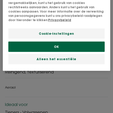
vergemakkelijken, kunt u het gebruik van cookies
rechtstreeks aanvaarden. Anders kunt u het gebruik van
cookies aanpassen. Voor meer informatie over de verwerking
van persoonsgegevens kunt u ons privacybeleid raadplegen
door hieronder te klikken:
Privacybeleid
De Droogshampoo met BIO Vlas reinigt fijn en
futloos haar en herstelt onmiddellijk volume
Cookie-instellingen
gedurende 8 uur*.
OK
Langdurig volumiserend effect dat 8 uur*
aanhoudt
Alleen het essentiële
Reinigend, texturiserend
Aerosol
Ideaal voor
Tieners - Volwassenen