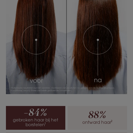
intrekken, bevat een stylingmiddel dat het haar
gemakkelijker ontwart.
- Versterkt: het duo Kinine en Cafeïne verbetert de
verankering en stimuleert de keratineproductie*
voor sterker haar.
- Beschermt tegen breuk: deze anti-haaruitval
conditioner vermindert haarbreuk met 61%** na
slechts één toepassing.
TEXTUUR
MILIEU
-84%
Textuur
88%
Balsem
gebroken haar bij het
ontward haar²
borstelen¹
Voordelen van de textuur