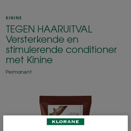
KININE
TEGEN HAARUITVAL
Versterkende en
stimulerende conditioner
met Kinine
Permanent