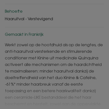
Behoefte
Haaruitval - Verstevigend
Gemaakt in Frankrijk
Werkt zowel op de hoofdhuid als op de lengtes, de
anti-haaruitval versterkende en stimulerende
conditioner met Kinine uit medicinale Quinquina
activeert alle mechanismen om de haardichtheid
te maximaliseren: minder haaruitval dankzij de
doeltreffendheid van het duo Kinine & Cafeïne,
-61%* minder haarbreuk vanaf de eerste
toepassing en een betere haarkwaliteit dankzij
een ceramide-LIKE bestanddeel die het haar
beschermt en herstelt, zowel aan de oppervlakte