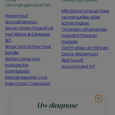
verzorgingsproducten
Mijn blond of bruin haar
Havermout
op natuurlijke wijze
droogshampoo
lichter maken
Serum tegen haaruitval
Ontleden afnemende
met Kinine & Edelweiss
haardichtheid en
BIO
materie
Spray voor lichter haar
Zacht stijlen en föhnen
Kamille
Detox Watermunt
Watercrème met
Wat houdt
biologische
ecoconcept in?
korenbloem
Reinigingswater voor
baby's met Calendula
Over ons
Uw diagnose
Veelgestelde vragen
Contact