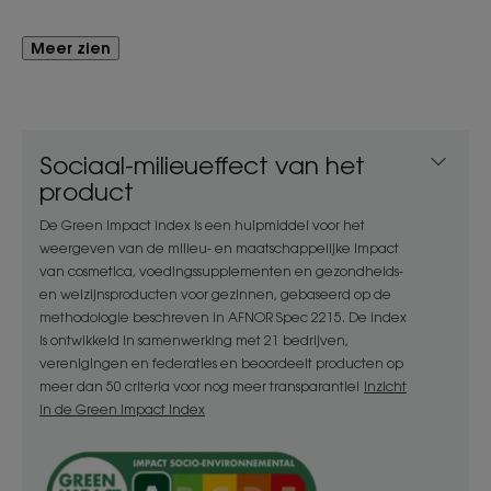
als in de diepte. Sterker, dikker, glanzender, het
haar lijkt zo voller. Kan ook gebruikt worden zonder
Meer zien
spoelen om de penetratie in de haarvezel te
maximaliseren of om de haarverzorgingsroutine te
vereenvoudigen door water en tijd te besparen!
Ideaal voor haaruitval na de zwangerschap.
Sociaal-milieueffect van het
product
De Green Impact Index is een hulpmiddel voor het
weergeven van de milieu- en maatschappelijke impact
HET WOORD VAN DE DESKUNDIGE
van cosmetica, voedingssupplementen en gezondheids-
en welzijnsproducten voor gezinnen, gebaseerd op de
methodologie beschreven in AFNOR Spec 2215. De index
is ontwikkeld in samenwerking met 21 bedrijven,
verenigingen en federaties en beoordeelt producten op
meer dan 50 criteria voor nog meer transparantie!
Inzicht
Breng onze conditioner aan op
in de Green Impact Index
de hoofdhuid en lengtes voor
een doeltreffendere werking
tegen haaruitval en voor