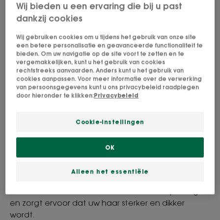
Wij bieden u een ervaring die bij u past
dankzij cookies
Wij gebruiken cookies om u tijdens het gebruik van onze site
een betere personalisatie en geavanceerde functionaliteit te
bieden. Om uw navigatie op de site voort te zetten en te
vergemakkelijken, kunt u het gebruik van cookies
rechtstreeks aanvaarden. Anders kunt u het gebruik van
cookies aanpassen. Voor meer informatie over de verwerking
van persoonsgegevens kunt u ons privacybeleid raadplegen
door hieronder te klikken:
Privacybeleid
Cookie-instellingen
Stop haaruitval en herstel uw haardichtheid met
OK
onze versterkende en stimulerende anti-haaruitval
conditioner met Kinine uit medicinale Quinquina.
Alleen het essentiële
Deze verzorging vertraagt haaruitval, vermindert
haarbreuk met 61%* vanaf de eerste toepassing
en zorgt ervoor dat uw haar sterker en dikker
wordt.