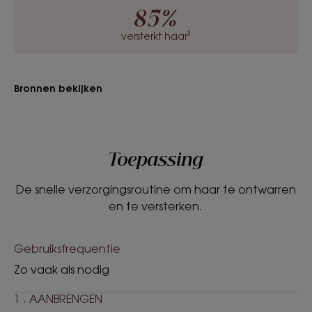
85%
Formule zonder kleurstof met een lichte, vloeibare
textuur.
versterkt haar²
Geur van de inhoud
Houtachtig parfum
Bronnen bekijken
*Biometrische ex-vivo onderzoek uitgevoerd op haarlokken.
*Biometrische ex-vivo onderzoek uitgevoerd op haarlokken
*90% ingrediënten van natuurlijke oorsprong
**Zonder ingrediënten van dierlijke oorsprong
*In vitro test op het duo van actieve bestanddelen **Biometrische ex-
vivo onderzoek uitgevoerd op haarlokken
Toepassing
De snelle verzorgingsroutine om haar te ontwarren
en te versterken.
Gebruiksfrequentie
Zo vaak als nodig
1 . AANBRENGEN