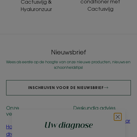
conditioner met
Cactusvijg &
Cactusvijg
Hyaluronzuur
Nieuwsbrief
Wees als eerste op de hoogte van onze nieuwe producten, nieuws en
schoonheidstips!
INSCHRIJVEN VOOR DE NIEUWSBRIEF
Onze
Deskundig advies
verzorgingsproducten
Mijn blond of bruin haar
Uw diagnose
Havermout
op natuurlijke wijze
droogshampoo
lichter maken