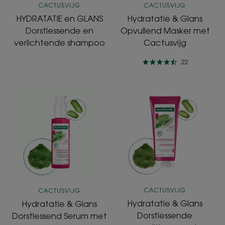
CACTUSVIJG
CACTUSVIJG
HYDRATATIE en GLANS
Hydratatie & Glans
Dorstlessende en
Opvullend Masker met
verlichtende shampoo
Cactusvijg
22
Hydratatie
Hydratatie
&
&
Glans
Glans
Dorstlessend
Dorstlessende
Serum
conditioner
met
met
Cactusvijg
Cactusvijg
&
Hyaluronzuur
CACTUSVIJG
CACTUSVIJG
Hydratatie & Glans
Hydratatie & Glans
Dorstlessende
Dorstlessend Serum met