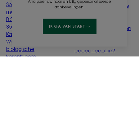
Analyseer uw haar en krijg gepersonaliseerde
Serum tegen haaruitval
Ontleden afnemende
aanbevelingen.
met Kinine & Edelweiss
haardichtheid en
BIO
materie
Spray voor lichter haar
IK GA VAN START
Zacht stijlen en föhnen
Kamille
Detox Watermunt
Watercrème met
Wat houdt
biologische
ecoconcept in?
korenbloem
Reinigingswater voor
baby's met Calendula
Over ons
Veelgestelde vragen
Contact
Wettelijke bepalingen
Privacybeleid
Cookie-instellingen