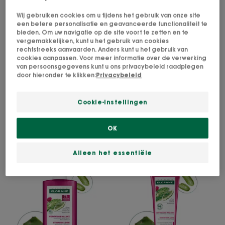
Wij gebruiken cookies om u tijdens het gebruik van onze site
een betere personalisatie en geavanceerde functionaliteit te
bieden. Om uw navigatie op de site voort te zetten en te
vergemakkelijken, kunt u het gebruik van cookies
rechtstreeks aanvaarden. Anders kunt u het gebruik van
cookies aanpassen. Voor meer informatie over de verwerking
van persoonsgegevens kunt u ons privacybeleid raadplegen
door hieronder te klikken:
Privacybeleid
Cookie-instellingen
OK
Alleen het essentiële
HYDRATATIE
Hydratatie
Votre
en
&
routine
GLANS
Glans
capillaire
Dorstlessende
Dorstlessende
:
en
conditioner
Hydratation
verlichtende
met