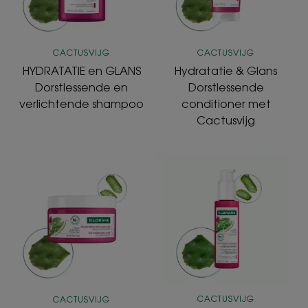
&
shampoo
Cactusvijg
Brillance
CACTUSVIJG
CACTUSVIJG
HYDRATATIE en GLANS
Hydratatie & Glans
Dorstlessende en
Dorstlessende
verlichtende shampoo
conditioner met
Cactusvijg
Hydratatie
Hydratatie
&
&
Glans
Glans
Opvullend
Dorstlessend
Masker
Serum
met
met
Cactusvijg
Cactusvijg
&
Hyaluronzuur
CACTUSVIJG
CACTUSVIJG