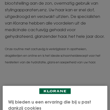
blootstelling aan de zon, overmatig gebruik van
stylingapparaten,enz. Uw haar kan er snel dof,
uitgedroogd en verzwakt uitzien. De specialisten
van Klorane hebben alle voordelen uit de
medicinale cactusvijg gehaald voor
gehydrateerd, glanzender haar, het hele jaar door.
Onze routine met cactusvijg is verkrijgbaar in apotheken,
drogisterijen en online en is het ideale schoonheidsrecept voor het
herstellen van de hydratatie, glans en soepelheid van uw haar.
Wij bieden u een ervaring die bij u past
dankzij cookies