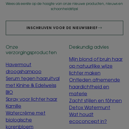
Wees als eerste op de hoogte van onze nieuwe producten, nieuws en
schoonheidstips!
INSCHRIJVEN VOOR DE NIEUWSBRIEF
Onze
Deskundig advies
verzorgingsproducten
Mijn blond of bruin haar
Havermout
op natuurlijke wijze
droogshampoo
lichter maken
Serum tegen haaruitval
Ontleden afnemende
met Kinine & Edelweiss
haardichtheid en
BIO
materie
Spray voor lichter haar
Zacht stijlen en föhnen
Kamille
Detox Watermunt
Watercrème met
Wat houdt
biologische
ecoconcept in?
korenbloem