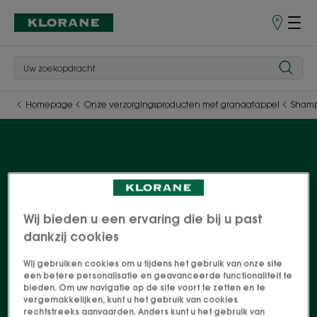
Verkooppu
Homepage
Onze verzorgingsproducten met granaatappel
Shamp
Shampoos met
granaatappel
Wij bieden u een ervaring die bij u past
dankzij cookies
De voordelen van granaatappelschors, gekend
voor haar natuurlijke antioxiderende
Wij gebruiken cookies om u tijdens het gebruik van onze site
een betere personalisatie en geavanceerde functionaliteit te
eigenschappen, zijn terug te vinden in een
bieden. Om uw navigatie op de site voort te zetten en te
vergemakkelijken, kunt u het gebruik van cookies
compleet assortiment haarverzorgingsproducten
rechtstreeks aanvaarden. Anders kunt u het gebruik van