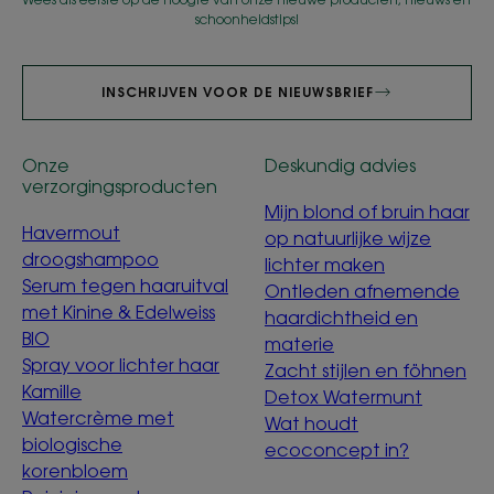
schoonheidstips!
INSCHRIJVEN VOOR DE NIEUWSBRIEF
Onze
Deskundig advies
verzorgingsproducten
Mijn blond of bruin haar
Havermout
op natuurlijke wijze
droogshampoo
lichter maken
Serum tegen haaruitval
Ontleden afnemende
met Kinine & Edelweiss
haardichtheid en
BIO
materie
Spray voor lichter haar
Zacht stijlen en föhnen
Kamille
Detox Watermunt
Watercrème met
Wat houdt
biologische
ecoconcept in?
korenbloem