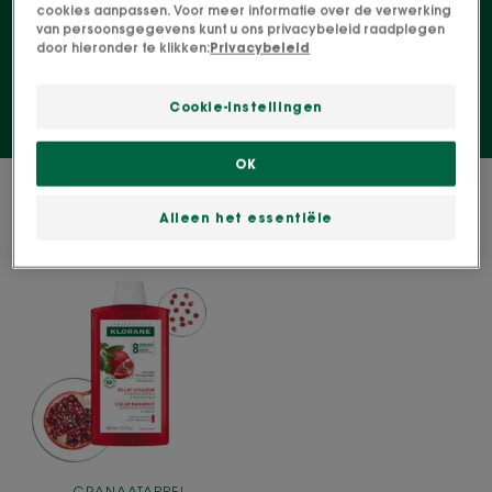
voor gekleurd haar. Voor intens, kleurrijk haar - net
cookies aanpassen. Voor meer informatie over de verwerking
van persoonsgegevens kunt u ons privacybeleid raadplegen
als uw persoonlijkheid!
door hieronder te klikken:
Privacybeleid
Cookie-instellingen
OK
1 Resultaat "Shampoos met
granaatappel"
Alleen het essentiële
GLANZEND
GEKLEURD
HAAR
Kleurherstellende
en
verlengende
shampoo
GRANAATAPPEL