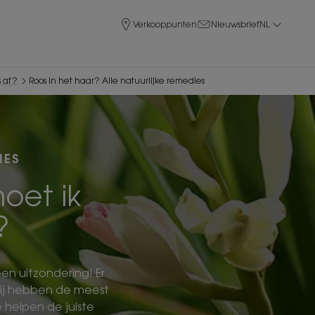
Verkooppunten
Nieuwsbrief
NL
s af?
Roos in het haar? Alle natuurlijke remedies
IES
oet ik
?
een uitzondering! Er
ij hebben de meest
 helpen de juiste