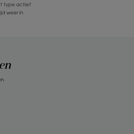
t type actief
jd weer in
ken
en