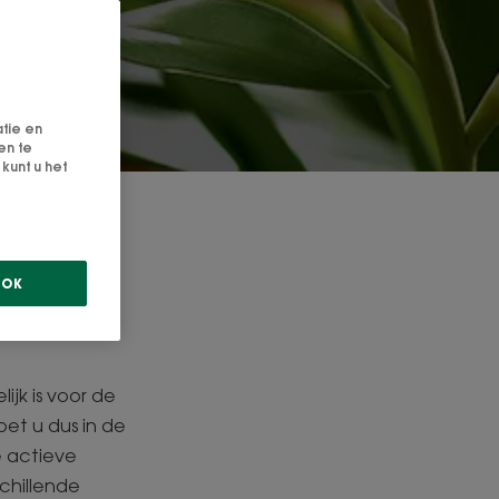
atie en
en te
kunt u het
 tegen
OK
ijk is voor de
et u dus in de
e actieve
chillende