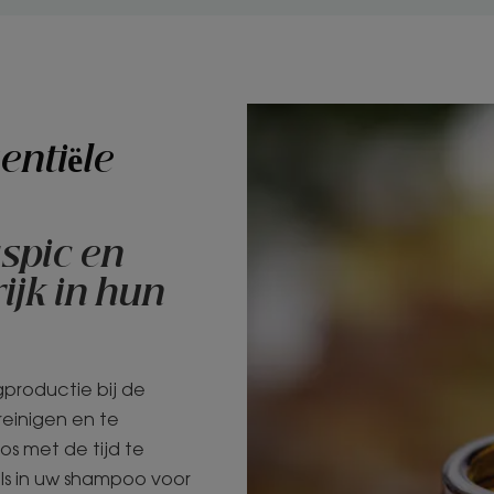
entiële
aspic en
ijk in hun
gproductie bij de
reinigen en te
os met de tijd te
ls in uw shampoo voor