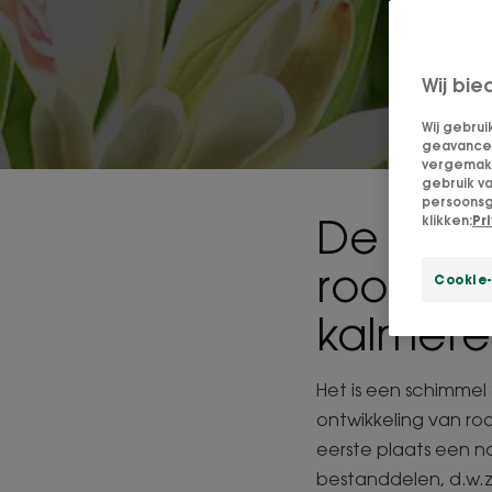
Wij bie
Wij gebrui
geavanceer
vergemakke
gebruik v
persoonsg
De idea
klikken:
Pr
roos: e
Cookie-
kalmere
Het is een schimmel 
ontwikkeling van ro
eerste plaats een n
bestanddelen, d.w.z.