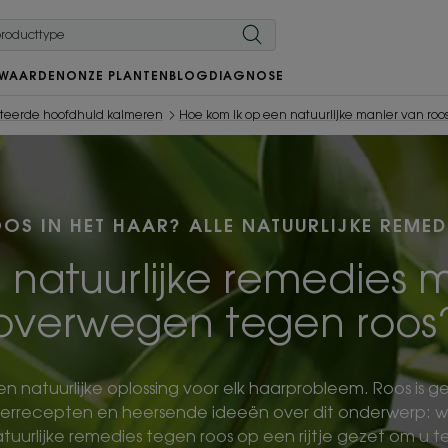
 WAARDEN
ONZE PLANTEN
BLOG
DIAGNOSE
riteerde hoofdhuid kalmeren
Hoe kom ik op een natuurlijke manier van roo
OS IN HET HAAR? ALLE NATUURLIJKE REMED
 natuurlijke remedies m
overwegen tegen roos
en natuurlijke oplossing voor elk haarprobleem. Roos is g
errecepten en heersende ideeën over dit onderwerp: w
tuurlijke remedies tegen roos op een rijtje gezet om u te