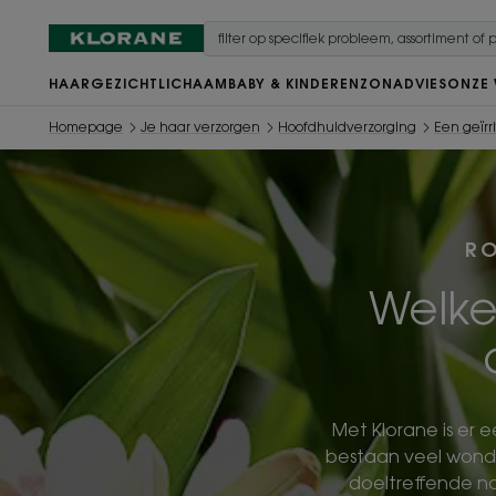
HAAR
GEZICHT
LICHAAM
BABY & KINDEREN
ZON
ADVIES
ONZE
Homepage
Je haar verzorgen
Hoofdhuidverzorging
Een geïr
RO
Welke
Met Klorane is er e
bestaan veel wond
doeltreffende na