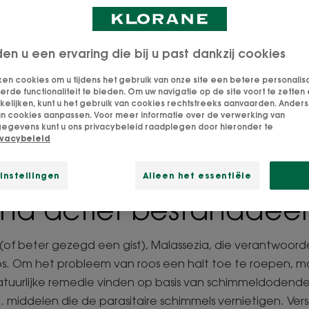
keuzes te maken.
Bijgewerkt op
28/04/2026
, goedgekeurd door
ons team van Klorane-experts
.
den u een ervaring die bij u past dankzij cookies
ken cookies om u tijdens het gebruik van onze site een betere personalis
de functionaliteit te bieden. Om uw navigatie op de site voort te zetten 
lijken, kunt u het gebruik van cookies rechtstreeks aanvaarden. Anders 
an cookies aanpassen. Voor meer informatie over de verwerking van
egevens kunt u ons privacybeleid raadplegen door hieronder te
le natuurlijke remedie
ivacybeleid
en schimmeldodend en
instellingen
Alleen het essentiële
nd actief bestanddeel
(of beter gezegd een gist), Malassezia, die verantwoordel
os. Om het probleem van roos een halt toe te roepen, mo
atuurlijke remedie vinden op basis van schimmeldodend
 middelen die de parasitaire schimmels vernietigen. Vers