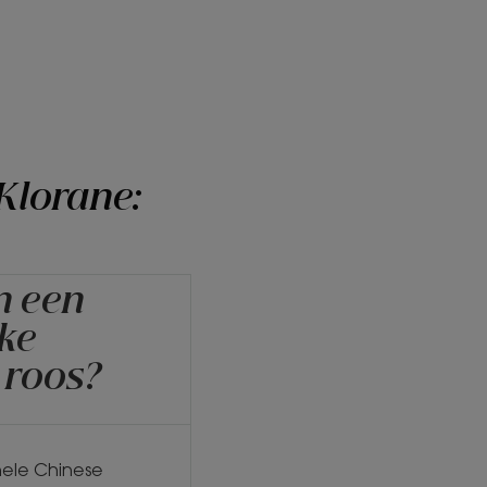
Klorane:
n een
jke
 roos?
nele Chinese