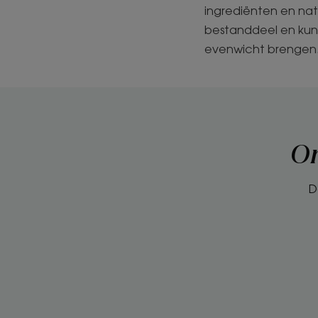
ingrediënten en nat
bestanddeel en kunn
evenwicht brengen
On
D