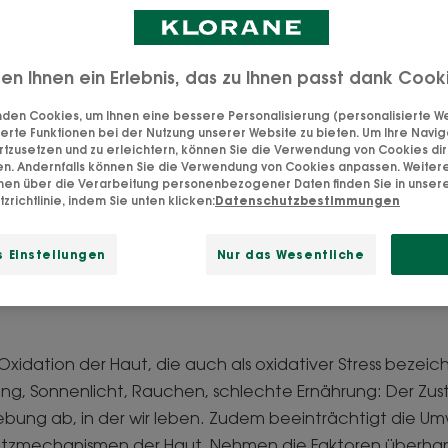
Meine Haut entgiften
ten Ihnen ein Erlebnis, das zu Ihnen passt dank Cook
den Cookies, um Ihnen eine bessere Personalisierung (personalisierte Wer
erte Funktionen bei der Nutzung unserer Website zu bieten. Um Ihre Navig
rtzusetzen und zu erleichtern, können Sie die Verwendung von Cookies di
en. Andernfalls können Sie die Verwendung von Cookies anpassen. Weiter
onen über die Verarbeitung personenbezogener Daten finden Sie in unser
die Oxidation der Haut
zrichtlinie, indem Sie unten klicken:
Datenschutzbestimmungen
 Einstellungen
Nur das Wesentliche
xidans steckt das Wort Oxidation. Schauen wir uns 
en genauer an, das zu oxidativem Stress führen und
 Oxidation der Haut, die auch als oxidativer Stress bezeic
g, Sonnenlicht, Rauchen, schlechte Ernährung: Der Zus
ung ab, in der wir leben. Zudem beeinträchtigt die Um
tzmechanismen der Haut. Nehmen die Faktoren überhand,