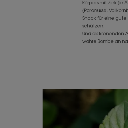
Körpers mit Zink (in
(Paranüsse, Vollkorn
Snack für eine gute 
schützen.
Und als krönenden Ab
wahre Bombe an natür