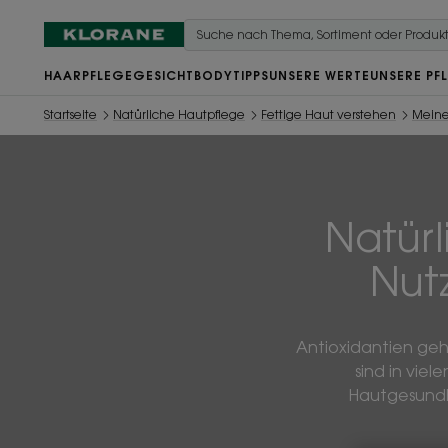
HAARPFLEGE
GESICHT
BODY
TIPPS
UNSERE WERTE
UNSERE PF
Startseite
Natürliche Hautpflege
Fettige Haut verstehen
Meine
Natürl
Nut
Antioxidantien gehö
sind in vie
Hautgesundhe