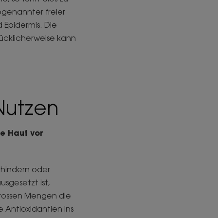
ogenannter freier
 Epidermis. Die
lücklicherweise kann
 Nutzen
re Haut vor
rhindern oder
sgesetzt ist,
 grossen Mengen die
 Antioxidantien ins