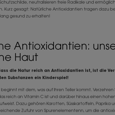
e Schutzschilde, neutralisieren freie Radikale und ermöglic
n. Kurz gesagt: Natürliche Antioxidantien tragen dazu be
 lang gesund zu erhalten!
he Antioxidantien: uns
öne Haut
ss die Natur reich an Antioxidantien ist, ist die V
len Substanzen ein Kinderspiel!
t beginnt mit dem, was auf Ihren Teller kommt. Verzehren Si
s reich an Vitamin C ist und darüber hinaus einen hoh
fweist. Dazu gehören Karotten, Süsskartoffeln, Paprika u
reichende Zufuhr von Spurenelementenn, um die antiox