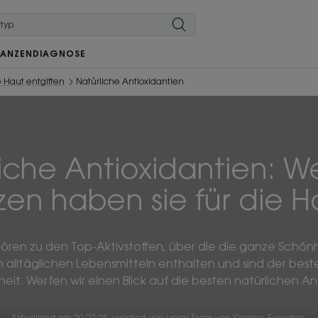
LANZEN
DIAGNOSE
 Haut entgiften
Natürliche Antioxidantien
iche Antioxidantien: 
zen haben sie für die H
ren zu den Top-Aktivstoffen, über die die ganze Schönhei
len alltäglichen Lebensmitteln enthalten und sind der best
it. Werfen wir einen Blick auf die besten natürlichen An
Aktualisiert am
20.02.25
, validiert von
unser Team von Klorane-Experten
.