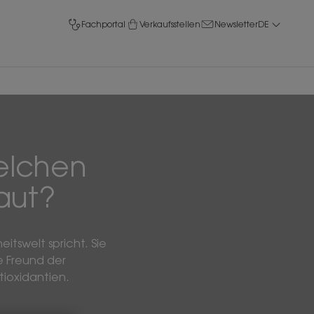
Fachportal
Verkaufsstellen
Newsletter
DE
Welchen
aut?
tswelt spricht. Sie
e Freund der
tioxidantien.