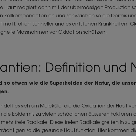
Die Haut reagiert dann mit der übermässigen Produktion s
fen Zellkomponenten an und schwächen so die Dermis und
kt matt, altert schneller und es entstehen Krankheiten. G
ignete Massnahmen vor Oxidation schützen.
antien: Definition und
d so etwas wie die Superhelden der Natur, die unse
gen.
delt es sich um Moleküle, die die Oxidation der Haut ve
die Epidermis zu vielen schädlichen äusseren Faktoren au
 mehr freie Radikale. Diese freien Radikale greifen in zu
trächtigen so die gesunde Hautfunktion. Hier kommen die