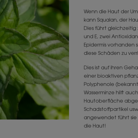
Wenn die Haut der Um
kann Squalan, der Haup
Dies führt gleichzeit
und E, zwei Antioxidan
Epidermis vorhanden si
diese Schäden zu verr
Dies ist auf ihren Geh
einer bioaktiven pflan
Polyphenole (bekannt f
Wasserminze hilft auch,
Hautoberfläche abgel
Schadstoffpartikel usw
angewendet führt sie 
die Haut!