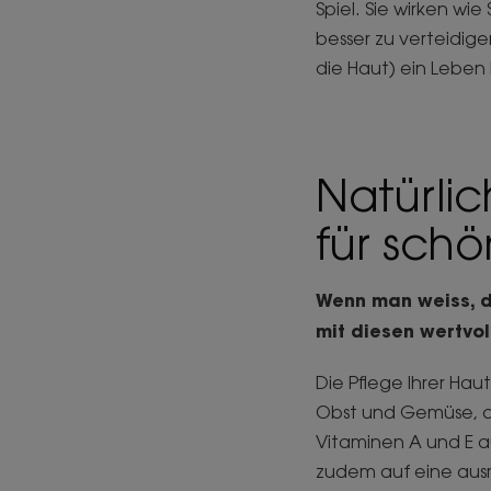
Spiel. Sie wirken wi
besser zu verteidige
die Haut) ein Leben
Natürlic
für sch
Wenn man weiss, da
mit diesen wertvol
Die Pflege Ihrer Hau
Obst und Gemüse, da
Vitaminen A und E au
zudem auf eine aus