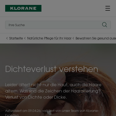
Startseite
Natürliche Pflege für Ihr Haar
Bewahren Sie gesund aus
Dichteverlust verstehen
Leider altert nicht nur die Haut, auch die Haare
altern. Was sind die Zeichen der Haaralterung?
Verlust von Dichte oder Dicke.
Aktualisiert am
09.04.26
, validiert von
unser Team von Klorane-
Experten
.