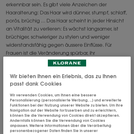
erkennbar sein. Es gibt viele Anzeichen der
Haaralterung: Das Haar wird dünner, stumpf, schlaff,
porös, brüchig ... Das Haar scheint in jeder Hinsicht
an Vitalität zu verlieren: Es wächst langsamer, ist
brüchiger, schwieriger zu stylen und weniger
widerstandsfähig gegen äussere Einflüsse. Für
Frauen ist die Veränderung spürbar, ihr
Pferdeschwanz fühlt sich jetzt viel dünner an ...
Schnell, Ihr Haar braucht Dicke und Vitalität. Die
Wir bieten Ihnen ein Erlebnis, das zu Ihnen
Lösung: ein massgeschneidertes Anti-Aging-
passt dank Cookies
Produkt, das die Kopfhaut nährt und revitalisiert
und ihr auf natürliche Weise Textur und Dichte
Wir verwenden Cookies, um Ihnen eine bessere
Personalisierung (personalisierte Werbung, ...) und erweiterte
verleiht.
Funktionen bei der Nutzung unserer Website zu bieten. Um Ihre
Navigation auf der Website fortzusetzen und zu erleichtern,
können Sie die Verwendung von Cookies direkt akzeptieren.
Andernfalls können Sie die Verwendung von Cookies
anpassen. Weitere Informationen über die Verarbeitung
personenbezogener Daten finden Sie in unserer