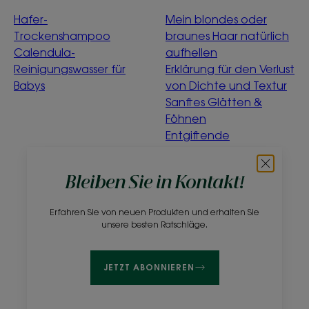
Hafer-
Mein blondes oder
Trockenshampoo
braunes Haar natürlich
Calendula-
aufhellen
Reinigungswasser für
Erklärung für den Verlust
Babys
von Dichte und Textur
Sanftes Glätten &
Föhnen
Entgiftende
Wasserminze
Was bedeutet
Bleiben Sie in Kontakt!
„ökologisch“?
Erfahren Sie von neuen Produkten und erhalten Sie
Über uns
unsere besten Ratschläge.
Häufig gestellte Fragen
Kontakt
JETZT ABONNIEREN