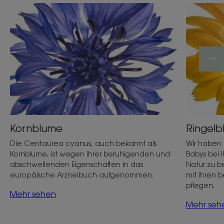
Kornblume
Ringelb
Die Centaurea cyanus, auch bekannt als
Wir haben 
Kornblume, ist wegen ihrer beruhigenden und
Babys bei 
abschwellenden Eigenschaften in das
Natur zu b
europäische Arzneibuch aufgenommen.
mit ihren 
pflegen.
Mehr sehen
Mehr seh