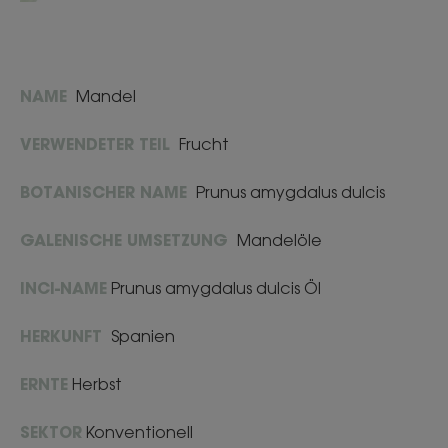
NAME
Mandel
VERWENDETER TEIL
Frucht
BOTANISCHER NAME
Prunus amygdalus dulcis
GALENISCHE UMSETZUNG
Mandelöle
INCI-NAME
Prunus amygdalus dulcis Öl
HERKUNFT
Spanien
ERNTE
Herbst
SEKTOR
Konventionell