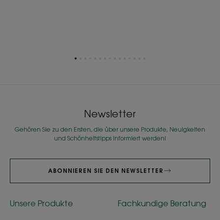
Zum
Zum
Zum
Zum
Zum
Zum
Zum
Zum
Zum
Zum
Zum
Zum
Zum
Zum
Zum
Element
Element
Element
Element
Element
Element
Element
Element
Element
Element
Element
Element
Element
Element
Element
1
2
3
4
5
6
7
8
9
10
11
12
13
14
15
Newsletter
Gehören Sie zu den Ersten, die über unsere Produkte, Neuigkeiten
und Schönheitstipps informiert werden!
ABONNIEREN SIE DEN NEWSLETTER
Unsere Produkte
Fachkundige Beratung