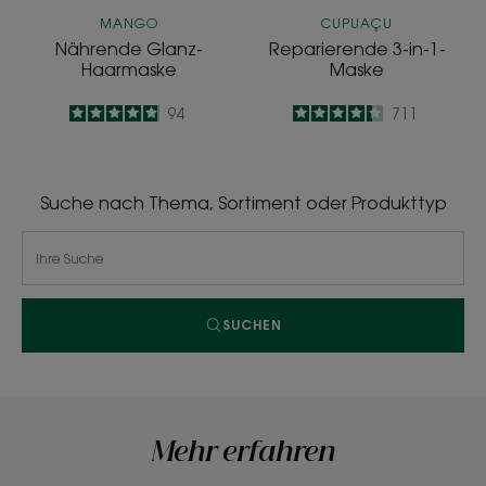
MANGO
CUPUAÇU
Nährende Glanz-
Reparierende 3-in-1-
Haarmaske
Maske
4.9
/
5
94
4.3
/
5
711
-
-
Suche nach Thema, Sortiment oder Produkttyp
SUCHEN
Mehr erfahren