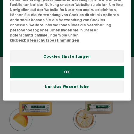
Funktionen bei der Nutzung unserer Website zu bieten. Um Ihre
verwöhnende Nachtmaske verwenden, täglich in
Navigation auf der Website fortzusetzen und zu erleichtern,
können Sie die Verwendung von Cookies direkt akzeptieren.
die Spitzen geben oder anstelle einer
Andernfalls können Sie die Verwendung von Cookies
Pflegespülung oder -balsamen einsetzen.
anpassen. Weitere Informationen über die Verarbeitung
personenbezogener Daten finden Sie in unserer
Datenschutzrichtlinie, indem Sie unten
klicken:
Datenschutzbestimmungen
Cookies Einstellungen
2 Ergebnisse "Haarmaske"
OK
Nährende
Reparierende
Glanz-
3-
Nur das Wesentliche
Haarmaske
in-
1-
Maske