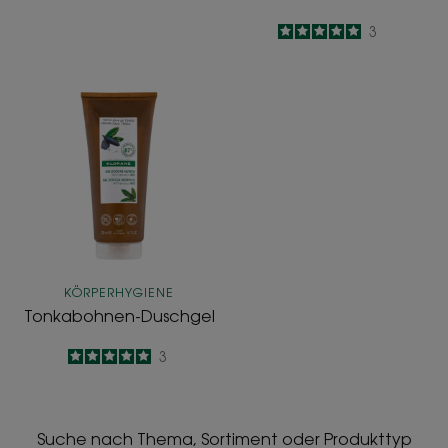
5
/
5
3
-
Tonkabohnen-
Duschgel
KÖRPERHYGIENE
Tonkabohnen-Duschgel
5
/
5
3
-
Suche nach Thema, Sortiment oder Produkttyp