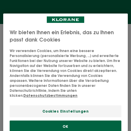
9 Ergebnisse "Bad & Dusche"
Wir bieten Ihnen ein Erlebnis, das zu Ihnen
passt dank Cookies
Frangipaniblüte-
Mandelmilch-
Wir verwenden Cookies, um Ihnen eine bessere
Duschcreme
Duschcreme
Personalisierung (personalisierte Werbung, ...) und erweiterte
Funktionen bei der Nutzung unserer Website zu bieten. Um Ihre
Navigation auf der Website fortzusetzen und zu erleichtern,
können Sie die Verwendung von Cookies direkt akzeptieren.
Andernfalls können Sie die Verwendung von Cookies
anpassen. Weitere Informationen über die Verarbeitung
personenbezogener Daten finden Sie in unserer
Datenschutzrichtlinie, indem Sie unten
klicken:
Datenschutzbestimmungen
KÖRPERHYGIENE
KÖRPERHYGIENE
Cookies Einstellungen
Frangipaniblüte-
Mandelmilch-
Duschcreme
Duschcreme
OK