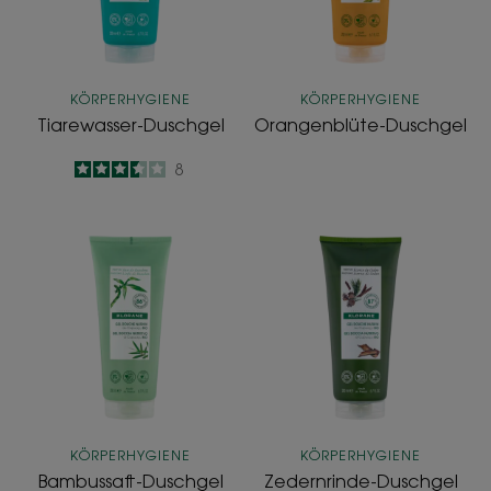
KÖRPERHYGIENE
KÖRPERHYGIENE
Tiarewasser-Duschgel
Orangenblüte-Duschgel
3.5
/
5
8
-
Bambussaft-
Zedernrinde-
Duschgel
Duschgel
KÖRPERHYGIENE
KÖRPERHYGIENE
Bambussaft-Duschgel
Zedernrinde-Duschgel