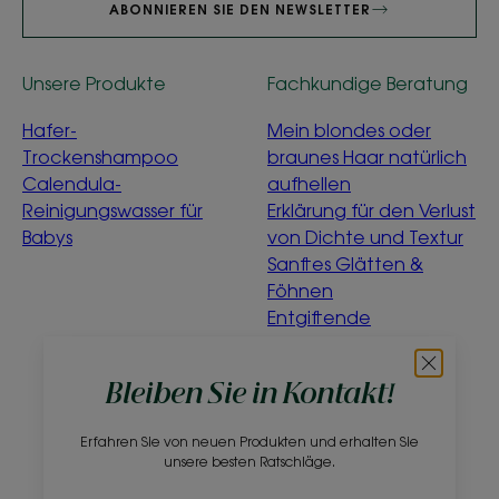
ABONNIEREN SIE DEN NEWSLETTER
Unsere Produkte
Fachkundige Beratung
Hafer-
Mein blondes oder
Trockenshampoo
braunes Haar natürlich
Calendula-
aufhellen
Reinigungswasser für
Erklärung für den Verlust
Babys
von Dichte und Textur
Sanftes Glätten &
Föhnen
Entgiftende
Wasserminze
Was bedeutet
Bleiben Sie in Kontakt!
„ökologisch“?
Erfahren Sie von neuen Produkten und erhalten Sie
Über uns
unsere besten Ratschläge.