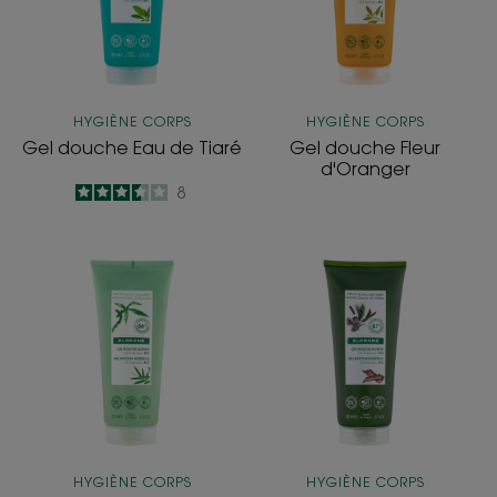
Tiaré
HYGIÈNE CORPS
HYGIÈNE CORPS
Gel douche Eau de Tiaré
Gel douche Fleur
d'Oranger
3.5
/
5
8
-
Gel
Gel
douche
douche
Sève
Ecorce
de
de
Bambou
Cèdre
HYGIÈNE CORPS
HYGIÈNE CORPS