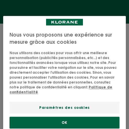
9 résultats pour "Douche & Bain"
Nous vous proposons une expérience sur
mesure grâce aux cookies
Crème
Crème
douche
douche
Nous utilisons des cookies pour vous offrir une meilleure
personnalisation (publicités personnalisées, etc...) et des
Fleur
Lait
fonctionnalités avancées lorsque vous utilisez notre site. Pour
de
d'Amandier
poursuivre et faciliter votre navigation sur le site, vous pouvez
Frangipanier
directement accepter l'utilisation des cookies. Sinon, vous
pouvez personnaliser l'utilisation des cookies. Pour en savoir
plus sur le traitement de données personnelles, consultez
notre politique de confidentialité en cliquant:
Politique de
confidentialité
HYGIÈNE CORPS
HYGIÈNE CORPS
Paramètres des cookies
Crème douche Fleur de
Crème douche Lait
Frangipanier
d'Amandier
OK