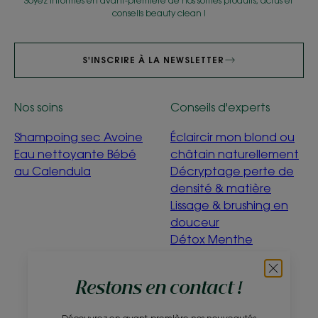
Soyez informés en avant-première de nos sorties produits, actus et
conseils beauty clean !
S'INSCRIRE À LA NEWSLETTER
Nos soins
Conseils d'experts
Shampoing sec Avoine
Éclaircir mon blond ou
Eau nettoyante Bébé
châtain naturellement
au Calendula
Décryptage perte de
densité & matière
Lissage & brushing en
douceur
Détox Menthe
Aquatique
C'est quoi être éco-
Restons en contact !
conçu ?