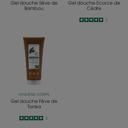
Gel douche Sève de
Gel douche Ecorce de
Bambou
Cèdre
5
/
5
3
-
Gel
douche
Fève
de
Tonka
HYGIÈNE CORPS
Gel douche Fève de
Tonka
5
/
5
3
-