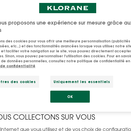
t traitées.
ous proposons une expérience sur mesure grâce au
s
sons des cookies pour vous offrir une meilleure personnalisation (publicités
« www.klorane.com/ch-fr »), est exploité par Pierre Fabre
sées, etc...) et des fonctionnalités avancées lorsque vous utilisez notre sit
rre Fabre » ou « Nous ») qui est le responsable de traite
et faciliter votre navigation sur le site, vous pouvez directement accepter l
s. Sinon, vous pouvez personnaliser l'utilisation des cookies. Pour en savoir
e vous sur le Site Internet aux fins décrites ci-dessous.
 de données personnelles, consultez notre politique de confidentialité en 
t la présente Politique de Confidentialité pour connaître
 de confidentialité
vous consultez notre Site Internet. Veuillez noter qu’ell
a mise à jour la plus récente apparaîtra sur cette page. 
tres des cookies
Uniquement les essentiels
OK
OUS COLLECTONS SUR VOUS
 Internet que vous utilisez et de vos choix de configuratio