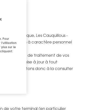
x
 Dermo-Cosmetique, Les Cauquillous -
e. Pour
ment des données à caractère personnel
'utilisation
 plus sur le
cliquant:
 les conditions de traitement de vos
e peut être mise à jour à tout
Nous vous invitons donc à la consulter
n de votre terminal (en particulier