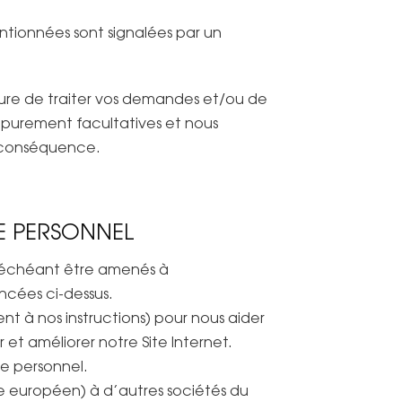
entionnées sont signalées par un
esure de traiter vos demandes et/ou de
t purement facultatives et nous
n conséquence.
E PERSONNEL
s échéant être amenés à
ncées ci-dessus.
t à nos instructions) pour nous aider
r et améliorer notre Site Internet.
re personnel.
e européen) à d’autres sociétés du