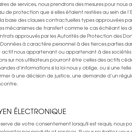
aires de services, nous prendrons des mesures pour nous
de protection que si elles étaient restées au sein de l’
r la base des clauses contractuelles types approuvées pa
tres mécanismes de transfert comme le cas échéant les dé
ntrats approuvés par les Autorités de Protection des Don
onnées à caractère personnel à des tierces parties dan
t actif nous appartenant ou appartenant à des sociétés a
 sur nos utilisateurs pourront être celles des actifs céd
s d’informations si la loi nous y oblige, ou si une telle
ormer à une décision de justice, une demande d’un régu
ncontre.
YEN ÉLECTRONIQUE
 réserve de votre consentement lorsqu'il est requis, nou
ésenter nos produits et services. Si vous souhaitez vous