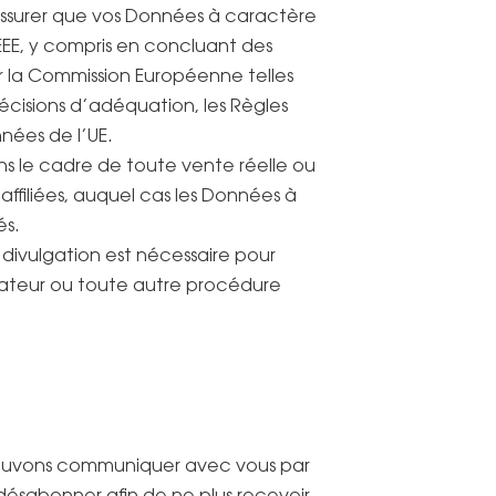
 assurer que vos Données à caractère
EEE, y compris en concluant des
r la Commission Européenne telles
cisions d’adéquation, les Règles
nées de l’UE.
s le cadre de toute vente réelle ou
ffiliées, auquel cas les Données à
és.
 divulgation est nécessaire pour
lateur ou toute autre procédure
s pouvons communiquer avec vous par
 désabonner afin de ne plus recevoir