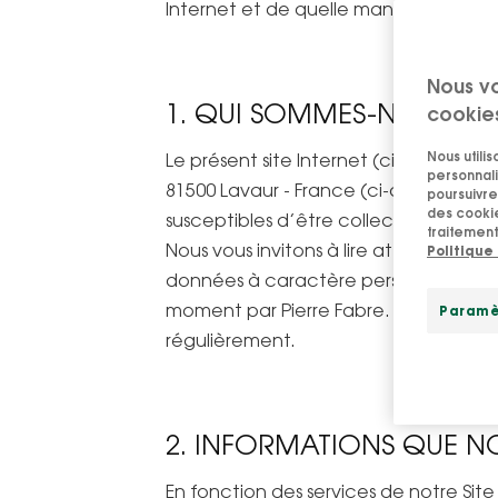
Internet et de quelle manière elles son
Nous v
1. QUI SOMMES-NOUS ?
cookie
Nous utili
Le présent site Internet (ci-après le 
personnali
81500 Lavaur - France (ci-après « Pie
poursuivre 
des cookie
susceptibles d’être collectées auprès d
traitement
Nous vous invitons à lire attentivemen
Politique
données à caractère personnel lorsque 
moment par Pierre Fabre. La date de l
Paramè
régulièrement.
2. INFORMATIONS QUE N
En fonction des services de notre Site