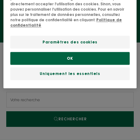
directement accepter l'utilisation des cookies. Sinon, vous
choisir !
pouvez personnaliser l'utilisation des cookies. Pour en savoir
plus sur le traitement de données personnelles, consultez
notre politique de confidentialité en cliquant:
Politique de
confidentialité
Paramètres des cookies
0 résultat pour "Peaux normales"
OK
Uniquement les essentiels
Recherche par problématique, gamme ou type
de produit
RECHERCHER