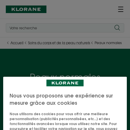
Accueil
Soins du corps et de la peau naturels
Peaux normales
Peaux normales
Les bienfaits du Cupuaçu BIO sont réunis dans une
Nous vous proposons une expérience sur
gamme complète de soins pour le corps. Des
mesure grâce aux cookies
formules naturelles, sans sulfates et vegan
déclinées dans une multitude de senteurs qui vous
Nous utilisons des cookies pour vous offrir une meilleure
personnalisation (publicités personnalisées, etc...) et des
feront voyager depuis votre salle de bain. Gels
fonctionnalités avancées lorsque vous utilisez notre site. Pour
poursuivre et faciliter votre navigation sur le site, vous pouvez
douches, crèmes de douche, ... Le plus dur sera de