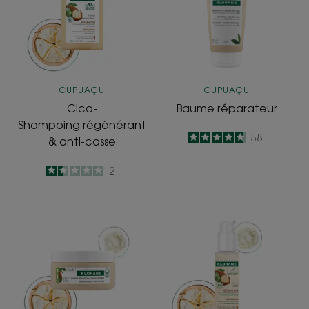
casse
CUPUAÇU
CUPUAÇU
Cica-
Baume réparateur
Shampoing régénérant
4.8
/
5
58
& anti-casse
-
1.5
/
5
2
-
Masque
Cica-
réparateur
Sérum
3
régénérant
en
à
1
l'acide
hyaluronique