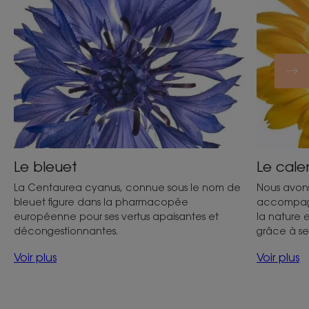
Le bleuet
Le cale
La Centaurea cyanus, connue sous le nom de
Nous avons
bleuet figure dans la pharmacopée
accompagn
européenne pour ses vertus apaisantes et
la nature 
décongestionnantes.
grâce à se
Voir plus
Voir plus