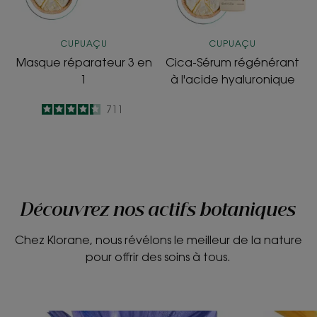
CUPUAÇU
CUPUAÇU
Masque réparateur 3 en
Cica-Sérum régénérant
1
à l'acide hyaluronique
4.3
/
5
711
-
Découvrez nos actifs botaniques
Chez Klorane, nous révélons le meilleur de la nature
pour offrir des soins à tous.