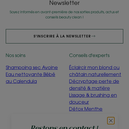
Newsletter
Soyez informés en avant-première de nos sorties produits, actus et
conseils beauty clean !
S'INSCRIRE À LA NEWSLETTER
Nos soins
Conseils d'experts
Shampoing sec Avoine
Éclaircir mon blond ou
Eau nettoyante Bébé
châtain naturellement
au Calendula
Décryptage perte de
densité & matière
Lissage & brushing en
douceur
Détox Menthe
Aquatique
C'est quoi être éco-