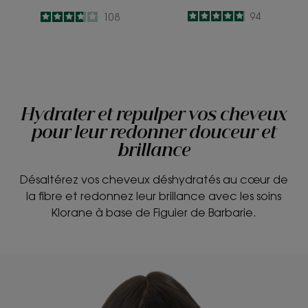
4.9
/
5
94
3.7
/
5
108
-
-
Hydrater et repulper vos cheveux
pour leur redonner douceur et
brillance
Désaltérez vos cheveux déshydratés au cœur de
la fibre et redonnez leur brillance avec les soins
Klorane à base de Figuier de Barbarie.