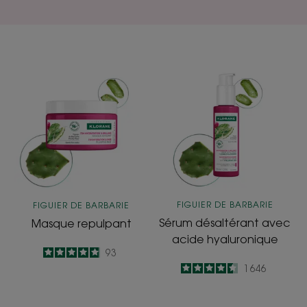
Masque
Sérum
repulpant
désaltérant
avec
acide
hyaluronique
FIGUIER DE BARBARIE
FIGUIER DE BARBARIE
Sérum désaltérant avec
Masque repulpant
acide hyaluronique
4.9
/
5
93
-
4.5
/
5
1 646
-