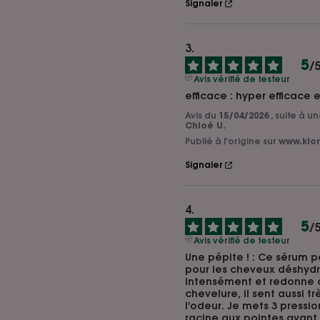
Signaler
5
/
Avis vérifié de testeur
efficace : hyper efficace 
Avis du
15/04/2026
, suite à 
Chloé U.
Publié à l'origine sur
www.klor
Signaler
5
/
Avis vérifié de testeur
Une pépite ! : Ce sérum p
pour les cheveux déshydra
intensément et redonne d
chevelure, il sent aussi t
l'odeur. Je mets 3 pressi
racine aux pointes avant l