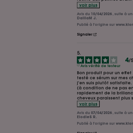
voir plus
Avis du
10/04/2026
, suite à 
DalilaM J.
Publié à l'origine sur
www.klor
Signaler
4
/
Avis vérifié de testeur
Bon produit pour un effet 
testé ce sérum sur mes ch
j’en suis plutôt satisfaite.
(à condition de ne pas en
rapidement de la brillanc
cheveux paraissent plus s
voir plus
Avis du
07/04/2026
, suite à 
ElodieS R.
Publié à l'origine sur
www.klor