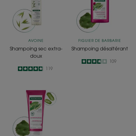
doux
AVOINE
FIGUIER DE BARBARIE
Shampoing sec extra-
Shampoing désaltérant
doux
3.7
/
5
109
-
4.8
/
5
119
-
Baume
désaltérant