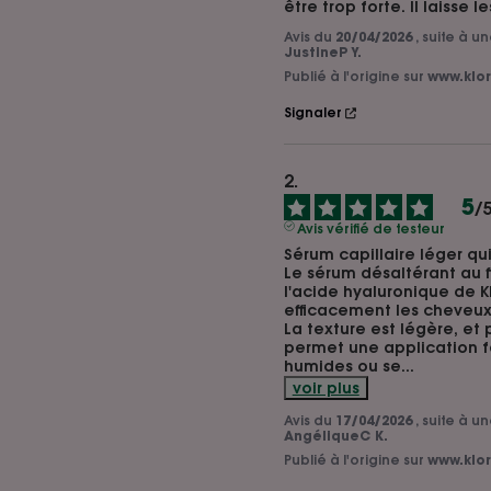
être trop forte. Il laisse 
Avis du
20/04/2026
, suite à 
JustineP Y.
Publié à l'origine sur
www.klor
Signaler
5
/
Avis vérifié de testeur
Sérum capillaire léger qui
Le sérum désaltérant au fi
l'acide hyaluronique de K
efficacement les cheveux s
La texture est légère, et
permet une application fa
humides ou se
...
voir plus
Avis du
17/04/2026
, suite à 
AngéliqueC K.
Publié à l'origine sur
www.klor