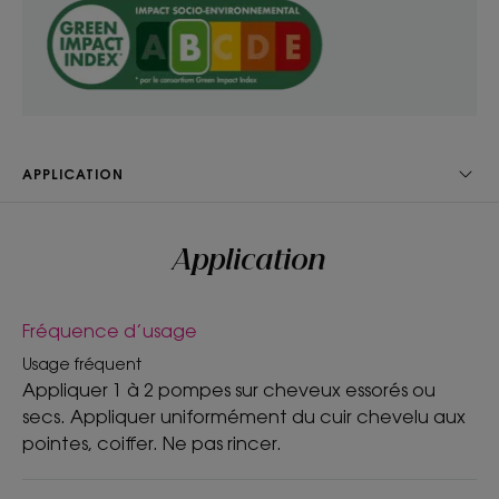
(plaques, sèche-cheveux, fer à
boucler...) jusqu'à 200°C
APPLICATION
Bénéfices
• Hydrate : enrichi en Figuier de barbarie médicinal
et Acide hyaluronique, ce sérum désaltérant
Application
restaure l'hydratation des cheveux et du cuir
chevelu pour 24h*
Fréquence d’usage
• Protège : ce sérum protège les cheveux des
appareils chauffants jusqu'à 200°C
Usage fréquent
Appliquer 1 à 2 pompes sur cheveux essorés ou
secs. Appliquer uniformément du cuir chevelu aux
pointes, coiffer. Ne pas rincer.
TEXTURE
ENVIRONNEMENT