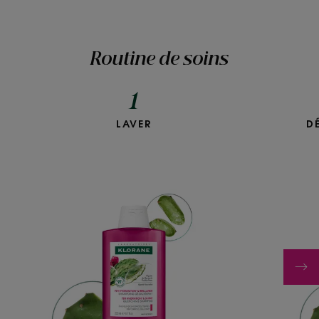
Routine de soins
*Test ex vivo sur mèches
1
LAVER
D
Shampoing
désaltérant