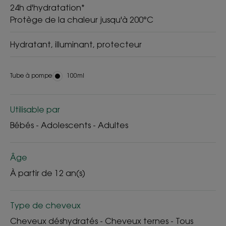
24h d'hydratation*
Protège de la chaleur jusqu'à 200°C
Hydratant, illuminant, protecteur
Tube à pompe
Tube
100ml
à
pompe
Utilisable par
Bébés - Adolescents - Adultes
Âge
À partir de 12 an(s)
Type de cheveux
Cheveux déshydratés - Cheveux ternes - Tous