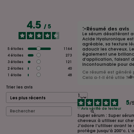
4.5
/
5
Résumé des avis
Le sérum désaltérant au
Acide Hyaluronique est
agréable, sa texture lé
5
étoiles
1164
adoucir les cheveux. Le
également une brillanc
4
étoiles
273
d'application, faisant 
3
étoiles
121
incontournable pour d
2
étoiles
40
Ce résumé est généré p
1
étoile
48
Cela a-t-il été utile ?
O
Trier les avis
5
/
Avis vérifié de testeur
Super sérum : Super sérum
cheveux à utiliser sur ch
J’adore l’utiliser avant l
protège jusqu’à 200°c. L’o