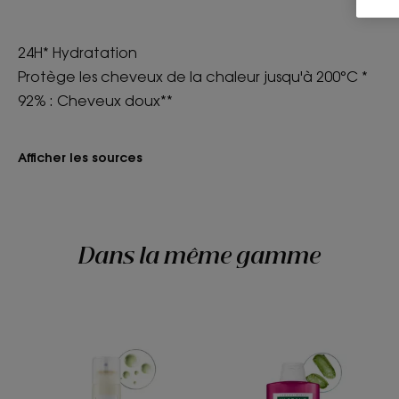
24H* Hydratation
Protège les cheveux de la chaleur jusqu'à 200°C *
92% : Cheveux doux**
Afficher les sources
Dans la même gamme
Shampoing
Shampoing
sec
désaltérant
extra-