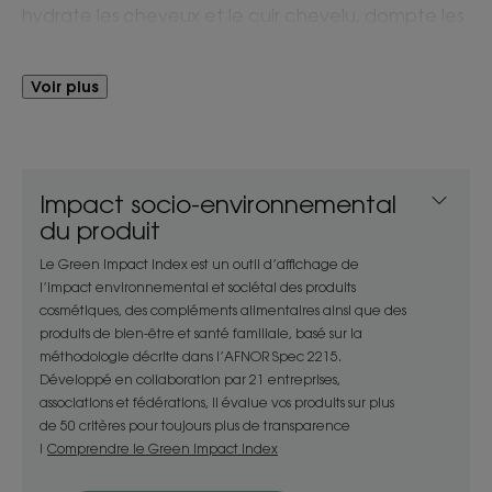
hydrate les cheveux et le cuir chevelu, dompte les
frisottis et redonne brillance aux cheveux
déshydratés, ternes. Son action hydratante délivre
Voir plus
aux cheveux une protection immédiate afin de les
protéger contre les agressions et la chaleur jusqu'à
200°C*. Les cheveux retrouvent leur souplesse, leur
brillance naturelle et sont doux au toucher.
Impact socio-environnemental
du produit
Le Green Impact Index est un outil d’affichage de
l’impact environnemental et sociétal des produits
LE MOT DE L’EXPERT
cosmétiques, des compléments alimentaires ainsi que des
produits de bien-être et santé familiale, basé sur la
méthodologie décrite dans l’AFNOR Spec 2215.
Développé en collaboration par 21 entreprises,
associations et fédérations, il évalue vos produits sur plus
de 50 critères pour toujours plus de transparence
Ce sérum protège de manière
!
Comprendre le Green Impact Index
optimale les cheveux des
appareils chauff ants