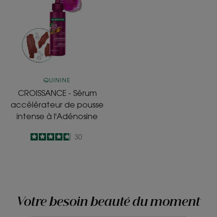
Sérum
accélérateur
de
pousse
intense
à
l'Adénosine
QUININE
CROISSANCE - Sérum
accélérateur de pousse
intense à l'Adénosine
4.7
/
5
30
-
Votre besoin beauté du moment