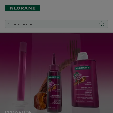
Je
découvre
INNOVATION