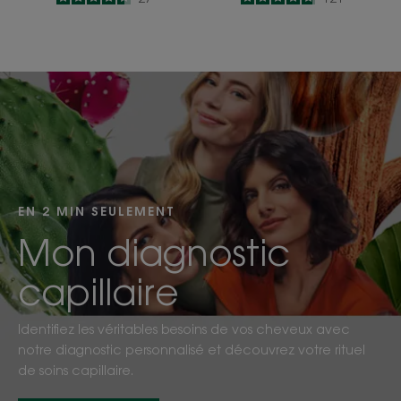
-
-
Je
commence
EN 2 MIN SEULEMENT
Mon diagnostic
capillaire
Identifiez les véritables besoins de vos cheveux avec
notre diagnostic personnalisé et découvrez votre rituel
de soins capillaire.