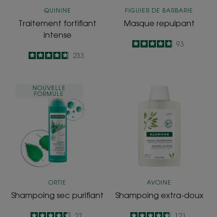
QUININE
FIGUIER DE BARBARIE
Traitement fortifiant
Masque repulpant
intense
4.9
/
5
93
-
4.8
/
5
233
-
Shampoing
Shampoing
NOUVELLE
FORMULE
sec
extra-
purifiant
doux
ORTIE
AVOINE
Shampoing sec purifiant
Shampoing extra-doux
4.5
/
5
27
4.8
/
5
121