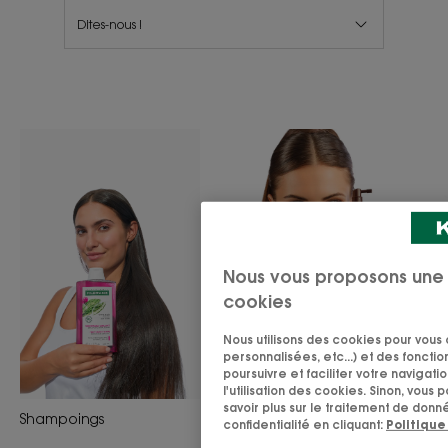
Dites-nous !
Shampoings
Routine
Carousel
antichute
des
gammes
de
produits
Nous vous proposons une
cookies
Routine antichute
Soi
Nous utilisons des cookies pour vous o
personnalisées, etc...) et des fonctio
poursuivre et faciliter votre navigat
l'utilisation des cookies. Sinon, vous 
savoir plus sur le traitement de donn
Shampoings
confidentialité en cliquant:
Politique