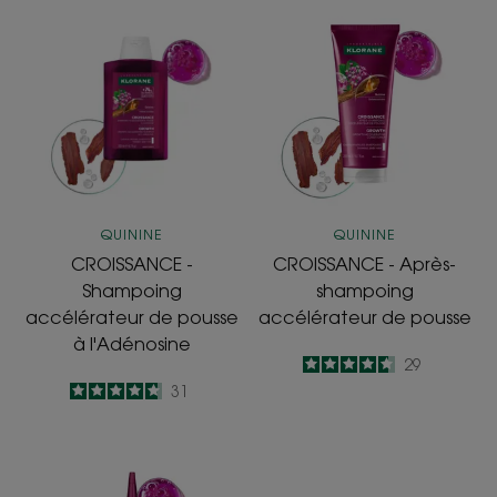
CROISSANCE
CROISSANCE
-
-
Shampoing
Après-
accélérateur
shampoing
de
accélérateur
pousse
de
à
pousse
l'Adénosine
QUININE
QUININE
CROISSANCE -
CROISSANCE - Après-
Shampoing
shampoing
accélérateur de pousse
accélérateur de pousse
à l'Adénosine
4.6
/
5
29
-
4.7
/
5
31
-
CROISSANCE
-