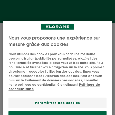
7 résultats pour "Routine hydratation
pour le visage"
Nous vous proposons une expérience sur
mesure grâce aux cookies
Patchs
Eau
Nous utilisons des cookies pour vous offrir une meilleure
yeux
Micellaire
personnalisation (publicités personnalisées, etc...) et des
lissants
3-
fonctionnalités avancées lorsque vous utilisez notre site. Pour
hydro-
en-
poursuivre et faciliter votre navigation sur le site, vous pouvez
directement accepter l'utilisation des cookies. Sinon, vous
gel
1
pouvez personnaliser l'utilisation des cookies. Pour en savoir
avec
-
plus sur le traitement de données personnelles, consultez
notre politique de confidentialité en cliquant:
Politique de
Acide
Visage
BLEUET
confidentialité
Hyaluronique
&
Eau Micellaire 3-en-1 -
yeux
Visage & yeux
BLEUET
Paramètres des cookies
Patchs yeux lissants
4.8
/
5
42
hydro-gel avec Acide