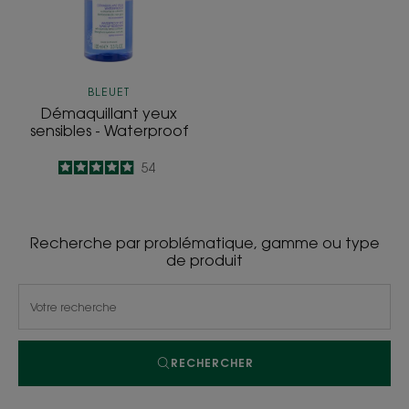
BLEUET
Démaquillant yeux
sensibles - Waterproof
4.9
/
5
54
-
Recherche par problématique, gamme ou type
de produit
RECHERCHER