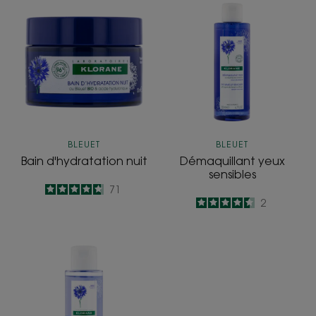
Bain
Démaquillant
d'hydratation
yeux
nuit
sensibles
BLEUET
BLEUET
Bain d'hydratation nuit
Démaquillant yeux
sensibles
4.7
/
5
71
4.5
/
5
2
-
-
Démaquillant
yeux
sensibles
-
Waterproof