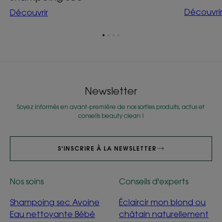
Découvri
Découvrir
Aller
Aller
Aller
Aller
à
à
à
à
l'item
l'item
l'item
l'item
1
2
3
4
Newsletter
Soyez informés en avant-première de nos sorties produits, actus et
conseils beauty clean !
S'INSCRIRE À LA NEWSLETTER
Nos soins
Conseils d'experts
Shampoing sec Avoine
Éclaircir mon blond ou
Eau nettoyante Bébé
châtain naturellement