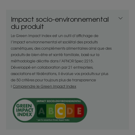
Avantages
Impact socio-environnemental
Pratique, doux et efficace, le Shampoing sec
du produit
permet d'économiser du temps, mais également
Le Green Impact Index est un outil d’affichage de
de l'eau. #savewater : économisez jusqu'à 180 litres
l’impact environnemental et sociétal des produits
d'eau en utilisant un shampoing sec. Avec la
cosmétiques, des compléments alimentaires ainsi que des
Klorane botanical foundation, Klorane s'engage
produits de bien-être et santé familiale, basé sur la
pour préserver l'eau et vos cheveux.
méthodologie décrite dans l’AFNOR Spec 2215.
Développé en collaboration par 21 entreprises,
associations et fédérations, il évalue vos produits sur plus
Bénéfices
de 50 critères pour toujours plus de transparence
!
Comprendre le Green Impact Index
- Nettoyant : la formule extra-douce sans rinçage
au lait d'Avoine assainit le cuir chevelu sans
agresser et élimine l'excès de sébum en 2 minutes.
- Texturisant : en quelques vaporisations, il redonne
volume, matière et texture aux cheveux sans avoir
besoin de les mouiller.
- Coiffant : véritable geste fraîcheur et secret de