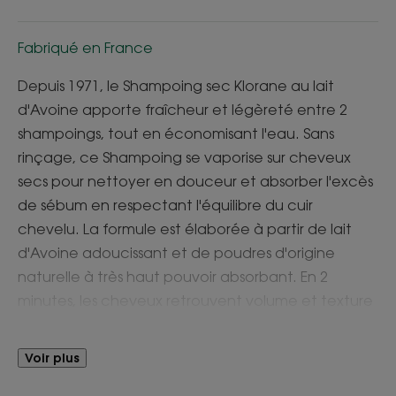
Fabriqué en France
Depuis 1971, le Shampoing sec Klorane au lait
d'Avoine apporte fraîcheur et légèreté entre 2
shampoings, tout en économisant l'eau. Sans
rinçage, ce Shampoing se vaporise sur cheveux
secs pour nettoyer en douceur et absorber l'excès
de sébum en respectant l'équilibre du cuir
chevelu. La formule est élaborée à partir de lait
d'Avoine adoucissant et de poudres d'origine
naturelle à très haut pouvoir absorbant. En 2
minutes, les cheveux retrouvent volume et texture
dans un agréable parfum frais. Pratique à utiliser, le
Shampoing sec s'emporte partout et ne laisse pas
Voir plus
de résidus.