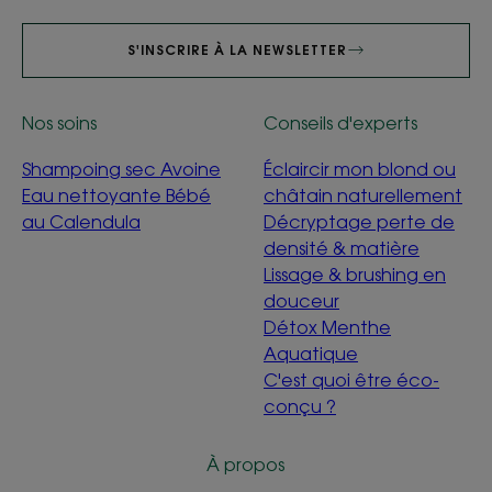
S'INSCRIRE À LA NEWSLETTER
Nos soins
Conseils d'experts
Shampoing sec Avoine
Éclaircir mon blond ou
Eau nettoyante Bébé
châtain naturellement
au Calendula
Décryptage perte de
densité & matière
Lissage & brushing en
douceur
Détox Menthe
Aquatique
C'est quoi être éco-
conçu ?
À propos