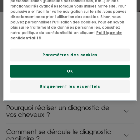
personnalisation (publicités personnalisées, etc...) et des
fonctionnalités avancées lorsque vous utilisez notre site. Pour
poursuivre et faciliter votre navigation sur le site, vous pouvez
directement accepter l'utilisation des cookies. Sinon, vous
pouvez personnaliser l'utilisation des cookies. Pour en savoir
plus sur le traitement de données personnelles, consultez
Le diagnostic de vos cheveux, la
notre politique de confidentialité en cliquant:
Politique de
première étape pour savoir quel
confidentialité
soin capillaire choisir ?
Paramètres des cookies
Réalisez un diagnostic de vos cheveux et obtenez
des recommandations personnalisées en quelques
OK
minutes avec notre diagnostic capillaire.
Uniquement les essentiels
Pourquoi réaliser un diagnostic de
vos cheveux ?
Comment se déroule le diagnostic
capillaire ?