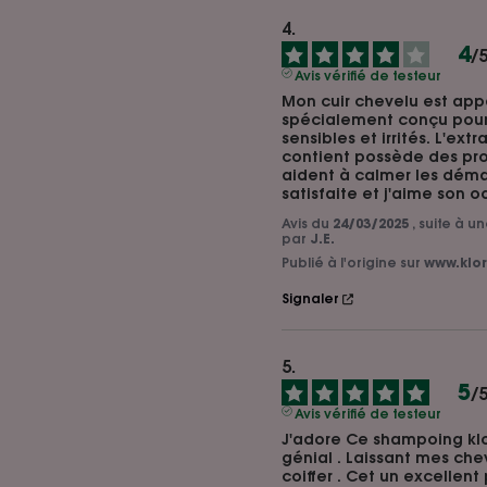
4
/
Avis vérifié de testeur
Mon cuir chevelu est app
spécialement conçu pour l
sensibles et irrités. L'extra
contient possède des pro
aident à calmer les déman
satisfaite et j'aime son od
Avis du
24/03/2025
, suite à 
par
J.E.
Publié à l'origine sur
www.klor
Signaler
5
/
Avis vérifié de testeur
J'adore Ce shampoing klor
génial . Laissant mes che
coiffer . Cet un excellent 