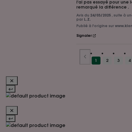
l'ai pas essayé pour une l
remarqué la différence .
Avis du
24/03/2025
, suite à 
par
L.Z.
Publié à l'origine sur
www.klor
Signaler
1
2
3
4