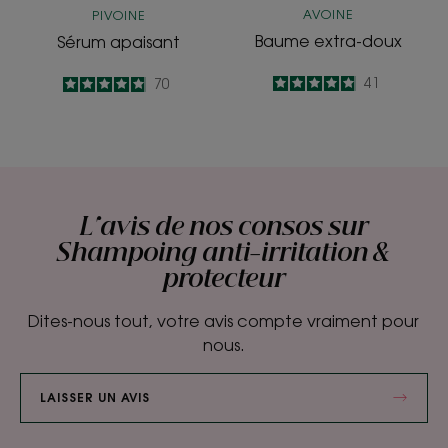
AVOINE
PIVOINE
Baume extra-doux
Sérum apaisant
4.9
/
5
41
4.9
/
5
70
-
-
L'avis de nos consos sur
Shampoing anti-irritation &
protecteur
Dites-nous tout, votre avis compte vraiment pour
nous.
LAISSER UN AVIS