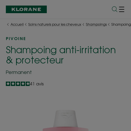
Accueil
Soins naturels pour les cheveux
Shampoings
Shampoing a
PIVOINE
Shampoing anti-irritation
& protecteur
Permanent
4.9
/
5
41
avis
-