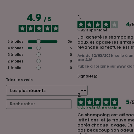
4.9
/
5
4
/
Avis spontané
J'ai acheté le shampoing à 
5
étoiles
36
doux et apaise les irritati
revanche la texture est t
4
étoiles
5
3
étoiles
0
Avis du
12/03/2026
, suite à 
par
A.M.
2
étoiles
0
Publié à l'origine sur
www.klor
1
étoile
0
Signaler
Trier les avis
5
/
Avis vérifié de testeur
Ce shampoing est efficace
irritations, et je trouve 
après chaque lavage. En 
pas beaucoup Son odeur e