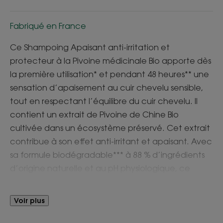
Fabriqué en France
Ce Shampoing Apaisant anti-irritation et
protecteur à la Pivoine médicinale Bio apporte dès
la première utilisation* et pendant 48 heures** une
sensation d’apaisement au cuir chevelu sensible,
tout en respectant l’équilibre du cuir chevelu. Il
contient un extrait de Pivoine de Chine Bio
cultivée dans un écosystème préservé. Cet extrait
contribue à son effet anti-irritant et apaisant. Avec
sa formule biodégradable*** à 88 % d’ingrédients
d’origine naturelle et au pH physiologique, ce
shampoing apaisant lave en douceur et protège
le cuir chevelu durablement. Il laisse les cheveux
Voir plus
doux et délicatement parfumés.