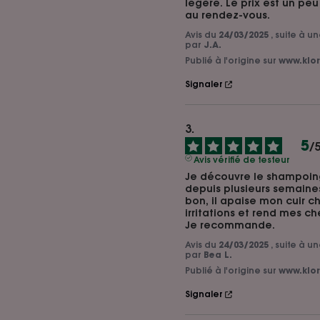
légère. Le prix est un peu 
au rendez-vous.
Avis du
24/03/2025
, suite à 
par
J.A.
Publié à l'origine sur
www.klor
Signaler
5
/
Avis vérifié de testeur
Je découvre le shampoing
depuis plusieurs semaines
bon, il apaise mon cuir ch
irritations et rend mes che
Je recommande.
Avis du
24/03/2025
, suite à 
par
Bea L.
Publié à l'origine sur
www.klor
Signaler