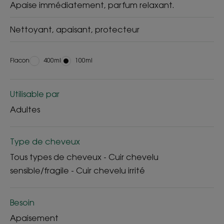
Apaise immédiatement, parfum relaxant.
Nettoyant, apaisant, protecteur
Flacon
Flacon
400ml
Flacon
100ml
Utilisable par
Adultes
Type de cheveux
Tous types de cheveux - Cuir chevelu
sensible/fragile - Cuir chevelu irrité
Besoin
Apaisement