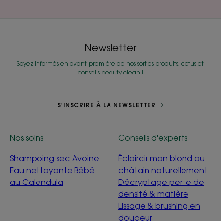
Newsletter
Soyez informés en avant-première de nos sorties produits, actus et
conseils beauty clean !
S'INSCRIRE À LA NEWSLETTER
Nos soins
Conseils d'experts
Shampoing sec Avoine
Éclaircir mon blond ou
Eau nettoyante Bébé
châtain naturellement
au Calendula
Décryptage perte de
densité & matière
Lissage & brushing en
douceur