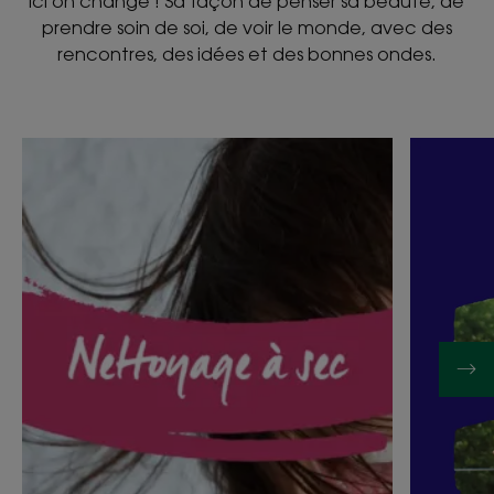
Ici on change ! Sa façon de penser sa beauté, de
prendre soin de soi, de voir le monde, avec des
rencontres, des idées et des bonnes ondes.
Découvrir
Découvri
5
Je
bonnes
suis
raisons
un
d’utiliser
apiculteu
le
engagé
shampoing
sec