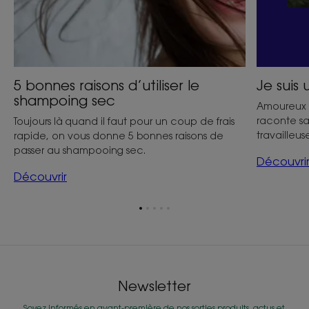
Je suis
5 bonnes raisons d’utiliser le
shampoing sec
Amoureux 
raconte sa
Toujours là quand il faut pour un coup de frais
travailleus
rapide, on vous donne 5 bonnes raisons de
passer au shampooing sec.
Découvri
Découvrir
Aller
Aller
Aller
Aller
Aller
à
à
à
à
à
l'item
l'item
l'item
l'item
l'item
1
2
3
4
5
Newsletter
Soyez informés en avant-première de nos sorties produits, actus et