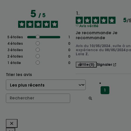
5
/
5
5
/
Avis vérifié
Je recommande Je 
5
étoiles
1
recommande
4
étoiles
0
Avis du
10/05/2024
, suite à u
3
étoiles
0
expérience du
08/05/2024
pa
Lola Z.
2
étoiles
0
1
étoile
0
Utile
(0)
Signaler
Trier les avis
1