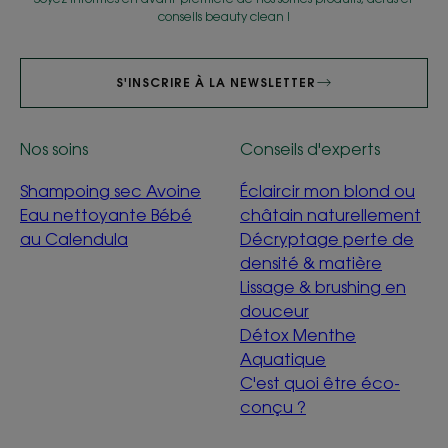
conseils beauty clean !
S'INSCRIRE À LA NEWSLETTER
Nos soins
Conseils d'experts
Shampoing sec Avoine
Éclaircir mon blond ou
Eau nettoyante Bébé
châtain naturellement
au Calendula
Décryptage perte de
densité & matière
Lissage & brushing en
douceur
Détox Menthe
Aquatique
C'est quoi être éco-
conçu ?