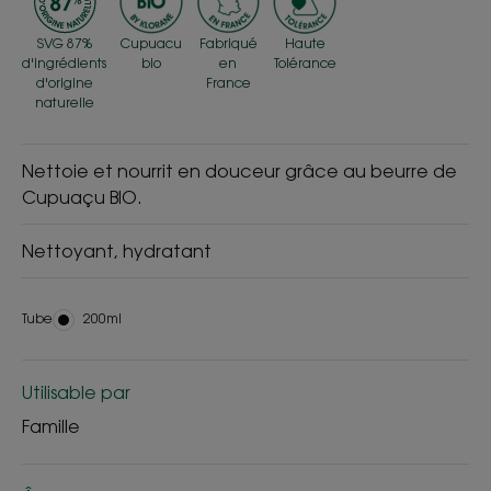
SVG 87%
Cupuacu
Fabriqué
Haute
d'ingrédients
bio
en
Tolérance
d'origine
France
naturelle
Nettoie et nourrit en douceur grâce au beurre de
Cupuaçu BIO.
Nettoyant, hydratant
Tube
Tube
200ml
Utilisable par
Famille