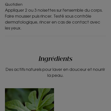
Quotidien
et freesia.
Appliquer 2 ou 3 noisettes sur l'ensemble du corps.
*Peau hydratée durablement : +24 % après 21 jours — test de
Faire mousser puis rincer. Testé sous contrôle
cornéométrie sur 16 personnes.
dermatologique, rincer en cas de contact avec
**Selon la norme OCDE301B.
***Sans ingrédients d'origine animale.
les yeux.
****Nettoie délicatement : 97 % de satisfaction — test de satisfaction
sur 90 personnes pendant 10 jours.
**Selon la norme OCDE301B.
Ingrédients
Des actifs naturels pour laver en douceur et nourrir
la peau.