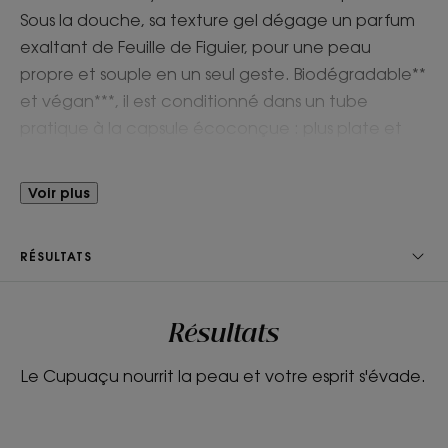
Sous la douche, sa texture gel dégage un parfum
exaltant de Feuille de Figuier, pour une peau
propre et souple en un seul geste. Biodégradable**
et végan***, il est conditionné dans un tube
pratique à la capsule écoconçue : plus plate et
allégée de 40 % de plastique.
Voir plus
Avantages
Formulé avec du beurre de Cupuaçu BIO riche en
RÉSULTATS
acides gras, le Gel douche Feuille de Figuier
dépose un léger film protecteur sur la peau pour
préserver durablement son hydratation.
Résultats
Le Cupuaçu nourrit la peau et votre esprit s'évade.
Bénéfices
• Lave : sa base lavante douce forme une mousse