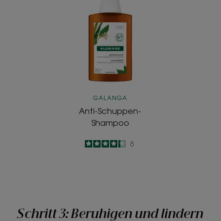
Schuppen-
Shampoo
GALANGA
Anti-Schuppen-
Shampoo
4.3
/
5
8
-
Schritt 3: Beruhigen und lindern