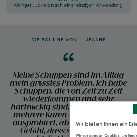
Weniger Juckreiz nach einer einzigen Anwendung¹
DIE ROUTINE VON ... JEANNE
Meine Schuppen sind im Alltag
mein grösstes Problem. Ich habe
Schuppen, die von Zeit zu Zeit
wiederkommen und sehr
hartnäckig sind. Ich habe schon
mehrere Kuren und Shampoos
ausprobiert, aber ich habe das
Wir bieten Ihnen ein Er
Gefühl, dass sie mein Haar
Wir verwenden Cookies, um Ihnen