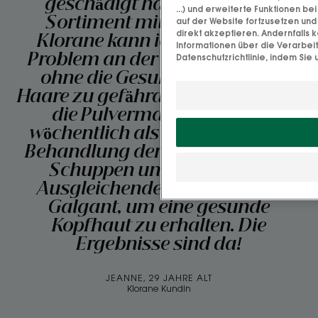
geschädigt haben. Mit dem
...) und erweiterte Funktionen be
Sortiment mit Galgant von
auf der Website fortzusetzen un
direkt akzeptieren. Andernfalls
Klorane kann ich endlich das
Informationen über die Verarbei
Datenschutzrichtlinie, indem Sie 
Problem an der Wurzel packen,
ohne die Gesundheit meiner
Haare zu gefährden. Ich verwende
die Pulvermaske zweimal
wöchentlich als Ergänzung zur
Behandlung der hartnäckigsten
Schuppen und täglich das
Ausgleichende Shampoo mit
Galgant, um eine gesunde
Kopfhaut zu erhalten. Die
Ergebnisse sind da!
JEANNE, 29 JAHRE ALT
Klorane Kundin