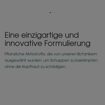
Zum
Zum
Zum
Element
Element
Element
1
2
3
Eine einzigartige und
innovative Formulierung
Pflanzliche Aktivstoffe, die von unseren Botanikern
ausgewählt wurden, um Schuppen zu bekämpfen,
ohne die Kopfhaut zu schädigen.