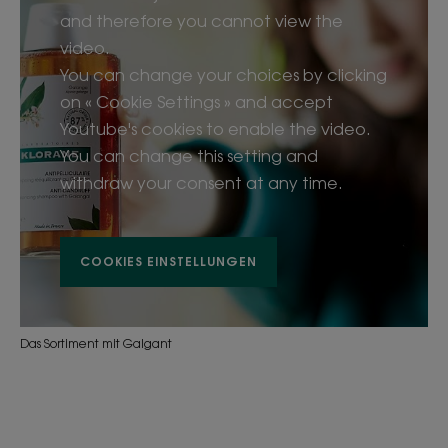
and therefore you cannot view the
video.
You can change your choices by clicking
on « Cookie Settings » and accept
Youtube's cookies to enable the video.
You can change this setting and
withdraw your consent at any time.
COOKIES EINSTELLUNGEN
Das Sortiment mit Galgant