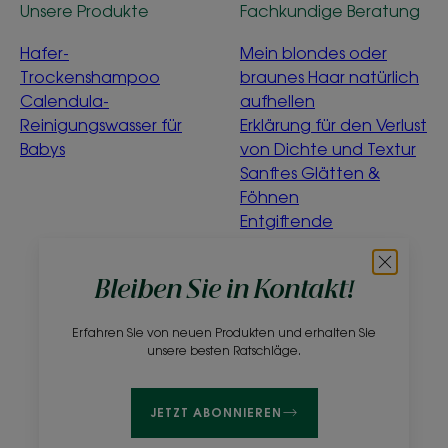
Unsere Produkte
Fachkundige Beratung
Hafer-
Mein blondes oder
Trockenshampoo
braunes Haar natürlich
Calendula-
aufhellen
Reinigungswasser für
Erklärung für den Verlust
Babys
von Dichte und Textur
Sanftes Glätten &
Föhnen
Entgiftende
Wasserminze
Was bedeutet
Bleiben Sie in Kontakt!
„ökologisch“?
Erfahren Sie von neuen Produkten und erhalten Sie
Über uns
unsere besten Ratschläge.
Häufig gestellte Fragen
Kontakt
JETZT ABONNIEREN