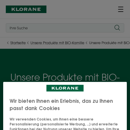
Startseite
Unsere Produkte mit BIO-Kamille
Unsere Produkte mit BIO
Unsere Produkte mit BIO-
Kamille
Die Vorteile der Kamille, der Hohepriesterin des
Wir bieten Ihnen ein Erlebnis, das zu Ihnen
passt dank Cookies
blonden und hellbraunen Haares, sind in einer
kompletten Palette von aufhellenden
Wir verwenden Cookies, um Ihnen eine bessere
Haarprodukten erhalten. Genug, um auch an
Personalisierung (personalisierte Werbung, ...) und erweiterte
Funktionen bei der Nutzung unserer Website zu bieten. Um Ihre