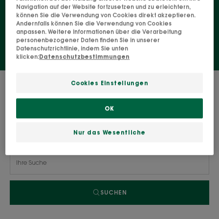
verregneten Tagen etwas Sonne in Ihr Leben zu
Navigation auf der Website fortzusetzen und zu erleichtern,
können Sie die Verwendung von Cookies direkt akzeptieren.
bringen!
Andernfalls können Sie die Verwendung von Cookies
anpassen. Weitere Informationen über die Verarbeitung
personenbezogener Daten finden Sie in unserer
Datenschutzrichtlinie, indem Sie unten
klicken:
Datenschutzbestimmungen
0 Ergebnis "Unsere Produkte mit BIO-
Cookies Einstellungen
Kamille"
OK
Nur das Wesentliche
Suche nach Thema, Sortiment oder Produkttyp
SUCHEN