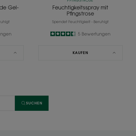
PFINGSTROSE
de Gel-
Feuchtigkeitsspray mit
Pfingstrose
ruhigt
Spendet Feuchtigkeit - Beruhigt
ungen
4.4
/
5
5
Bewertungen
-
KAUFEN
SUCHEN