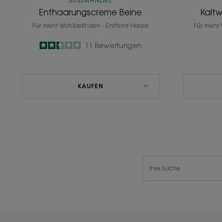
SÜSSMANDEL
Enthaarungscreme Beine
Kaltw
Für mehr Wohlbefinden - Entfernt Haare
Für mehr 
2.4
/
5
11
Bewertungen
-
KAUFEN