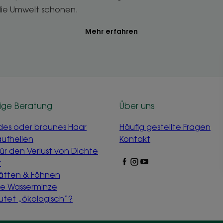
 die Umwelt schonen.
Mehr erfahren
ige Beratung
Über uns
des oder braunes Haar
Häufig gestellte Fragen
aufhellen
Kontakt
für den Verlust von Dichte
r
lätten & Föhnen
de Wasserminze
tet „ökologisch“?