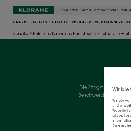
HAARPFLEGE
GESICHT
BODY
TIPPS
UNSERE WERTE
UNSERE PF
Startseite
Natürliche Körper- und Hautpflege
Empfindliche Haut
Die Pfingstrose, eine 
Wir bie
Beschwerden der empfi
Wir verwen
und erweit
Website fo
akzeptier
Informati
Datenschut