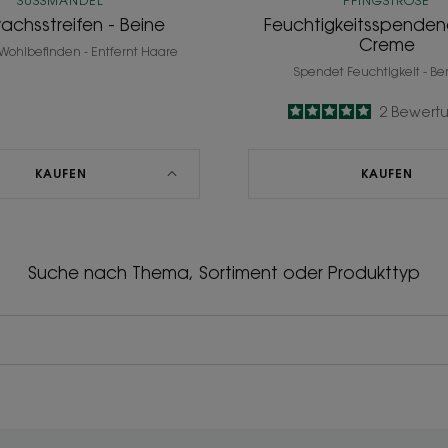
SÜSSMANDEL
PFINGSTROSE
achsstreifen - Beine
Feuchtigkeitsspenden
Creme
Wohlbefinden - Entfernt Haare
Spendet Feuchtigkeit - Be
5
/
5
2
Bewert
-
KAUFEN
KAUFEN
Suche nach Thema, Sortiment oder Produkttyp