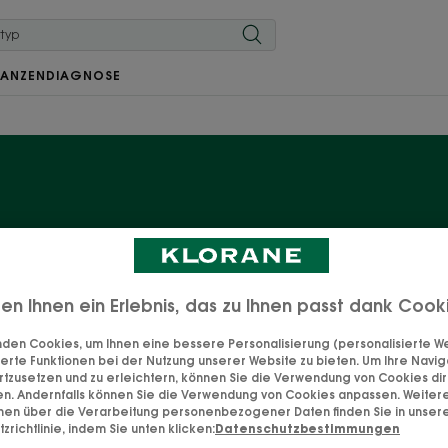
LANZEN
DIAGNOSE
Empfindliche Haut
Wohltat für empfindliche Haut, in einer Reihe von Körperp
ten Ihnen ein Erlebnis, das zu Ihnen passt dank Cook
ndlichsten und trockensten Hauttypen beruhigen und l
den Cookies, um Ihnen eine bessere Personalisierung (personalisierte Wer
Zartheit und Beruhigung für eine unterversorgte Haut.
erte Funktionen bei der Nutzung unserer Website zu bieten. Um Ihre Navig
rtzusetzen und zu erleichtern, können Sie die Verwendung von Cookies di
en. Andernfalls können Sie die Verwendung von Cookies anpassen. Weiter
onen über die Verarbeitung personenbezogener Daten finden Sie in unser
zrichtlinie, indem Sie unten klicken:
Datenschutzbestimmungen