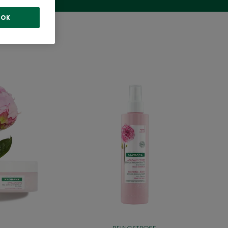
OK
igkeitsspendende
Feuchtigkeitsspray
mit
Pfingstrose