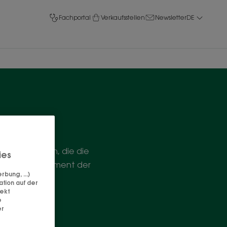
Fachportal
Verkaufsstellen
Newsletter
DE
flegeprodukten, die die
ies
indern. Ein Moment der
bung, ...)
ation auf der
rekt
e
er