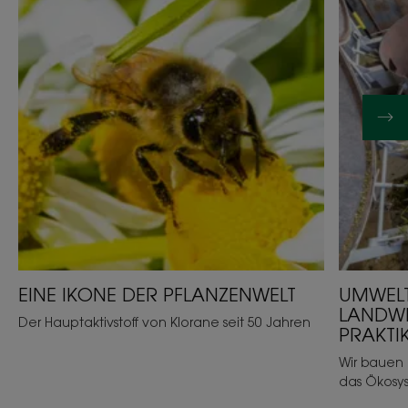
EINE IKONE DER PFLANZENWELT
UMWELT
LANDWI
Der Hauptaktivstoff von Klorane seit 50 Jahren
PRAKTI
Wir bauen 
das Ökosys