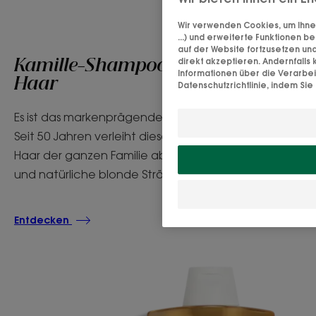
Wir verwenden Cookies, um Ihne
...) und erweiterte Funktionen b
auf der Website fortzusetzen un
direkt akzeptieren. Andernfall
Kamille-Shampoo für goldenes
Informationen über die Verarbe
Haar
Datenschutzrichtlinie, indem Sie 
Es ist das markenprägende Shampoo von Klorane.
Seit 50 Jahren verleiht dieses Kamille-Shampoo dem
Haar der ganzen Familie ab 3 Jahren sanften Glanz
und natürliche blonde Strähnen.
Entdecken