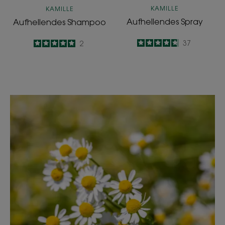
KAMILLE
KAMILLE
Aufhellendes Spray
Aufhellendes Shampoo
4.7
/
5
37
5
/
5
2
-
-