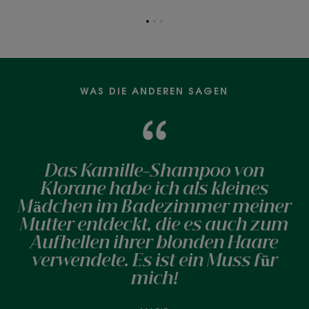
Zum
Zum
Zum
Element
Element
Element
1
2
3
WAS DIE ANDEREN SAGEN
Das Kamille-Shampoo von
Klorane habe ich als kleines
Mädchen im Badezimmer meiner
Mutter entdeckt, die es auch zum
Aufhellen ihrer blonden Haare
verwendete. Es ist ein Muss für
mich!