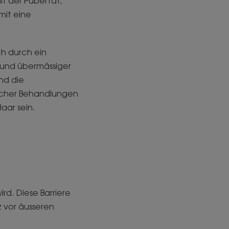
t der Pubertät,
mit eine
ch durch ein
 und übermässiger
nd die
scher Behandlungen
aar sein.
ird. Diese Barriere
z vor äusseren