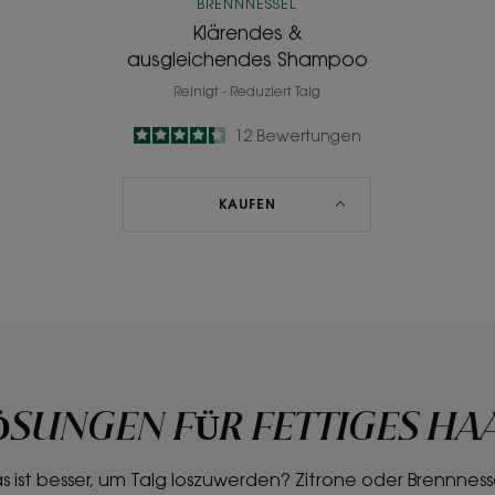
BRENNNESSEL
Klärendes &
ausgleichendes Shampoo
Reinigt - Reduziert Talg
4.3
/
5
12
Bewertungen
-
KAUFEN
ÖSUNGEN FÜR FETTIGES HA
s ist besser, um Talg loszuwerden? Zitrone oder Brennness