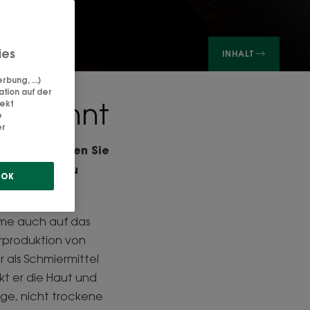
ies
INHALT
bung, ...)
ation auf der
 erkennt
rekt
e
er
egel und fahren Sie
r schwierig zu
OK
eme auch auf das
erproduktion von
r als Schmiermittel
kt er die Haut und
ige, nicht trockene