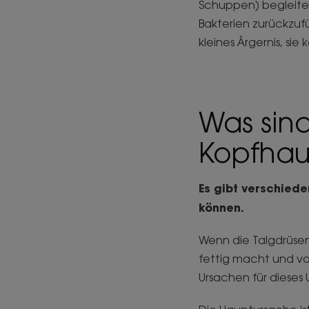
Schuppen) begleitet
Bakterien zurückzufü
kleines Ärgernis, si
Was sind
Kopfhau
Es gibt verschied
können.
Wenn die Talgdrüsen
fettig macht und vo
Ursachen für dieses