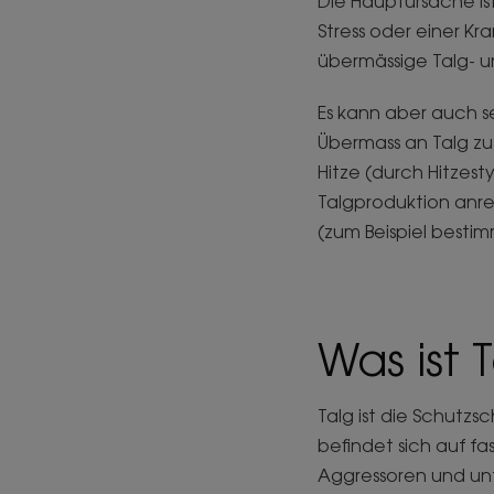
Die Hauptursache is
Stress oder einer Kr
übermässige Talg- u
Es kann aber auch s
Übermass an Talg zu
Hitze (durch Hitzest
Talgproduktion anr
(zum Beispiel bestim
Was ist 
Talg ist die Schutzsc
befindet sich auf fa
Aggressoren und un