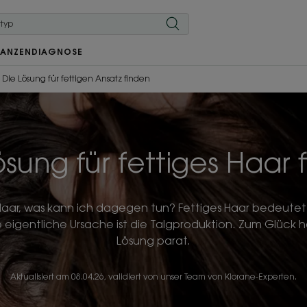
LANZEN
DIAGNOSE
Die Lösung für fettigen Ansatz finden
ösung für fettiges Haar 
Haar, was kann ich dagegen tun? Fettiges Haar bedeutet n
ie eigentliche Ursache ist die Talgproduktion. Zum Glück h
Lösung parat.
Aktualisiert am
08.04.26
, validiert von
unser Team von Klorane-Experten
.