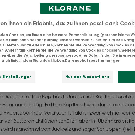
Pflege für die Kopfhaut
ten Ihnen ein Erlebnis, das zu Ihnen passt dank Cook
den Cookies, um Ihnen eine bessere Personalisierung (personalisierte Wer
erte Funktionen bei der Nutzung unserer Website zu bieten. Um Ihre Navig
 eine fettige Kopfhaut
rtzusetzen und zu erleichtern, können Sie die Verwendung von Cookies di
en. Andernfalls können Sie die Verwendung von Cookies anpassen. Weiter
onen über die Verarbeitung personenbezogener Daten finden Sie in unser
zrichtlinie, indem Sie unten klicken:
Datenschutzbestimmungen
pfhaut zu diagnostizieren, schauen Sie in einen Spi
 Ihr Haar. Ist Ihr Haar fettig, glänzend, schwer ode
 Einstellungen
Nur das Wesentliche
 Sie eine fettige Kopfhaut. Und da sich Kopfhautprobl
Ihr Haar auch fettig. Fettige Kopfhaut wird durch eine Üb
 Hyperseborrhoe, verursacht. Talg ist zwar wichtig, weil e
r vor äusseren Einflüssen schützt, aber im Übermass erstic
es wird manchmal von Juckreiz und sogar Schuppen (fett