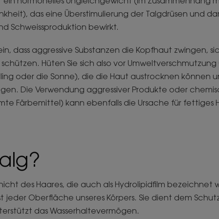
t ein hormonelles Ungleichgewicht (im Zusammenhang mi
ankheit), das eine Überstimulierung der Talgdrüsen und da
nd Schweissproduktion bewirkt.
ein, dass aggressive Substanzen die Kopfhaut zwingen, si
 schützen. Hüten Sie sich also vor Umweltverschmutzung
yling oder die Sonne), die die Haut austrocknen können u
egen. Die Verwendung aggressiver Produkte oder chemi
mte Färbemittel) kann ebenfalls die Ursache für fettiges H
Talg?
hicht des Haares, die auch als Hydrolipidfilm bezeichnet w
st jeder Oberfläche unseres Körpers. Sie dient dem Schut
terstützt das Wasserhaltevermögen.