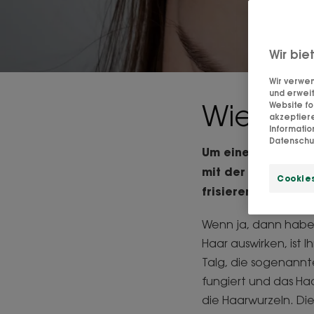
Wir bie
Wir verwen
und erweit
Wie man
Website fo
akzeptier
Informati
Datenschut
Um eine fettige Ko
mit der Hand durch
Cookies
frisieren?
Wenn ja, dann haben
Haar auswirken, ist 
Talg, die sogenannte
fungiert und das Haa
die Haarwurzeln. Di