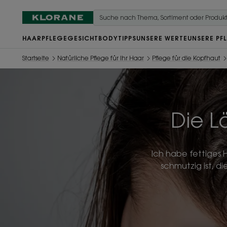
HAARPFLEGE
GESICHT
BODY
TIPPS
UNSERE WERTE
UNSERE PF
Startseite
Natürliche Pflege für Ihr Haar
Pflege für die Kopfhaut
Die L
Ich habe fettiges 
schmutzig ist, d