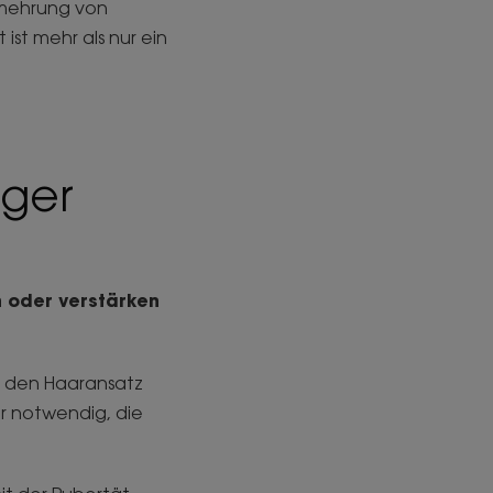
rmehrung von
ist mehr als nur ein
iger
 oder verstärken
r den Haaransatz
er notwendig, die