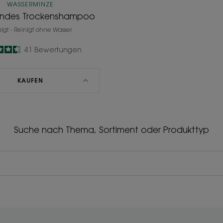
WASSERMINZE
hendes Trockenshampoo
nigt - Reinigt ohne Wasser
4.5
/
5
41
Bewertungen
-
KAUFEN
Suche nach Thema, Sortiment oder Produkttyp