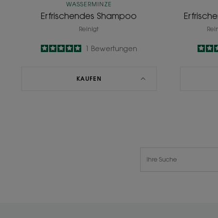
WASSERMINZE
Erfrischendes Shampoo
Erfrisc
Reinigt
Rei
5
/
5
1
Bewertungen
-
KAUFEN