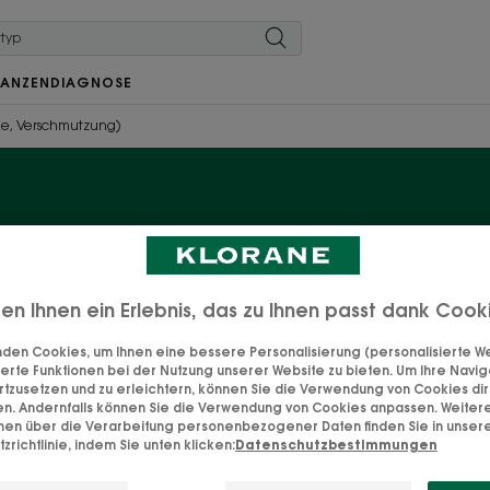
LANZEN
DIAGNOSE
ne, Verschmutzung)
tes Haar (Sonne, Versc
ten Ihnen ein Erlebnis, das zu Ihnen passt dank Cook
aut ist auch unser Haar empfindlich gegenüber Sonnenei
 Unsere Produkte mit Monoï und BIO-Tamanu schützen, 
den Cookies, um Ihnen eine bessere Personalisierung (personalisierte Wer
erte Funktionen bei der Nutzung unserer Website zu bieten. Um Ihre Navig
d nach der Sonneneinstrahlung. Damit Sie die Sonne in a
rtzusetzen und zu erleichtern, können Sie die Verwendung von Cookies di
können.
en. Andernfalls können Sie die Verwendung von Cookies anpassen. Weiter
onen über die Verarbeitung personenbezogener Daten finden Sie in unser
zrichtlinie, indem Sie unten klicken:
Datenschutzbestimmungen