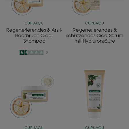
Hyaluronsäure
CUPUAÇU
CUPUAÇU
Regenerierendes & Anti-
Regenerierendes &
Haarbruch Cica-
schützendes Cica-Serum
Shampoo
mit Hyaluronsäure
1.5
/
5
2
-
Reparierende
Reparierender
3-
Pflegebalsam
in-
1-
Maske
CUPUAÇU
CUPUAÇU