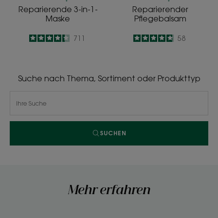
Reparierende 3-in-1-
Reparierender
Maske
Pflegebalsam
4.3
/
5
711
4.8
/
5
58
-
-
Suche nach Thema, Sortiment oder Produkttyp
SUCHEN
Mehr erfahren