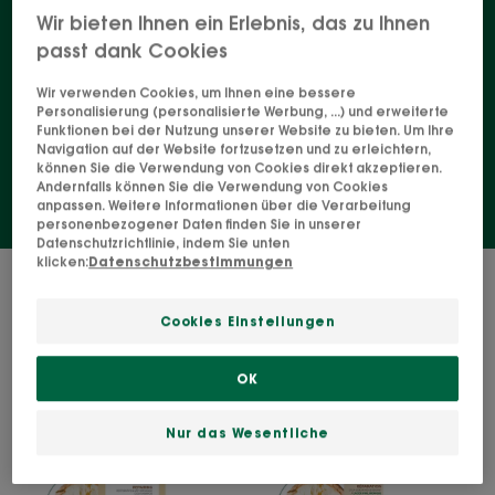
Nährstoffe und Komfort wiederherstellen, ohne Ihr
Wir bieten Ihnen ein Erlebnis, das zu Ihnen
Haar zu beschweren. Natürliche, vegane und ultra-
passt dank Cookies
sensorische Formulierungen: für eine schöne
Wir verwenden Cookies, um Ihnen eine bessere
Mähne, die Sie sich vielleicht schon immer
Personalisierung (personalisierte Werbung, ...) und erweiterte
gewünscht haben.
Funktionen bei der Nutzung unserer Website zu bieten. Um Ihre
Navigation auf der Website fortzusetzen und zu erleichtern,
können Sie die Verwendung von Cookies direkt akzeptieren.
Andernfalls können Sie die Verwendung von Cookies
anpassen. Weitere Informationen über die Verarbeitung
personenbezogener Daten finden Sie in unserer
Datenschutzrichtlinie, indem Sie unten
klicken:
Datenschutzbestimmungen
4 Ergebnisse "Sehr trockenes und
beschädigtes Haar"
Cookies Einstellungen
Regenerierendes
Regenerierend
OK
&
&
Anti-
schützendes
Nur das Wesentliche
Haarbruch
Cica-
Cica-
Serum
Shampoo
mit