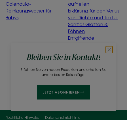
Calendula-
aufhellen
Reinigungswasser für
Erklärung für den Verlust
Babys
von Dichte und Textur
Sanftes Glätten &
Föhnen
Entgiftende
Wasserminze
Was bedeutet
Bleiben Sie in Kontakt!
„ökologisch“?
Erfahren Sie von neuen Produkten und erhalten Sie
Über uns
unsere besten Ratschläge.
Häufig gestellte Fragen
Kontakt
JETZT ABONNIEREN
Rechtliche Hinweise
Datenschutzrichtlinie
Cookies Einstellungen