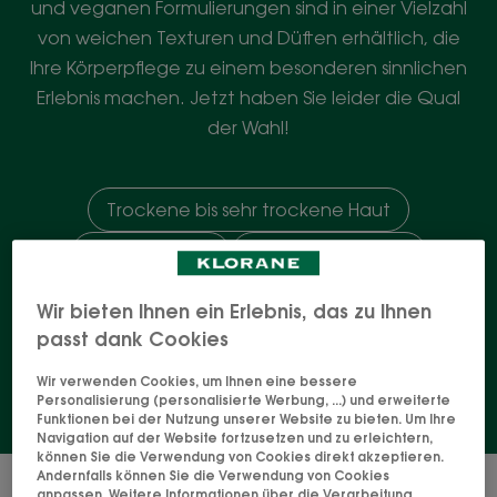
und veganen Formulierungen sind in einer Vielzahl
von weichen Texturen und Düften erhältlich, die
Ihre Körperpflege zu einem besonderen sinnlichen
Erlebnis machen. Jetzt haben Sie leider die Qual
der Wahl!
Trockene bis sehr trockene Haut
Bad & Dusche
Empfindliche Haut
Feuchtigkeitsspendend & pflegend
Wir bieten Ihnen ein Erlebnis, das zu Ihnen
passt dank Cookies
Normale Haut
Wir verwenden Cookies, um Ihnen eine bessere
Personalisierung (personalisierte Werbung, ...) und erweiterte
Funktionen bei der Nutzung unserer Website zu bieten. Um Ihre
Navigation auf der Website fortzusetzen und zu erleichtern,
können Sie die Verwendung von Cookies direkt akzeptieren.
Andernfalls können Sie die Verwendung von Cookies
13 Ergebnisse "Natürliche Körper- und
anpassen. Weitere Informationen über die Verarbeitung