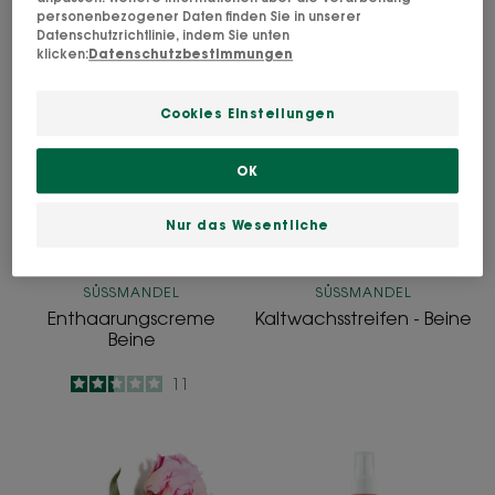
Hautpflege"
personenbezogener Daten finden Sie in unserer
Datenschutzrichtlinie, indem Sie unten
klicken:
Datenschutzbestimmungen
Enthaarungscreme
Kaltwachsstrei
Beine
-
Cookies Einstellungen
Beine
OK
Nur das Wesentliche
SÜSSMANDEL
SÜSSMANDEL
Enthaarungscreme
Kaltwachsstreifen - Beine
Beine
2.4
/
5
11
-
Feuchtigkeitsspendende
Feuchtigkeitss
Gel-
mit