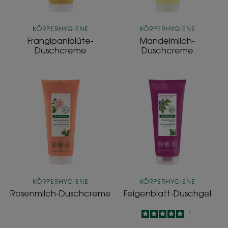
KÖRPERHYGIENE
KÖRPERHYGIENE
Frangipaniblüte-
Mandelmilch-
Duschcreme
Duschcreme
Rosenmilch-
Feigenblatt-
Duschcreme
Duschgel
KÖRPERHYGIENE
KÖRPERHYGIENE
Rosenmilch-Duschcreme
Feigenblatt-Duschgel
5
/
5
1
-