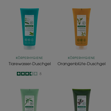
Tiarewasser-
Orangenblüte
Duschgel
Duschgel
KÖRPERHYGIENE
KÖRPERHYGIENE
Tiarewasser-Duschgel
Orangenblüte-Duschgel
3.5
/
5
8
-
Bambussaft-
Zedernrinde-
Duschgel
Duschgel