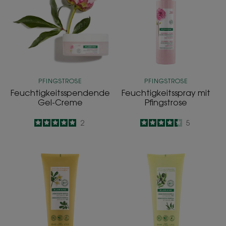
Creme
Pfingstrose
PFINGSTROSE
PFINGSTROSE
Feuchtigkeitsspendende
Feuchtigkeitsspray mit
Gel-Creme
Pfingstrose
5
/
5
2
4.4
/
5
5
-
-
Frangipaniblüte-
Mandelmilch-
Duschcreme
Duschcreme