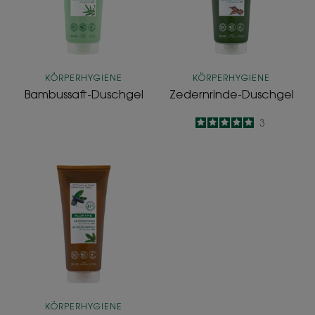
KÖRPERHYGIENE
KÖRPERHYGIENE
Bambussaft-Duschgel
Zedernrinde-Duschgel
5
/
5
3
-
Tonkabohnen-
Duschgel
KÖRPERHYGIENE