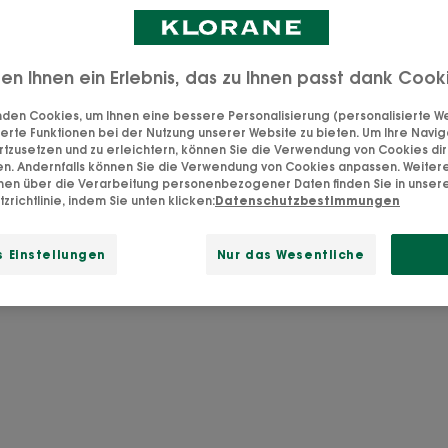
ten Ihnen ein Erlebnis, das zu Ihnen passt dank Cook
über unsere Kornblume wisse
den Cookies, um Ihnen eine bessere Personalisierung (personalisierte Wer
erte Funktionen bei der Nutzung unserer Website zu bieten. Um Ihre Navig
rtzusetzen und zu erleichtern, können Sie die Verwendung von Cookies di
cyanus, auch bekannt als Kornblume, ist wegen ihrer b
en. Andernfalls können Sie die Verwendung von Cookies anpassen. Weiter
onen über die Verarbeitung personenbezogener Daten finden Sie in unser
igenschaften in das europäische Arzneibuch aufgenom
zrichtlinie, indem Sie unten klicken:
Datenschutzbestimmungen
eiten die beliebte blaue Blume in einer kurzen Produkti
usagen „vom Feld auf die Haut“. Was sind die Vorteile di
 Einstellungen
Nur das Wesentliche
ischer Fussabdruck, optimale Rückverfolgbarkeit und per
Produktqualität!