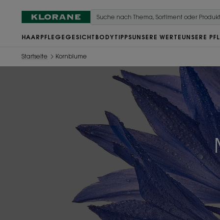
HAARPFLEGE
GESICHT
BODY
TIPPS
UNSERE WERTE
UNSERE PF
Startseite
Kornblume