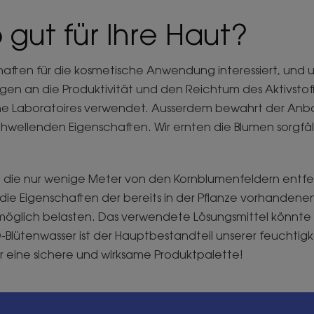
 gut für Ihre Haut?
haften für die kosmetische Anwendung interessiert, und 
ngen an die Produktivität und den Reichtum des Aktivstoff
rane Laboratoires verwendet. Ausserdem bewahrt der An
ellenden Eigenschaften. Wir ernten die Blumen sorgfältig
ac, die nur wenige Meter von den Kornblumenfeldern entfe
e die Eigenschaften der bereits in der Pflanze vorhande
möglich belasten. Das verwendete Lösungsmittel könnte ni
O-Blütenwasser ist der Hauptbestandteil unserer feuch
r eine sichere und wirksame Produktpalette!