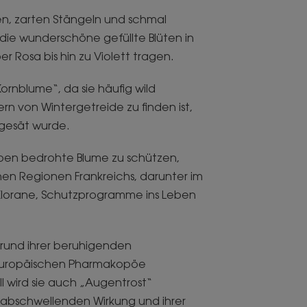
gen, zarten Stängeln und schmal
 die wunderschöne gefüllte Blüten in
r Rosa bis hin zu Violett tragen.
ornblume“, da sie häufig wild
rn von Wintergetreide zu finden ist,
sgesät wurde.
ben bedrohte Blume zu schützen,
en Regionen Frankreichs, darunter im
 Klorane, Schutzprogramme ins Leben
grund ihrer beruhigenden
 Europäischen Pharmakopöe
ll wird sie auch „Augentrost“
 abschwellenden Wirkung und ihrer