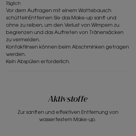
Täglich
• Entfernt Make-up: entfernt sofort und sanft
Vor dem Auftragen mit einem Wattebausch
langanhaltendes und wasserfestes Make-up*.
schüttelnEntfernen Sie das Make-up sanft und
• Stärkt: stärkt die Wimpern, ohne einen fettigen
ohne zu reiben, um den Verlust von Wimpern zu
Film zu hinterlassen.
begrenzen und das Auftreten von Tränensäcken
• Verträglichkeit getestet: dermatologisch und
zu vermeiden.
ophthalmologisch getestet. Entwickelt, um das
Kontaktlinsen können beim Abschminken getragen
Risiko von allergischen Reaktionen und Reizungen
werden.
zu minimieren.
Kein Abspülen erforderlich.
TEXTUR
RECYCLING
Aktivstoffe
Zur sanften und effektiven Entfernung von
Textur
wasserfestem Make-up.
Zweiphasig