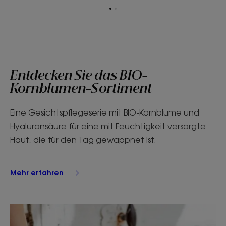
Zum
Zum
Element
Element
1
2
Entdecken Sie das BIO-
Kornblumen-Sortiment
Eine Gesichtspflegeserie mit BIO-Kornblume und
Hyaluronsäure für eine mit Feuchtigkeit versorgte
Haut, die für den Tag gewappnet ist.
Mehr erfahren