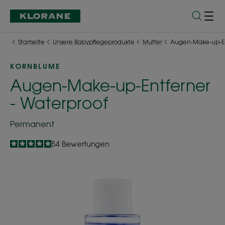
Startseite
Unsere Babypflegeprodukte
Mutter
Augen-Make-up-En
KORNBLUME
Augen-Make-up-Entferner
- Waterproof
Permanent
4.9
/
5
54
Bewertungen
-