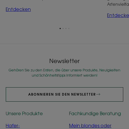
Artenvielfal
Entdecken
Entdeck
Zum
Zum
Zum
Zum
Element
Element
Element
Element
1
2
3
4
Newsletter
Gehören Sie zu den Ersten, die über unsere Produkte, Neuigkeiten
und Schönheitstipps informiert werden!
ABONNIEREN SIE DEN NEWSLETTER
Unsere Produkte
Fachkundige Beratung
Hafer-
Mein blondes oder