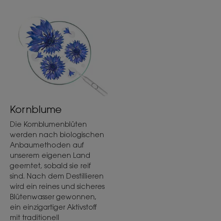
Vorteile der Textur
Eine Zweiphasen-Textur (Wasser und Öl) für eine effektive
und sanfte Make-up-Entfernung.
Geruch des Inhalts
Kornblumenduft
*Make-up-Entfernung bei wasserfester Wimperntusche: 93 % –
Klinische Wirksamkeitsstudie an 12 Frauen mit empfindlichen Augen
und/oder Kontaktlinsenträgerinnen.
Kornblume
Die Kornblumenblüten
werden nach biologischen
Anbaumethoden auf
unserem eigenen Land
geerntet, sobald sie reif
sind. Nach dem Destillieren
wird ein reines und sicheres
Blütenwasser gewonnen,
ein einzigartiger Aktivstoff
mit traditionell