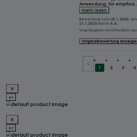
Anwendung, für empfind
..
mehr lesen
Bewertung vom
23.1.2024
, in
21.1.2024
durch
A.A.
Ursprünglich veröffentlicht a
Originalbewertung anzeige
1
2
3
4