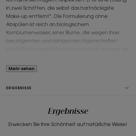
in zwei Schritten, die selbst das hartnäckigste
Make-up entfernt*. Die Formulierung ohne
Abspülen ist reich an biologischem
Kornblumenwasser, einer Blume, die wegen ihrer
beruhigenden und reinigenden Eigenschaften
sorgfältig ausgewählt wurde und das in weniger als
50 km von unserem Produktionsstandort entfernt. Er
entfernt sanft das Make-up mit einem Wisch und
Mehr sehen
stärkt die Wimpern, ohne einen fettigen Film zu
hinterlassen.
ERGEBNISSE
Ergebnisse
EIN PAAR WORTE VON UNSEREM EXPERTEN
Erwecken Sie Ihre Schönheit auf natürliche Weise!