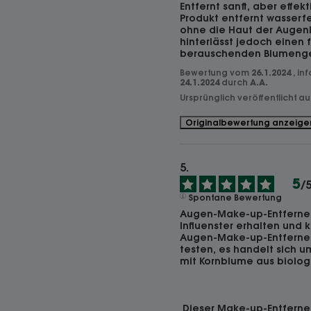
Entfernt sanft, aber effek
Produkt entfernt wasserfe
ohne die Haut der Augenlid
hinterlässt jedoch einen f
berauschenden Blumenge
Bewertung vom
26.1.2024
, in
24.1.2024
durch
A.A.
Ursprünglich veröffentlicht a
Originalbewertung anzeige
5
/
Spontane Bewertung
Augen-Make-up-Entferner
Influenster erhalten und 
Augen-Make-up-Entferner 
testen, es handelt sich u
mit Kornblume aus biolog
 Dieser Make-up-Entferner ist angenehm in der 