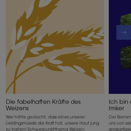
des
sozial
Weizens
engagier
Imker
Die fabelhaften Kräfte des
Ich bin 
Weizens
Imker
Wer hätte gedacht, dass eines unserer
Der Biene
Lieblingsmüeslis die Kraft hat, unsere Haut jung
uns von se
zu halten! Schwerpunktthema Weizen.
grossartige