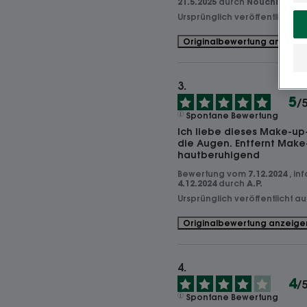
21.5.2025
durch
Nouchinek_27
Ursprünglich veröffentlicht a
Originalbewertung anzeige
5
/
Spontane Bewertung
Ich liebe dieses Make-up-
die Augen. Entfernt Make-
hautberuhigend
Bewertung vom
7.12.2024
, in
4.12.2024
durch
A.P.
Ursprünglich veröffentlicht a
Originalbewertung anzeige
4
/
Spontane Bewertung