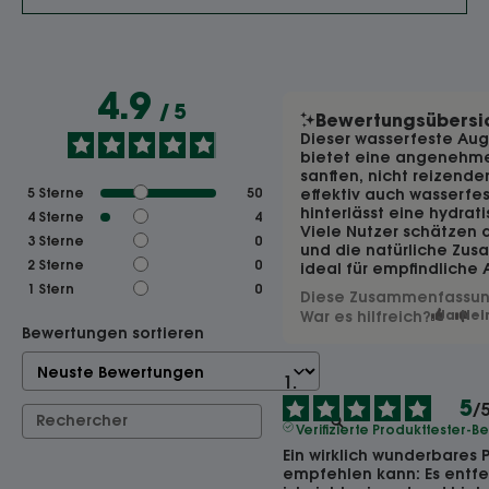
4.9
/
5
Bewertungsübersi
Dieser wasserfeste Au
bietet eine angenehm
sanften, nicht reizenden
5
Sterne
50
effektiv auch wasserfe
hinterlässt eine hydrati
4
Sterne
4
Viele Nutzer schätzen
3
Sterne
0
und die natürliche Zu
2
Sterne
0
ideal für empfindliche
1
Stern
0
Diese Zusammenfassung 
War es hilfreich?
Ja
Nei
Bewertungen sortieren
5
/
Verifizierte Produkttester-
Ein wirklich wunderbares 
empfehlen kann: Es entf