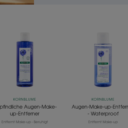
Empfindliche
Augen-
Augen-
Make-
Make-
up-
up-
Entferner
Entferner
-
Waterproo
KORNBLUME
KORNBLUME
pfindliche Augen-Make-
Augen-Make-up-Entfer
up-Entferner
- Waterproof
Entfernt Make-up - Beruhigt
Entfernt Make-up