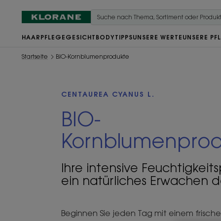
HAARPFLEGE
GESICHT
BODY
TIPPS
UNSERE WERTE
UNSERE PF
Startseite
BIO-Kornblumenprodukte
CENTAUREA CYANUS L.
BIO-
Kornblumenprod
Ihre intensive Feuchtigkeits
ein natürliches Erwachen d
Beginnen Sie jeden Tag mit einem frisch