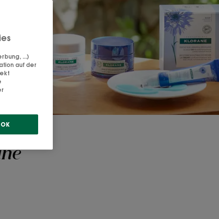
ies
bung, ...)
ation auf der
rekt
e
er
OK
ane