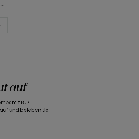
en
ut auf
emes mit BIO-
 auf und beleben sie