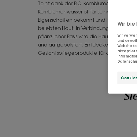
Teint dank der BIO-Kornblumenprodukte 
Kornblumenwasser ist für seine beruhige
Eigenschaften bekannt und ist der Schlüss
Wir bie
belebten Haut. In Verbindung mit Hyalur
Wir verwen
pflanzlicher Basis wird die Haut mit Feucht
und erweit
und aufgepolstert. Entdecken Sie unser
Website fo
akzeptier
Gesichtspflegeprodukte für alle Hauttyp
Informati
Datenschut
Cookies
Si