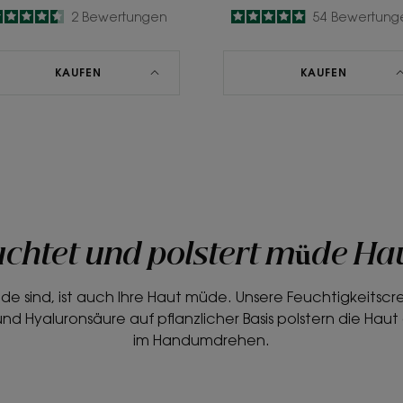
4.5
/
5
2
Bewertungen
4.9
/
5
54
Bewertung
-
-
KAUFEN
KAUFEN
chtet und polstert müde Ha
e sind, ist auch Ihre Haut müde. Unsere Feuchtigkeitscr
d Hyaluronsäure auf pflanzlicher Basis polstern die Haut
im Handumdrehen.