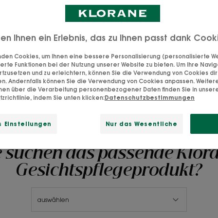
von Klorane.
nden
el zu einer
ten Ihnen ein Erlebnis, das zu Ihnen passt dank Cook
onsäure auf
den Cookies, um Ihnen eine bessere Personalisierung (personalisierte Wer
igkeit versorgt
erte Funktionen bei der Nutzung unserer Website zu bieten. Um Ihre Navig
e BIO-Kornblumen-
rtzusetzen und zu erleichtern, können Sie die Verwendung von Cookies di
en. Andernfalls können Sie die Verwendung von Cookies anpassen. Weiter
en.
onen über die Verarbeitung personenbezogener Daten finden Sie in unser
zrichtlinie, indem Sie unten klicken:
Datenschutzbestimmungen
 Einstellungen
Nur das Wesentliche
e suchen das passende Klor
Gesichtspflegeprodukt?
auswählen