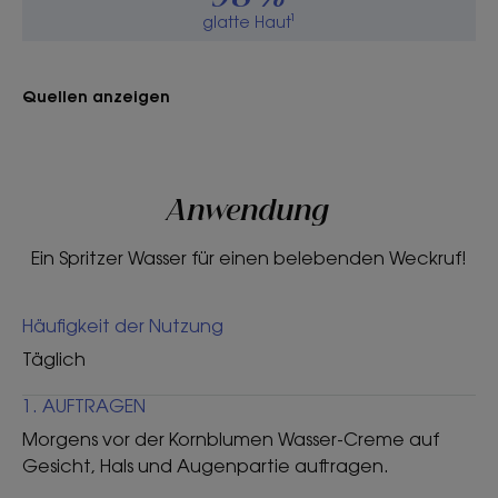
Nutzen
glatte Haut¹
• Stärkend: ein echter Frischekick, der die Haut
unmittelbar aufweckt und strafft**.
Quellen anzeigen
• Spendet Feuchtigkeit: natürliche Hyaluronsäure
spendet der Haut intensiv Feuchtigkeit und schützt
sie vor dem Austrocknen.
• Glättet: Die Haut wird perfekt mit Feuchtigkeit
Anwendung
versorgt*** und dadurch geglättet und
aufgepolstert.
Ein Spritzer Wasser für einen belebenden Weckruf!
Häufigkeit der Nutzung
TEXTUR
RECYCLING
Täglich
1. AUFTRAGEN
Morgens vor der Kornblumen Wasser-Creme auf
Textur
Gesicht, Hals und Augenpartie auftragen.
Serum