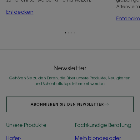
Artenvielfal
Entdecken
Entdeck
Zum
Zum
Zum
Zum
Element
Element
Element
Element
1
2
3
4
Newsletter
Gehören Sie zu den Ersten, die über unsere Produkte, Neuigkeiten
und Schönheitstipps informiert werden!
ABONNIEREN SIE DEN NEWSLETTER
Unsere Produkte
Fachkundige Beratung
Hafer-
Mein blondes oder