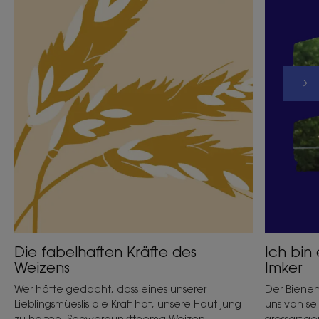
des
sozial
Weizens
engagier
Imker
Die fabelhaften Kräfte des
Ich bin 
Weizens
Imker
Wer hätte gedacht, dass eines unserer
Der Biene
Lieblingsmüeslis die Kraft hat, unsere Haut jung
uns von se
zu halten! Schwerpunktthema Weizen.
grossartige