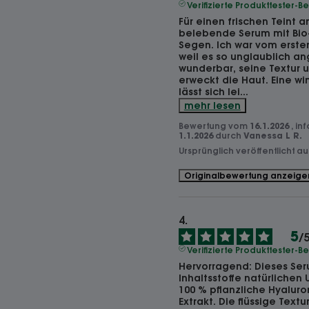
Verifizierte Produkttester-
Für einen frischen Teint 
belebende Serum mit Bio-
Segen. Ich war vom erste
weil es so unglaublich ang
wunderbar, seine Textur u
erweckt die Haut. Eine wi
lässt sich lei
...
mehr lesen
Bewertung vom
16.1.2026
, in
1.1.2026
durch
Vanessa L R.
Ursprünglich veröffentlicht a
Originalbewertung anzeige
5
/
Verifizierte Produkttester-
Hervorragend: Dieses Seru
Inhaltsstoffe natürlichen 
100 % pflanzliche Hyalur
Extrakt. Die flüssige Textur