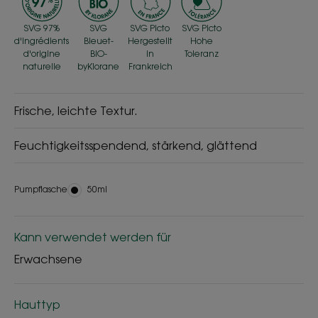
SVG 97%
SVG
SVG Picto
SVG Picto
d'ingrédients
Bleuet-
Hergestellt
Hohe
d'origine
BIO-
in
Toleranz
naturelle
byKlorane
Frankreich
Frische, leichte Textur.
Feuchtigkeitsspendend, stärkend, glättend
Pumpflasche
Pumpflasche
50ml
Kann verwendet werden für
Erwachsene
Hauttyp