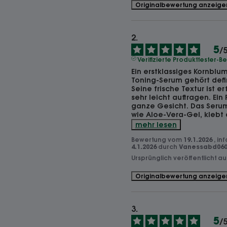
Originalbewertung anzeige
5
/
Verifizierte Produkttester-
Ein erstklassiges Kornbl
Toning-Serum gehört defin
Seine frische Textur ist er
sehr leicht auftragen. Ein
ganze Gesicht. Das Serum 
wie Aloe-Vera-Gel, klebt a
mehr lesen
Bewertung vom
19.1.2026
, in
4.1.2026
durch
Vanessabd060f
Ursprünglich veröffentlicht a
Originalbewertung anzeige
5
/