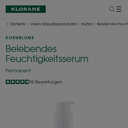
Startseite
Unsere Babypflegeprodukte
Mutter
Belebendes Feucht
KORNBLUME
Belebendes
Feuchtigkeitsserum
Permanent
4.8
/
5
96
Bewertungen
-