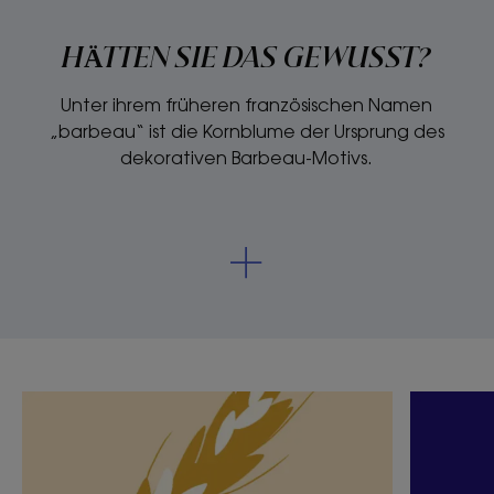
HÄTTEN SIE DAS GEWUSST?
Unter ihrem früheren französischen Namen
„barbeau“ ist die Kornblume der Ursprung des
dekorativen Barbeau-Motivs.
Entdecken
Entdeck
Die
Ich
fabelhaften
bin
Kräfte
ein