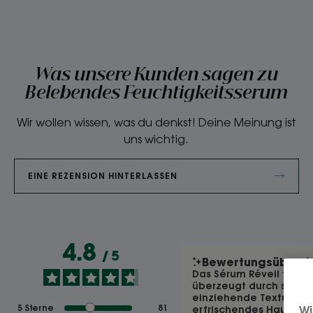
Was unsere Kunden sagen zu
Belebendes Feuchtigkeitsserum
Wir wollen wissen, was du denkst! Deine Meinung ist
uns wichtig.
EINE REZENSION HINTERLASSEN
4.8
/
5
Bewertungsübersi
Das Sérum Réveil toniq
überzeugt durch seine l
einziehende Textur und 
5
Sterne
81
erfrischendes Hautgefü
Wi