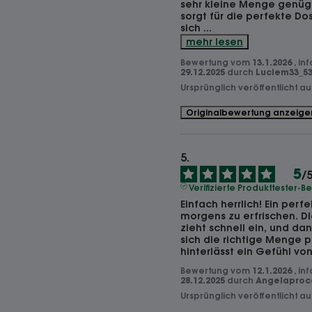
sehr kleine Menge genüg
sorgt für die perfekte Dos
sich 
...
mehr lesen
Bewertung vom
13.1.2026
, in
29.12.2025
durch
Luciem33_53
Ursprünglich veröffentlicht a
Originalbewertung anzeige
5
/
Verifizierte Produkttester-
Einfach herrlich! Ein perf
morgens zu erfrischen. Die
zieht schnell ein, und da
sich die richtige Menge pr
hinterlässt ein Gefühl vo
Bewertung vom
12.1.2026
, in
28.12.2025
durch
Angelaproco
Ursprünglich veröffentlicht a