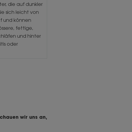
ter, die auf dunkler
e sich leicht von
pf und können
ssere, fettige,
chläfen und hinter
tis oder
schauen wir uns an,