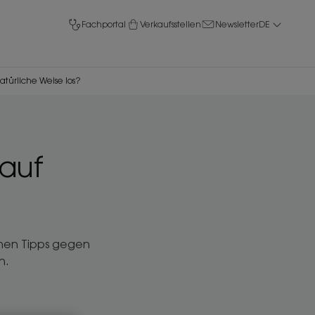
Fachportal
Verkaufsstellen
Newsletter
DE
türliche Weise los?
auf
chen Tipps gegen
n.