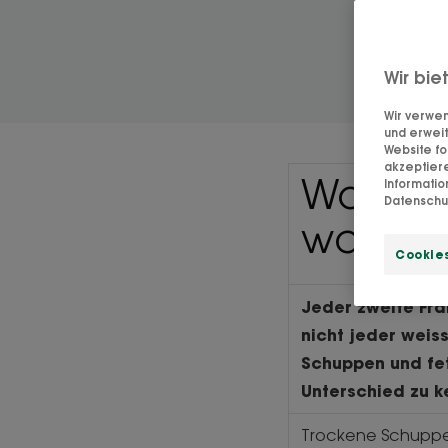
Wir bie
Wir verwen
und erweit
Website fo
akzeptier
Woran 
Informati
Datenschut
was ma
Cookies
Jeder zweite Fra
nicht jeder weis
Schuppen und fet
Unterschied zu k
Trockene Schuppen