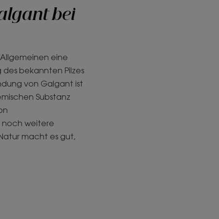
algant bei
Allgemeinen eine
 des bekannten Pilzes
dung von Galgant ist
hemischen Substanz
von
 noch weitere
Natur macht es gut,