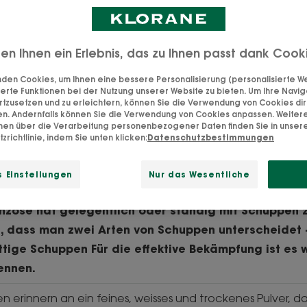
Wie man eine gereizte Kopfhaut beruhigt
ten Ihnen ein Erlebnis, das zu Ihnen passt dank Cook
den Cookies, um Ihnen eine bessere Personalisierung (personalisierte Wer
erte Funktionen bei der Nutzung unserer Website zu bieten. Um Ihre Navig
rtzusetzen und zu erleichtern, können Sie die Verwendung von Cookies di
en. Andernfalls können Sie die Verwendung von Cookies anpassen. Weiter
man Schuppen erkenn
onen über die Verarbeitung personenbezogener Daten finden Sie in unser
zrichtlinie, indem Sie unten klicken:
Datenschutzbestimmungen
n dagegen tun kann.
 Einstellungen
Nur das Wesentliche
nzose hat gelegentlich oder ständig mit Schuppen 
s, dass man zwei Arten von Schuppen unterscheidet 
tige Schuppen Für die effektive Bekämpfung ist es w
ennen.
 erinnern an ein feines, weisses und trockenes Pulver, 