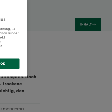
ies
INHALT
bung, ...)
ation auf der
rekt
e
t und
er
OK
zu kämpfen. Doch
– trockene
ichtig, den
das manchmal