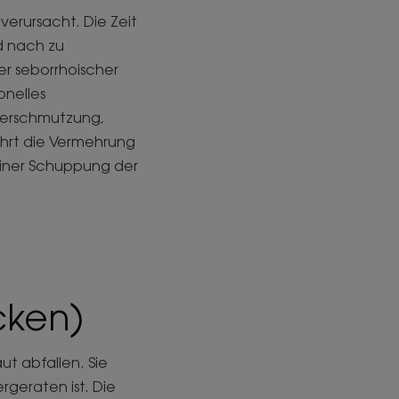
erursacht. Die Zeit
d nach zu
r seborrhoischer
onelles
verschmutzung,
führt die Vermehrung
einer Schuppung der
cken)
t abfallen. Sie
geraten ist. Die