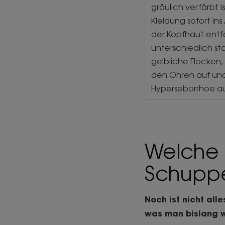
gräulich verfärbt i
Kleidung sofort in
der Kopfhaut entf
unterschiedlich st
gelbliche Flocken,
den Ohren auf und
Hyperseborrhoe au
Welche 
Schupp
Noch ist nicht all
was man bislang w