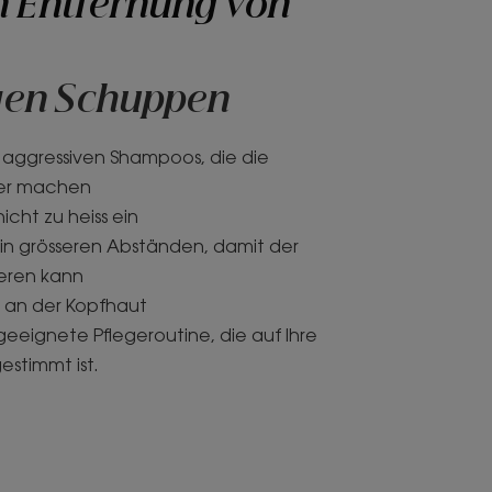
n Entfernung von
gen Schuppen
 aggressiven Shampoos, die die
her machen
nicht zu heiss ein
 in grösseren Abständen, damit der
ieren kann
ht an der Kopfhaut
geeignete Pflegeroutine, die auf Ihre
stimmt ist.