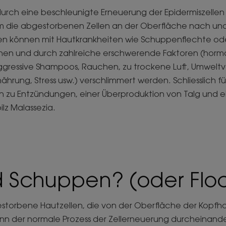
ch eine beschleunigte Erneuerung der Epidermiszellen v
um die abgestorbenen Zellen an der Oberfläche nach un
en können mit Hautkrankheiten wie Schuppenflechte ode
ehen und durch zahlreiche erschwerende Faktoren (horm
ggressive Shampoos, Rauchen, zu trockene Luft, Umwelt
ährung, Stress usw.) verschlimmert werden. Schliesslich 
en zu Entzündungen, einer Überproduktion von Talg und 
lz Malassezia.
d Schuppen? (oder Flo
torbene Hautzellen, die von der Oberfläche der Kopfhau
nn der normale Prozess der Zellerneuerung durcheinander