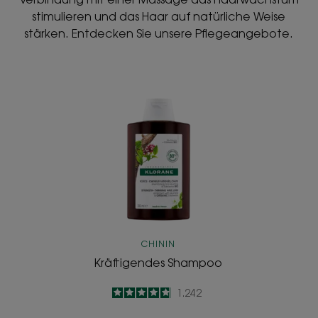
stimulieren und das Haar auf natürliche Weise
stärken. Entdecken Sie unsere Pflegeangebote.
Kräftigendes
Shampoo
CHININ
Kräftigendes Shampoo
4.8
/
5
1.242
-