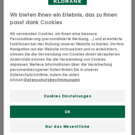
der Kapillarmasse in Höhe der Schläfen oder der
Schädeldecke und der Tonsur bei Männern und
Wir bieten Ihnen ein Erlebnis, das zu Ihnen
hauptsächlich entlang der Mittelachse des
passt dank Cookies
Schädels bei Frauen gekennzeichnet. Er ist nicht
reversibel und kann bei Männern zu Kahlheit führen,
Wir verwenden Cookies, um Ihnen eine bessere
Personalisierung (personalisierte Werbung, ...) und erweiterte
also zum vollständigen oder teilweisen Fehlen der
Funktionen bei der Nutzung unserer Website zu bieten. Um Ihre
Navigation auf der Website fortzusetzen und zu erleichtern,
Haare.
können Sie die Verwendung von Cookies direkt akzeptieren.
Andernfalls können Sie die Verwendung von Cookies
anpassen. Weitere Informationen über die Verarbeitung
personenbezogener Daten finden Sie in unserer
Datenschutzrichtlinie, indem Sie unten
klicken:
Datenschutzbestimmungen
Kräftigendes
Shampoo
Cookies Einstellungen
OK
Nur das Wesentliche