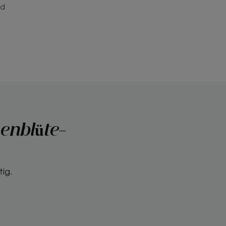
nd
enblüte-
tig.