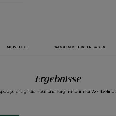
Nutzen
• Reinigt: Die sanfte Reinigungsbasis b
die Haut schonend.
• Respektiert: Sie reinigt die Haut, ohn
dabei das Gleichgewicht aller Hauttyp
• Entspannt: Der Orangenblütenduft 
AKTIVSTOFFE
WAS UNSERE KUNDEN SAGEN
Orange, Nachtjasmin und Neroli für ei
TEXTUR
Ergebnisse
Textur
puaçu pflegt die Haut und sorgt rundum für Wohlbefind
Gel
Vorteile der Textur
Ultra-frische Gel-Textur, die reinigt und die H