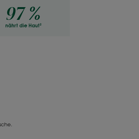
97 %
nährt die Haut²
ge,
sche.