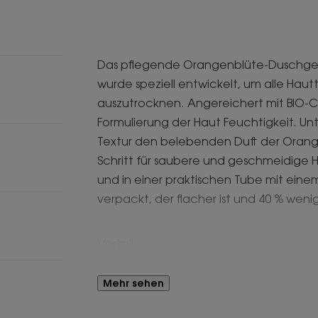
Das pflegende Orangenblüte-Duschgel ist
wurde speziell entwickelt, um alle Haut
auszutrocknen. Angereichert mit BIO-
Formulierung der Haut Feuchtigkeit. Un
Textur den belebenden Duft der Orange
Schritt für saubere und geschmeidige 
und in einer praktischen Tube mit eine
verpackt, der flacher ist und 40 % wenig
Vorteil
Das Orangenblüten-Honig-Duschgel mit
Mehr sehen
Fettsäuren ist, hinterlässt einen leicht
langanhaltende Feuchtigkeit.