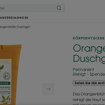
LANZEN
DIAGNOSE
angenblüte-Duschgel
KÖRPERHYGIENE
Orange
Duschg
Permanent
Reinigt - Spende
Seien Sie die ers
Das Orangenblüt
reinigt die Haut 