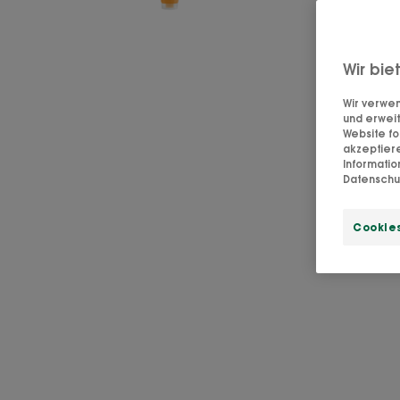
Wir bie
Wir verwen
und erweit
Website fo
akzeptier
Informati
Datenschut
Cookies