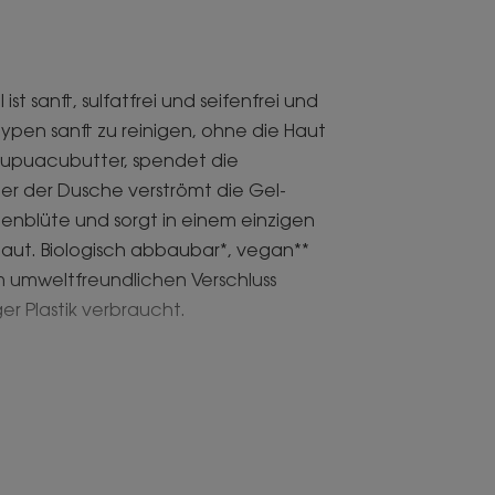
 sanft, sulfatfrei und seifenfrei und
typen sanft zu reinigen, ohne die Haut
Cupuacubutter, spendet die
ter der Dusche verströmt die Gel-
nblüte und sorgt in einem einzigen
Haut. Biologisch abbaubar*, vegan**
m umweltfreundlichen Verschluss
er Plastik verbraucht.
 Bio-Cupuacubutter, die reich an
en Schutzfilm auf der Haut und spendet