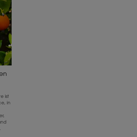
hen
e ist
ce, in
r,
und
.