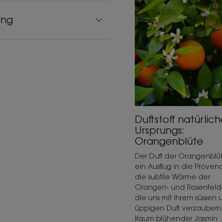
ung
Duftstoff natürlic
Ursprungs:
Orangenblüte
Der Duft der Orangenblüt
ein Ausflug in die Proven
die subtile Wärme der
Orangen- und Rosenfelde
die uns mit ihrem süssen 
üppigen Duft verzaubern
Kaum blühender Jasmin