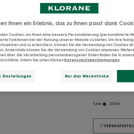
mit einem angen
ten Ihnen ein Erlebnis, das zu Ihnen passt dank Cook
den Cookies, um Ihnen eine bessere Personalisierung (personalisierte Wer
SVG 87%
Cupua
erte Funktionen bei der Nutzung unserer Website zu bieten. Um Ihre Navig
d'ingrédients
bio
rtzusetzen und zu erleichtern, können Sie die Verwendung von Cookies di
d'origine
en. Andernfalls können Sie die Verwendung von Cookies anpassen. Weiter
naturelle
onen über die Verarbeitung personenbezogener Daten finden Sie in unser
zrichtlinie, indem Sie unten klicken:
Datenschutzbestimmungen
Reinigt sanft und
 Einstellungen
Nur das Wesentliche
Reinigend, feuc
Tube
Tube
200ml
VERKAUFSSTEL