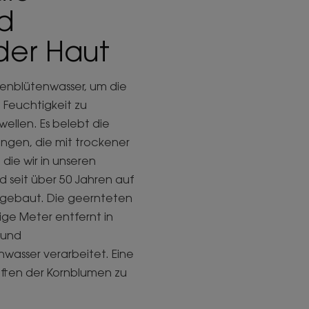
d
der Haut
umenblütenwasser, um die
 Feuchtigkeit zu
ellen. Es belebt die
ungen, die mit trockener
die wir in unseren
 seit über 50 Jahren auf
angebaut. Die geernteten
ige Meter entfernt in
 und
nwasser verarbeitet. Eine
ften der Kornblumen zu