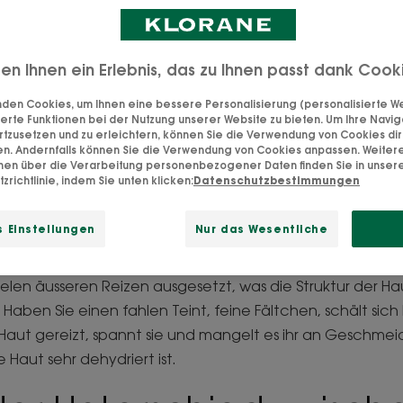
Natürliche Hautpflege
ten Ihnen ein Erlebnis, das zu Ihnen passt dank Cook
den Cookies, um Ihnen eine bessere Personalisierung (personalisierte Wer
erte Funktionen bei der Nutzung unserer Website zu bieten. Um Ihre Navig
rtzusetzen und zu erleichtern, können Sie die Verwendung von Cookies di
en. Andernfalls können Sie die Verwendung von Cookies anpassen. Weiter
onen über die Verarbeitung personenbezogener Daten finden Sie in unser
zrichtlinie, indem Sie unten klicken:
Datenschutzbestimmungen
rkenne ich dehydriert
 Einstellungen
Nur das Wesentliche
vielen äusseren Reizen ausgesetzt, was die Struktur der H
 Haben Sie einen fahlen Teint, feine Fältchen, schält sich
e Haut gereizt, spannt sie und mangelt es ihr an Geschmei
e Haut sehr dehydriert ist.