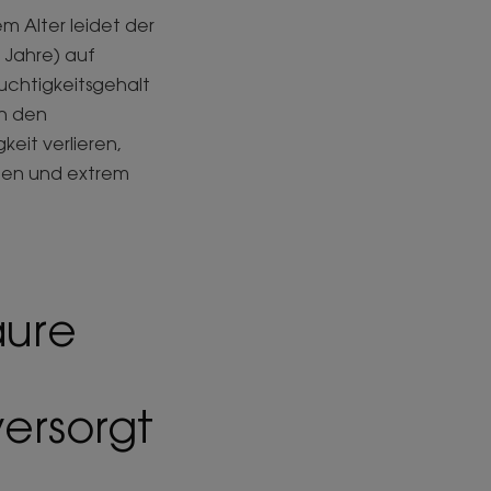
 Alter leidet der
r Jahre) auf
uchtigkeitsgehalt
n den
keit verlieren,
nden und extrem
äure
versorgt