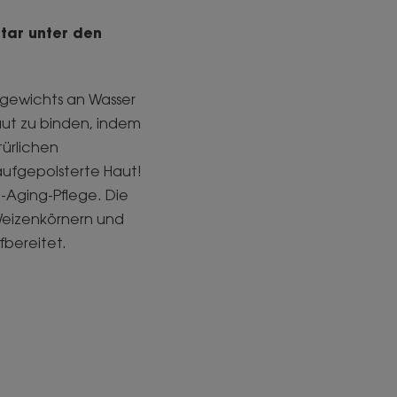
tar unter den
engewichts an Wasser
aut zu binden, indem
türlichen
 aufgepolsterte Haut!
i-Aging-Pflege. Die
s Weizenkörnern und
bereitet.