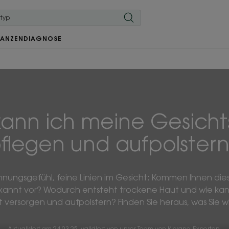
LANZEN
DIAGNOSE
kann ich meine Gesicht
flegen und aufpolster
nnungsgefühl, feine Linien im Gesicht: Kommen Ihnen die
annt vor? Wodurch entsteht trockene Haut und wie kann i
 versorgen und aufpolstern? Finden Sie heraus, was Sie wi
Aktualisiert am
24.03.25
, validiert von
unser Team von Klorane-Experten
.