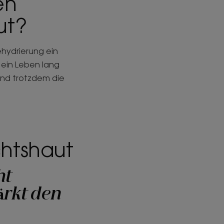
en
aut?
ehydrierung ein
 ein Leben lang
und trotzdem die
chtshaut
ht
ärkt den