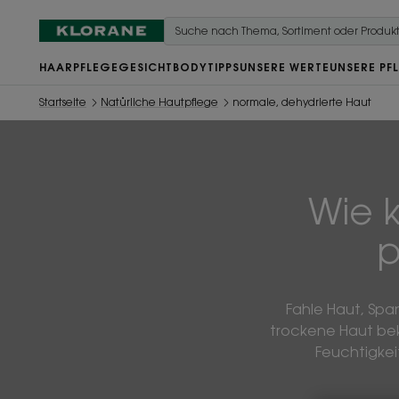
HAARPFLEGE
GESICHT
BODY
TIPPS
UNSERE WERTE
UNSERE PF
Startseite
Natürliche Hautpflege
normale, dehydrierte Haut
Wie 
p
Fahle Haut, Spa
trockene Haut bek
Feuchtigkeit