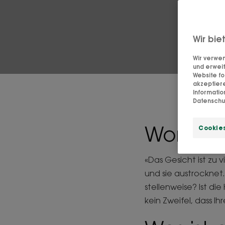
Wir bie
Wir verwen
und erweit
Website fo
akzeptier
Informati
Datenschut
Woran e
Cookies
«Das Gesicht ist zu 
und sie austrocknet.
stellenweise? Ist di
kein Zweifel, dass Ihr