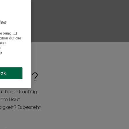
ies
bung, ...)
ation auf der
rekt
e
er
e Haut?
OK
aut beeinträchtigt
 Ihre Haut
digkeit? Es besteht