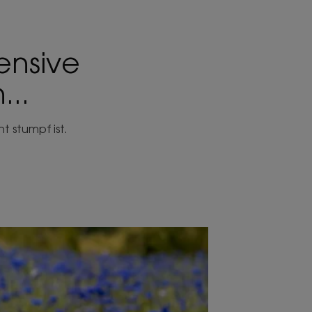
ensive
...
t stumpf ist.