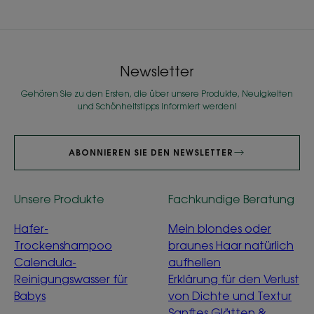
Element
Element
1
2
Newsletter
Gehören Sie zu den Ersten, die über unsere Produkte, Neuigkeiten
und Schönheitstipps informiert werden!
ABONNIEREN SIE DEN NEWSLETTER
Unsere Produkte
Fachkundige Beratung
Hafer-
Mein blondes oder
Trockenshampoo
braunes Haar natürlich
Calendula-
aufhellen
Reinigungswasser für
Erklärung für den Verlust
Babys
von Dichte und Textur
Sanftes Glätten &