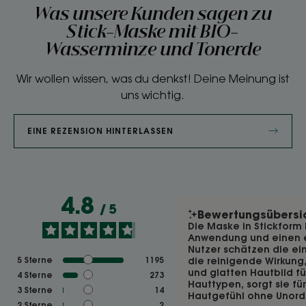
Was unsere Kunden sagen zu
Stick-Maske mit BIO-
Wasserminze und Tonerde
Wir wollen wissen, was du denkst! Deine Meinung ist
uns wichtig.
EINE REZENSION HINTERLASSEN
4.8
/
5
Bewertungsübersi
Die Maske in Stickform 
Anwendung und einen e
Nutzer schätzen die e
5
Sterne
1195
die reinigende Wirkung
und glatten Hautbild füh
4
Sterne
273
Hauttypen, sorgt sie f
3
Sterne
14
Hautgefühl ohne Unord
2
Sterne
2