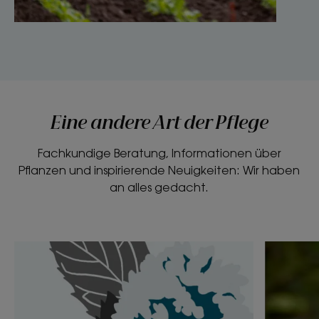
Eine andere Art der Pflege
Fachkundige Beratung, Informationen über
Pflanzen und inspirierende Neuigkeiten: Wir haben
an alles gedacht.
Entdecken
Entdeck
Wasserminze,
Wie
der
kann
natürliche
ich
Schadstoffbeseitiger
weniger