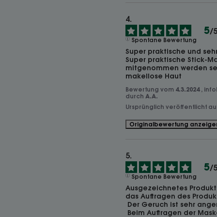
5
/
Spontane Bewertung
Super praktische und seh
Super praktische Stick-Ma
mitgenommen werden sehr 
makellose Haut
Bewertung vom
4.3.2024
, inf
durch
A.A.
Ursprünglich veröffentlicht a
Originalbewertung anzeige
5
/
Spontane Bewertung
Ausgezeichnetes Produkt. 
das Auftragen des Produkt
 Der Geruch ist sehr angenehm.

 Beim Auftragen der Maske entsteht ein kühlender 