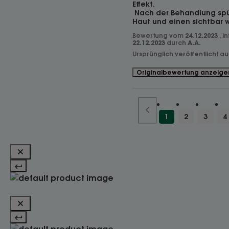
Effekt.

 Nach der Behandlung spüren Sie eine gereinigte 
Haut und einen sichtbar w
Bewertung vom
24.12.2023
, 
22.12.2023
durch
A.A.
Ursprünglich veröffentlicht a
Originalbewertung anzeige
1
2
3
4