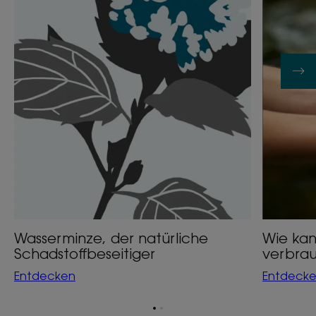
Wasser
verbrauc
Wasserminze, der natürliche
Wie kan
Schadstoffbeseitiger
verbra
Entdecken
Entdeck
Zum
Zum