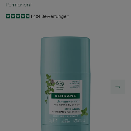
Permanent
4.8
/
5
1.484
Bewertungen
-