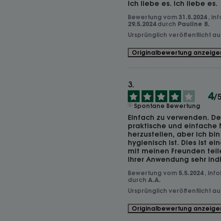
Ich liebe es. Ich liebe es.
Bewertung vom
31.5.2024
, in
29.5.2024
durch
Pauline B.
Ursprünglich veröffentlicht a
Originalbewertung anzeige
4
/
Spontane Bewertung
Einfach zu verwenden. Der S
praktische und einfache 
herzustellen, aber ich bin 
hygienisch ist. Dies ist ei
mit meinen Freunden teile,
ihrer Anwendung sehr indi
Bewertung vom
5.5.2024
, inf
durch
A.A.
Ursprünglich veröffentlicht a
Originalbewertung anzeige