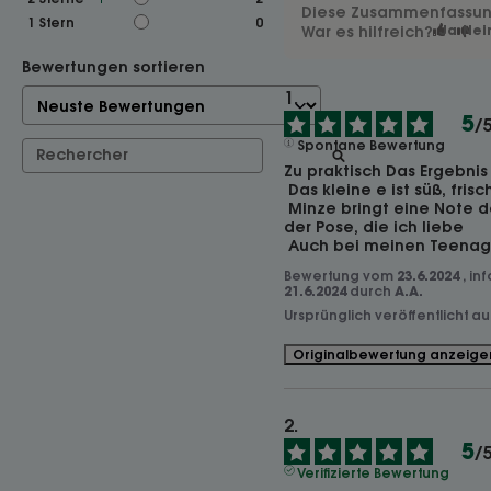
Diese Zusammenfassung 
1
Stern
0
War es hilfreich?
Ja
Nei
Bewertungen sortieren
5
/
Spontane Bewertung
Zu praktisch Das Ergebnis
 Das kleine e ist süß, frisch und belebt

 Minze bringt eine Note der Gelassenheit während 
der Pose, die ich liebe

 Auch bei meinen Teenag
Bewertung vom
23.6.2024
, in
21.6.2024
durch
A.A.
Ursprünglich veröffentlicht a
Originalbewertung anzeige
5
/
Verifizierte Bewertung