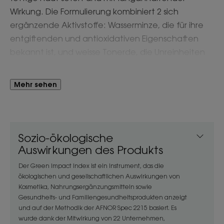
Wirkung. Die Formulierung kombiniert 2 sich
ergänzende Aktivstoffe: Wasserminze, die für ihre
entgiftenden und antioxidativen Eigenschaften
bekannt ist, und weisse Tonerde, die Unreinheiten
absorbiert. Die farbige Maske wird auf das gesamte
Gesicht und/oder auf bestimmte Bereiche, wie z. B.
Mehr sehen
die T-Zone, aufgetragen. Nach 5 bis 20 Minuten, je
nach gewünschtem Effekt, spült man sie einfach
mit warmem Wasser ab. Die Haut wird gereinigt, das
Hautbild verfeinert und der Teint strahlender.
Sozio-ökologische
Auswirkungen des Produkts
Vorteil
Der Green Impact Index ist ein Instrument, das die
ökologischen und gesellschaftlichen Auswirkungen von
Der Stick besteht zu 100 % aus recyceltem und
Kosmetika, Nahrungsergänzungsmitteln sowie
wiederverwendbarem Kunststoff.
Gesundheits- und Familiengesundheitsprodukten anzeigt
und auf der Methodik der AFNOR Spec 2215 basiert. Es
wurde dank der Mitwirkung von 22 Unternehmen,