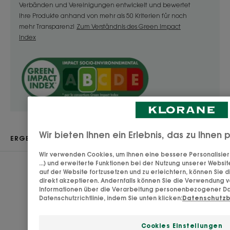
Nutzen
Verbänden und Vereinigungen entwickelt und bewertet
Ihre Produkte anhand von mehr als 50 Kriterien für noch
- Reinigt: reinigt die Haut intensiv und beseitigt die
mehr Transparenz!
Zum Verständnis des Green Impact
Schmutzpartikel.
Index
- Mattiert: das Hautbild wird verfeinert, der Teint
wird langanhaltend strahlender.
- Präzise und unterhaltsam: das Stick-Format und
die farbenfrohe Textur erleichtern das Auftragen
und die gezielte Behandlung der gewünschten
Gesichtspartien.
Wir bieten Ihnen ein Erlebnis, das zu Ihnen
ERGEBNISSE
TEXTUR
RECYCLING
Wir verwenden Cookies, um Ihnen eine bessere Personalisier
...) und erweiterte Funktionen bei der Nutzung unserer Websit
auf der Website fortzusetzen und zu erleichtern, können Sie
Ergebnisse
direkt akzeptieren. Andernfalls können Sie die Verwendung 
Informationen über die Verarbeitung personenbezogener Dat
Datenschutzrichtlinie, indem Sie unten klicken:
Datenschutz
Für eine tiefengereinigte Haut!
Textur
Fest
Cookies Einstellungen