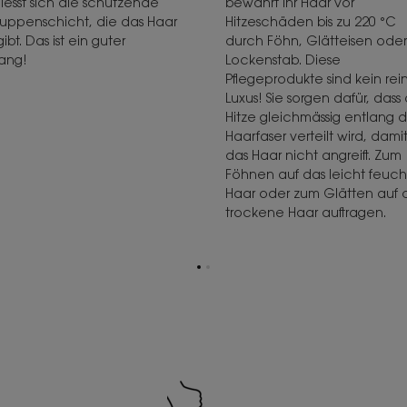
liesst sich die schützende
bewahrt Ihr Haar vor
uppenschicht, die das Haar
Hitzeschäden bis zu 220 °C
ibt. Das ist ein guter
durch Föhn, Glätteisen oder
fang!
Lockenstab. Diese
Pflegeprodukte sind kein rei
Luxus! Sie sorgen dafür, dass 
Hitze gleichmässig entlang d
Haarfaser verteilt wird, damit
das Haar nicht angreift. Zum
Föhnen auf das leicht feuc
Haar oder zum Glätten auf 
trockene Haar auftragen.
Zur
Zur
Seite
Seite
1
2
gehen
gehen