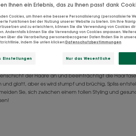
ten Ihnen ein Erlebnis, das zu Ihnen passt dank Cook
chützen Sie Ihr Haar vo
den Cookies, um Ihnen eine bessere Personalisierung (personalisierte Wer
erte Funktionen bei der Nutzung unserer Website zu bieten. Um Ihre Navig
Hitzeeinwirkung
rtzusetzen und zu erleichtern, können Sie die Verwendung von Cookies di
en. Andernfalls können Sie die Verwendung von Cookies anpassen. Weiter
onen über die Verarbeitung personenbezogener Daten finden Sie in unser
s zum Glätteisen – die Stylingtechniken zu Hause mach
zrichtlinie, indem Sie unten klicken:
Datenschutzbestimmungen
Mit Hitze wird dem Haar Restfeuchtigkeit entzogen, sie 
rücken im Haar kurz geöffnet bzw. gelockert, das Haar w
 Einstellungen
Nur das Wesentliche
ylinggerät erarbeitete Form annehmen. Doch die grosse H
schicht der Haare an und beeinträchtigt die Haarfaser
n und glatt, aber es wird stumpf und brüchig, Spliss entste
meiden Sie, sich zwischen einem tollen Styling und gesu
sen!