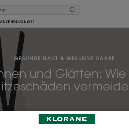
LANZEN
DIAGNOSE
GESUNDE HAUT & GESUNDE HAARE
hnen und Glätten: Wie 
itzeschäden vermeid