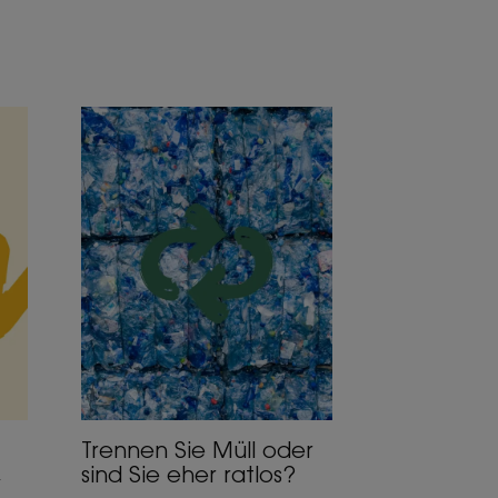
Entdecken
Trennen
Sie
Müll
oder
sind
Sie
eher
ratlos?
Trennen Sie Müll oder
,
sind Sie eher ratlos?