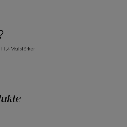
?
 1,4 Mal stärker
dukte