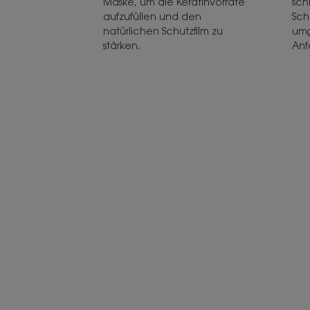
Maske, um die Keratinvorräte
sch
aufzufüllen und den
Sch
natürlichen Schutzfilm zu
umg
stärken.
An