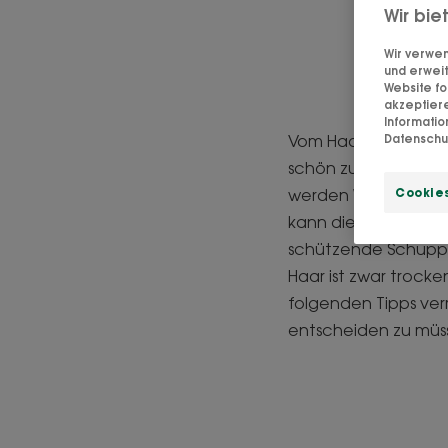
Wir bie
So s
Wir verwen
und erweit
Website fo
akzeptier
Informati
Vom Haartrockner bi
Datenschut
schön zu schaffen! 
werden Wasserstoffb
Cookies
kann die mit dem St
schützende Schuppen
Haar ist zwar trocke
folgenden Tipps ver
entscheiden zu müs