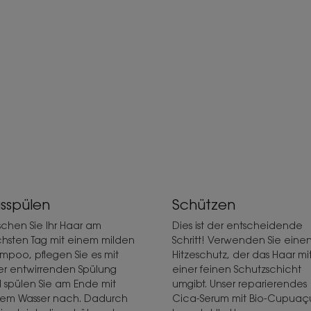
sspülen
Schützen
chen Sie Ihr Haar am
Dies ist der entscheidende
hsten Tag mit einem milden
Schritt! Verwenden Sie eine
mpoo, pflegen Sie es mit
Hitzeschutz, der das Haar mi
er entwirrenden Spülung
einer feinen Schutzschicht
 spülen Sie am Ende mit
umgibt. Unser reparierendes
tem Wasser nach. Dadurch
Cica-Serum mit Bio-Cupuaç