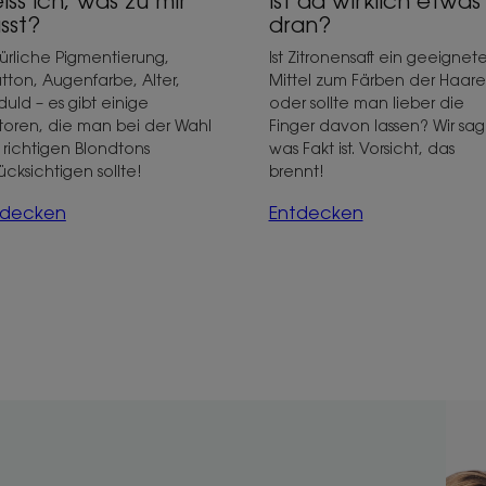
ist da wirklich etwas
iss ich, was zu mir
dran?
sst?
Ist Zitronensaft ein geeignete
ürliche Pigmentierung,
Mittel zum Färben der Haare
tton, Augenfarbe, Alter,
oder sollte man lieber die
uld – es gibt einige
Finger davon lassen? Wir sa
toren, die man bei der Wahl
was Fakt ist. Vorsicht, das
 richtigen Blondtons
brennt!
ücksichtigen sollte!
Entdecken
tdecken