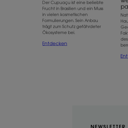
we
Der Cupuaçu ist eine beliebte
pa
Frucht in Brasilien und ein Muss
in vielen kosmetischen
Nat
Formulierungen. Sein Anbau
Hau
trägt zum Schutz gefährdeter
Ged
Ökosysteme bei.
Fak
des
Entdecken
ber
En
NEWSLETTER