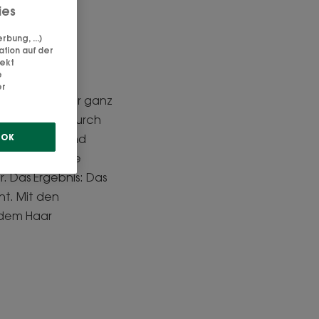
ies
r der
bung, ...)
ation auf der
rekt
e
er
en langem Haar ganz
verdampft. Dadurch
ird formbar und
OK
itze greift die
. Das Ergebnis: Das
ht. Mit den
ndem Haar