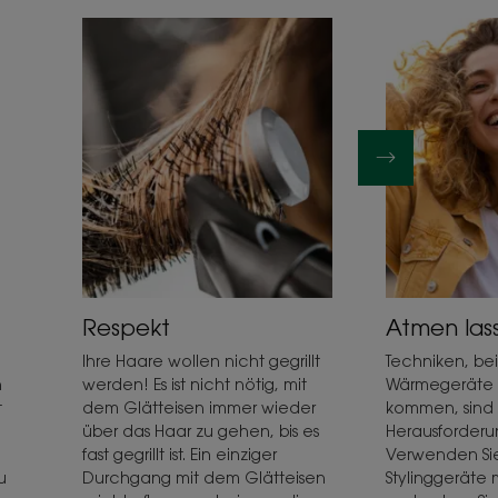
Respekt
Atmen las
Ihre Haare wollen nicht gegrillt
Techniken, be
n
werden! Es ist nicht nötig, mit
Wärmegeräte 
t
dem Glätteisen immer wieder
kommen, sind 
über das Haar zu gehen, bis es
Herausforderun
fast gegrillt ist. Ein einziger
Verwenden Si
u
Durchgang mit dem Glätteisen
Stylinggeräte 