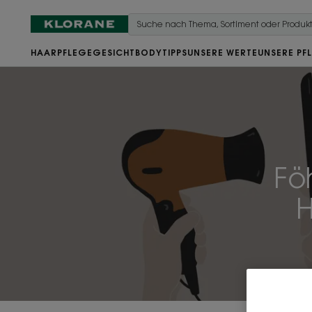
HAARPFLEGE
GESICHT
BODY
TIPPS
UNSERE WERTE
UNSERE PF
Fö
H