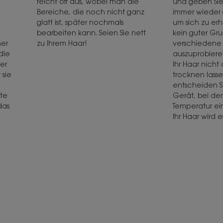
reicht oft aus, wobei man die
und geben Sie
Bereiche, die noch nicht ganz
immer wieder 
glatt ist, später nochmals
um sich zu er
bearbeiten kann. Seien Sie nett
kein guter Grun
ner
zu Ihrem Haar!
verschiedene S
die
auszuprobiere
er
Ihr Haar nicht 
 sie
trocknen lass
entscheiden Si
hte
Gerät, bei de
das
Temperatur ei
Ihr Haar wird 