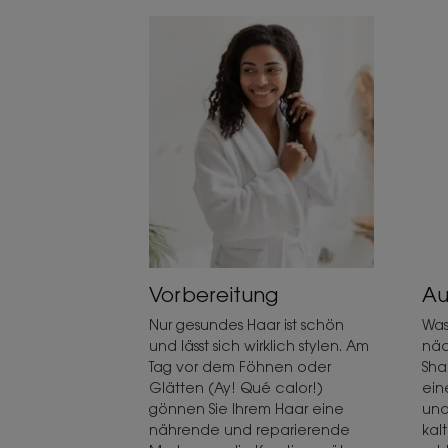
Vorbereitung
Au
Nur gesundes Haar ist schön
Was
und lässt sich wirklich stylen. Am
näc
Tag vor dem Föhnen oder
Sha
Glätten (Ay! Qué calor!)
ein
gönnen Sie Ihrem Haar eine
und
nährende und reparierende
kal