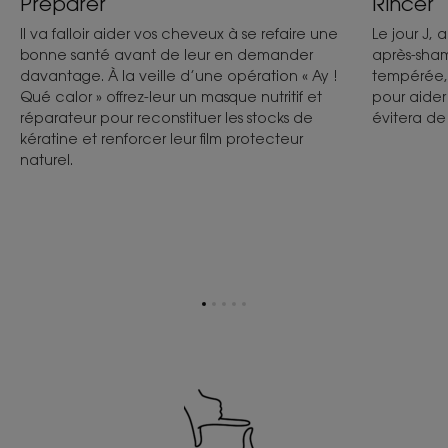
Préparer
Rincer
Il va falloir aider vos cheveux à se refaire une
Le jour J,
bonne santé avant de leur en demander
après-sha
davantage. À la veille d’une opération « Ay !
tempérée, 
Qué calor » offrez-leur un masque nutritif et
pour aider 
réparateur pour reconstituer les stocks de
évitera de
kératine et renforcer leur film protecteur
naturel.
Aller
Aller
Aller
Aller
Aller
à
à
à
à
à
l'item
l'item
l'item
l'item
l'item
1
2
3
4
5