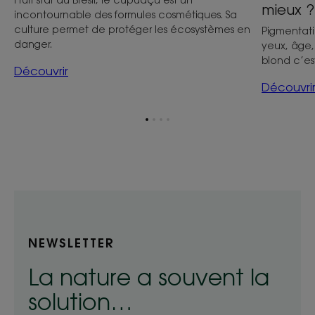
mieux ?
incontournable des formules cosmétiques. Sa
culture permet de protéger les écosystèmes en
Pigmentati
danger.
yeux, âge,
blond c’es
Découvrir
Découvri
Aller
Aller
Aller
Aller
à
à
à
à
l'item
l'item
l'item
l'item
1
2
3
4
NEWSLETTER
La nature a souvent la
solution…