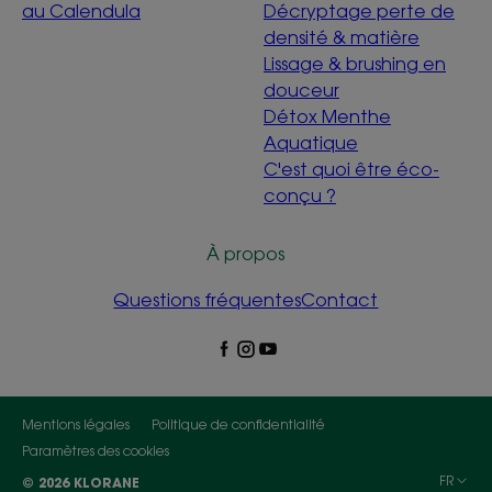
au Calendula
Décryptage perte de
densité & matière
Lissage & brushing en
douceur
Détox Menthe
Aquatique
C'est quoi être éco-
conçu ?
À propos
Questions fréquentes
Contact
Mentions légales
Politique de confidentialité
Paramètres des cookies
FR
© 2026 KLORANE