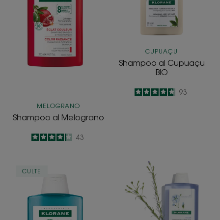
CUPUAÇU
Shampoo al Cupuaçu
BIO
4.8
/
5
93
-
MELOGRANO
Shampoo al Melograno
4.2
/
5
43
-
DETOX
Shampoo
CULTE
-
alle
Shampoo
fibre
rinfrescante
di
&
Lino