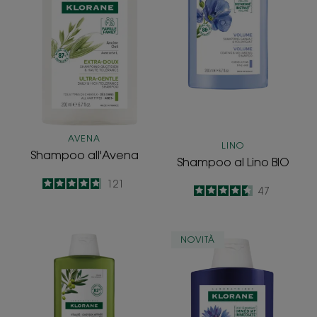
AVENA
LINO
Shampoo all'Avena
Shampoo al Lino BIO
4.8
/
5
121
4.6
/
5
47
-
-
Shampoo
Anti-
NOVITÀ
all'Ulivo
ingiallimento
BIO
-
Shampoo
neutralizzante
&