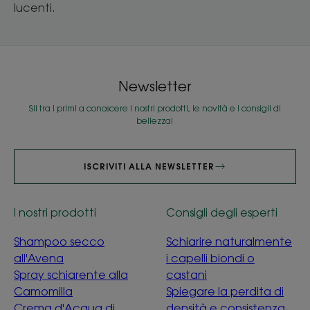
lucenti.
Newsletter
Sii tra i primi a conoscere i nostri prodotti, le novità e i consigli di
bellezza!
ISCRIVITI ALLA NEWSLETTER
I nostri prodotti
Consigli degli esperti
Shampoo secco
Schiarire naturalmente
all'Avena
i capelli biondi o
Spray schiarente alla
castani
Camomilla
Spiegare la perdita di
Crema d'Acqua di
densità e consistenza