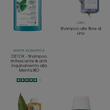
anti-
inquinamento
alla
Menta
LINO
BIO
Shampoo alle fibre di
Lino
MENTA ACQUATICA
DETOX - Shampoo
rinfrescante & anti-
inquinamento alla
Menta BIO
5
/
5
1
-
Shampoo
Shampoo
al
all'Ortica
Mango
BIO