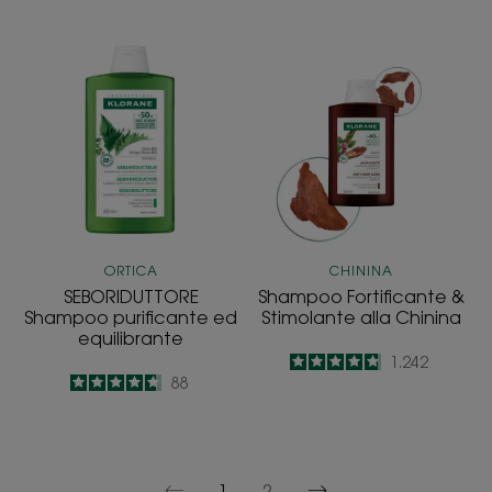
-
SEBORIDUTTORE
Shampoo
Shampoo
Fortificante
purificante
&
ed
Stimolante
equilibrante
alla
Chinina
ORTICA
CHININA
SEBORIDUTTORE
Shampoo Fortificante &
Shampoo purificante ed
Stimolante alla Chinina
equilibrante
4.8
/
5
1.242
4.7
/
5
88
-
-
1
2