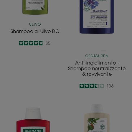
ravvivante
ULIVO
Shampoo all'Ulivo BIO
4.8
/
5
35
-
CENTAUREA
Anti-ingiallimento -
Shampoo neutralizzante
& ravvivante
3.5
/
5
108
-
Shampoo
Shampoo
al
al
Melograno
Cupuaçu
BIO