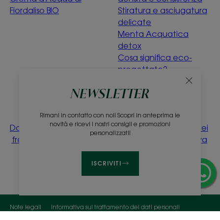
Fiordaliso BIO
Stiratura e asciugatura
delicate
Menta Acquatica
detox
Cosa significa eco-
progettato?
NEWSLETTER
Chi siamo
Raccolta
Raccolta
Rimani in contatto con noi! Scopri in anteprima le
novità e ricevi i nostri consigli e promozioni
Domande
differenziata
differenziata dei
Contatti
personalizzati!
frequenti
dei prodotti
campioni prova
vendita
gratuiti
ISCRIVITI
Note legali
Informativa sul trattamento dei dati personali
Impostazioni cookie