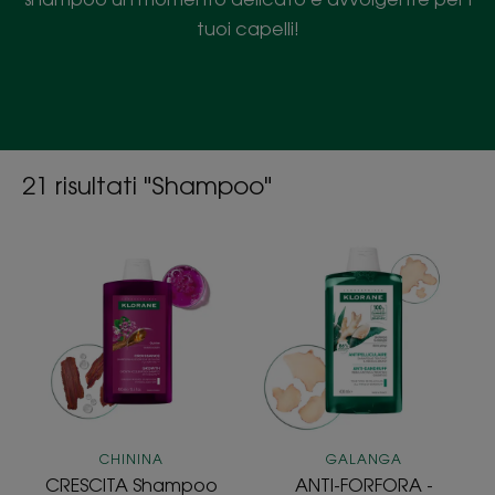
tuoi capelli!
21 risultati "Shampoo"
CRESCITA
ANTI-
Shampoo
FORFORA
acceleratore
-
di
Shampoo
crescita
Trattante
fisiologica
e
Riequilibrante
alla
Galanga
CHININA
GALANGA
CRESCITA Shampoo
ANTI-FORFORA -