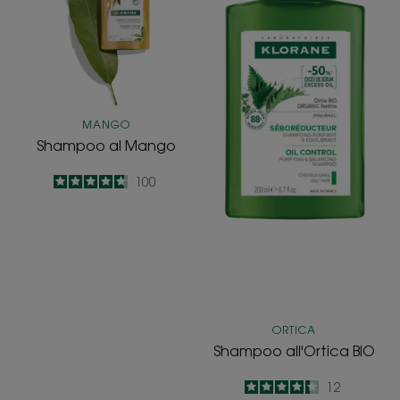
MANGO
Shampoo al Mango
4.7
/
5
100
-
ORTICA
Shampoo all'Ortica BIO
4.3
/
5
12