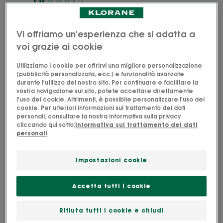
1.5
/
5
2
-
-
Shampoo
Shampoo
Vi offriamo un'esperienza che si adatta a
Avvolgente
al
voi grazie ai cookie
alla
Cedro
Mandorla
Utilizziamo i cookie per offrirvi una migliore personalizzazione
(pubblicità personalizzata, ecc.) e funzionalità avanzate
-
durante l'utilizzo del nostro sito. Per continuare e facilitare la
Tutti
vostra navigazione sul sito, potete accettare direttamente
l'uso dei cookie. Altrimenti, è possibile personalizzare l'uso dei
i
cookie. Per ulteriori informazioni sul trattamento dei dati
tipi
personali, consultare la nostra informativa sulla privacy
di
cliccando qui sotto:
Informativa sul trattamento dei dati
MANDORLA
CEDRO
personali
capelli
Shampoo Avvolgente
Shampoo al Cedro
alla Mandorla - Tutti i tipi
Impostazioni cookie
di capelli
4.3
/
5
84
-
4.3
/
5
34
Accetta tutti i cookie
-
RIFLESSI
Shampoo
Rifiuta tutti i cookie e chiudi