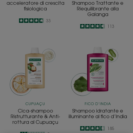
acceleratore di crescita
Shampoo Trattante e
fisiologica
Riequilibrante alla
Galanga
4.7
/
5
33
4.6
/
5
113
-
-
Cica-
Shampoo
shampoo
idratante
Ristrutturante
e
&
illuminante
Anti-
al
rottura
fico
al
d’India
Cupuaçu
CUPUAÇU
FICO D’INDIA
Cica-shampoo
Shampoo idratante e
Ristrutturante & Anti-
illuminante al fico d’India
rottura al Cupuaçu
4.3
/
5
185